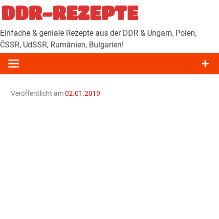
Zum
DDR-REZEPTE
Inhalt
springen
Einfache & geniale Rezepte aus der DDR & Ungarn, Polen,
ČSSR, UdSSR, Rumänien, Bulgarien!
Veröffentlicht am
02.01.2019