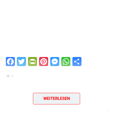
Facebook
Twitter
PrintFriendly
Pinterest
Messenger
WhatsApp
Teilen
2
Russische Kekse
WEITERLESEN
Zutaten