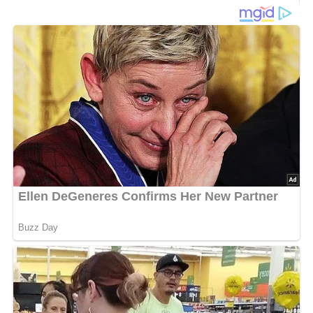
400 g Mehl
2 Eßlöffel Butter
200 ml Sahne oder Milch
1 Ei
3 Eßlöffel Puderzucker
1/2 Teelöffel Speisenatron
Salz
Ei zum Bestreichen
Zubereitung
Auf ein Brett das Mehl durchsieben, in eine kleine
Vertiefung die weiche Butter, Sahne, Ei, Puderzucker,
Speisenatron und etwas Salz geben, alles gut zu einem
Teig verarbeiten.
Diesen 1/2 cm dick ausrollen und mit Formen Kekse
ausstechen.