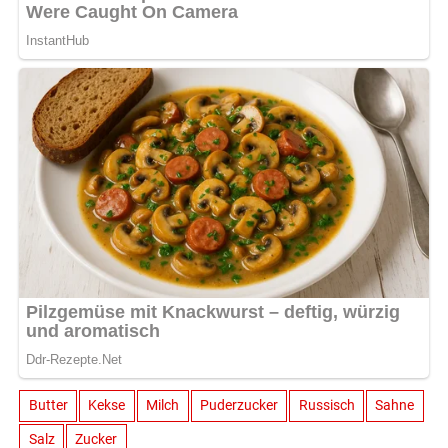
Butter
Kekse
Milch
Puderzucker
Russisch
Sahne
Salz
Zucker