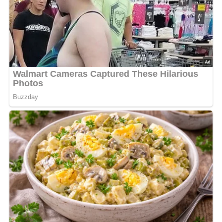
Die Kekse auf ein gefettetes, bemehltes Blech legen, mit
geschlagenem Ei bestreichen, mit einer Gabel
Vertiefungen einstechen und in der heißen Röhre backen.
Nach: Mária Hajková – Múcniky, Verlag PRÁCA, Bratislava, Verlag für die Frau,
Leipzig, 2. Auflage 1977
Abonniere jetzt unseren Newsletter!
Kein Spam, kein Bullshit, keine Weitergabe deiner Mailadresse an Dritte!
Jetzt Sterne vergeben – Rezept
bewerten