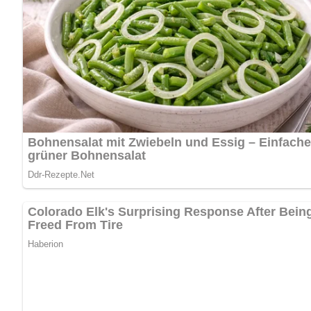
Olivenscheiben auflegen. Mit dem Reibekäse bestreuen, But
°C goldgelb backen. Aus der Springform entfernen und heiß 
Nach: Käsespezialitäten, VEB Fachbuchverlag Leipzig, DDR, 1989
Abonniere jetzt unseren Newsletter!
Kein Spam, kein Bullshit, keine Weitergabe deiner Mailadresse an Dritte!
Jetzt Sterne vergeben – Rezept 
5/5
(1 Bewertung)