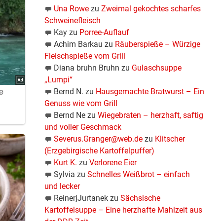
Una Rowe
zu
Zweimal gekochtes scharfes
Schweinefleisch
Kay
zu
Porree-Auflauf
Achim Barkau
zu
Räuberspieße – Würzige
Fleischspieße vom Grill
Diana bruhn Bruhn
zu
Gulaschsuppe
„Lumpi“
Bernd N.
zu
Hausgemachte Bratwurst – Ein
Genuss wie vom Grill
Bernd Ne
zu
Wiegebraten – herzhaft, saftig
und voller Geschmack
Severus.Granger@web.de
zu
Klitscher
(Erzgebirgische Kartoffelpuffer)
Kurt K.
zu
Verlorene Eier
Sylvia
zu
Schnelles Weißbrot – einfach
und lecker
ReinerjJurtanek
zu
Sächsische
Kartoffelsuppe – Eine herzhafte Mahlzeit aus