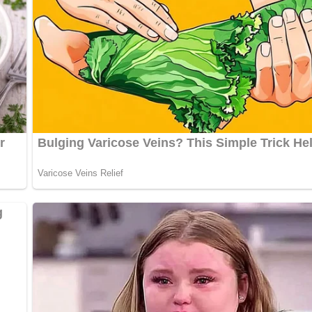
terflöckchen obenauf geben und in der vorgeheizten Backröhre 
servieren.
bewerten