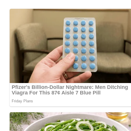
1/8 Liter Milch
4 Tomaten
100 g Champignons, gedünstet
100 g Salamijulienne
1/4 Glas gefüllte Oliven
200 g Reibekäse
Salz
Pfeffer
Schnittlauch
Lob, Kritik, Fragen oder Anregungen zum Rezept? Dann hi
eine Bewertung!
Und so wird es gemacht…
Den Pizzagrundteig ausrollen und in eine gefettete Springf
kleingeschnittenen Schnittlauch zugeben und mit Salz und
und mit den in Scheiben geschnittenen Tomaten sowie den g