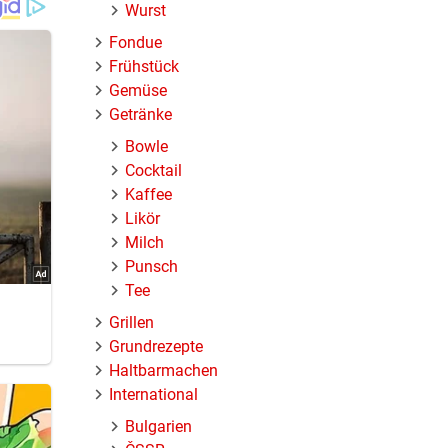
Wurst
Fondue
Frühstück
Gemüse
Getränke
Bowle
Cocktail
Kaffee
Likör
Milch
uch
Punsch
Tee
Grillen
Grundrezepte
Haltbarmachen
International
en, den
ichen
Bulgarien
 und die