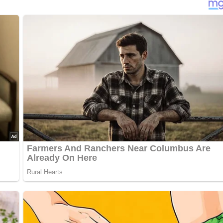
nterlasse doch bitte einen Kommentar am Ende dieser Seite & a
orm ziehen. Den Quark passieren, mit der Milch geschmeidig rühr
 Pfeffer abschmecken. Den Pizzateig mit der Quarkmasse bestre
edünsteten Pilzen belegen. Darüber die Salamijulienne streuen