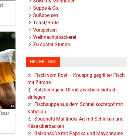
Soßen & Marinaden
Suppe & Co.
Süßspeisen
Toast/Brote
Vorspeisen
Weihnachtsbäckerei
Zu später Stunde
NEU BEI UNS!
Fisch vom Rost – Knusprig gegrillter Fisch
mit Zitrone
Salzheringe in Öl mit Zwiebeln einfach
einlegen
Fischsuppe aus dem Schnellkochtopf mit
Kabeljau
Spaghetti Mailänder Art mit Schinken und
Käse überbacken
Balkansoße mit Paprika und Mayonnaise