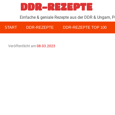
Zum
DDR-REZEPTE
Inhalt
springen
Einfache & geniale Rezepte aus der DDR & Ungarn, P
START
DDR-REZEPTE
DDR-REZEPTE TOP 100
Veröffentlicht am
08.03.2023