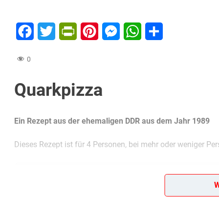
Facebook
Twitter
PrintFriendly
Pinterest
Messenger
WhatsApp
Teilen
0
Quarkpizza
Ein Rezept aus der ehemaligen DDR aus dem Jahr 1989
Dieses Rezept ist für 4 Personen, bei mehr oder weniger Per
Diese Zutaten brauchen wir…
W
4 Portionen
Pizzagrundteig
(<<< siehe extra Rezept)
400 g Quark