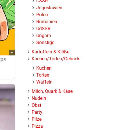
ČSSR
bei 250
Jugoslawien
Polen
Rumänien
UdSSR
Ungarn
Sonstige
Kartoffeln & Klöße
Kuchen/Torten/Gebäck
Kuchen
Torten
Waffeln
Milch, Quark & Käse
Nudeln
Obst
Party
Pilze
Pizza