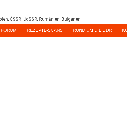
olen, ČSSR, UdSSR, Rumänien, Bulgarien!
FORUM
REZEPTE-SCANS
RUND UM DIE DDR
K