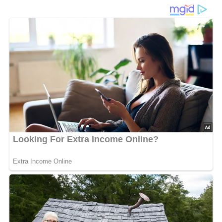
Kuba-Toast
ist ein
überbackener Toast
, der
herzhaften
Schinken
,
fruchtige Orange
und
geschmolzenen Käse
zu
einer überraschend stimmigen Kombination verbindet. Die
leicht
süß-säuerlichen Orangenscheiben
bilden einen
spannenden Kontrast zum
würzigen Schinken
und zur
golden verlaufenen Käsekruste
. Dadurch entsteht ein
Gericht, das einfach in der Zubereitung ist, aber
geschmacklich deutlich aus dem Alltag heraussticht.
Für ein gutes Ergebnis ist die Vorbereitung entscheidend:
Das Toastbrot wird nur
leicht vorgetoastet
, damit es im
Ofen nicht durchweicht. Die Orangen müssen
gründlich
geschält
werden – besonders die weiße Haut, da sie
Bitterstoffe enthält. Erst die
filetierten Scheiben
sorgen
für den angenehmen, frischen Geschmack. Der
Reibekäse
schmilzt beim Überbacken und verbindet Orange und
Schinken zu einer saftigen Einheit, während die
Butter
dem Toast zusätzliche Fülle gibt.