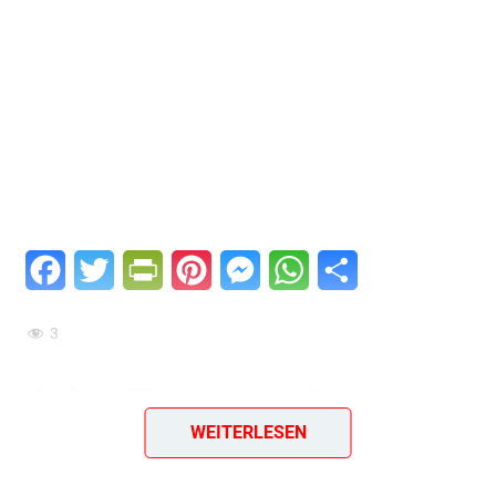
Facebook
Twitter
PrintFriendly
Pinterest
Messenger
WhatsApp
Teilen
3
Kuba-Toast mit Orange
WEITERLESEN
und Käse