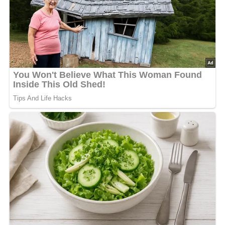
Serviert wird der Kuba-Toast
sofort nach dem
Überbacken
, wenn der Käse noch weich und leicht
ziehend ist.
Paprikastreifen
bringen Farbe, Frische und
einen milden Gemüseakzent auf den Teller. Der Toast
eignet sich ideal als
warmes Abendbrot
, als
schnelles
Ofengericht
oder als ungewöhnlicher Snack
zwischendurch.
Zubereitungszeit:
ca.
20 Minuten
Kalorien pro Portion:
ca.
420 kcal