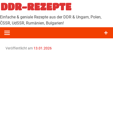
Zum
DDR-REZEPTE
Inhalt
springen
Einfache & geniale Rezepte aus der DDR & Ungarn, Polen,
ČSSR, UdSSR, Rumänien, Bulgarien!
Veröffentlicht am
13.01.2026