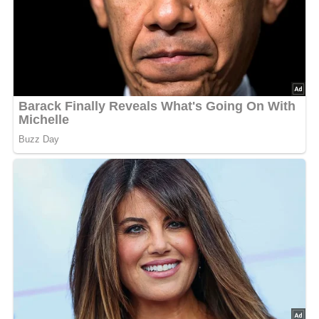
Diese Zutaten brauchen wir…
4 Scheiben Toastbrot
20 g Butter
4 Scheiben gekochter Schinken (in Größe der
Brotscheiben)
4 Orangen
80 g Reibekäse
1 rote Paprikafrucht zum Garnieren