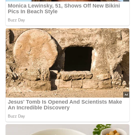
Lob, Kritik, Fragen oder Anregungen zum Rezept?
Dann hinterlasse doch bitte einen Kommentar am
Ende dieser Seite & auch eine Bewertung!
Und so wird es gemacht…
Das leicht vorgetoastete Brot mit Butter bestreichen
und mit Schinken belegen.
Die Orangen schälen, die weiße Haut entfernen, die
Orangen in 4 bis 5 Scheiben schneiden und entkernen.
Auf den Schinken legen, mit Reibekäse bestreuen und
im vorgeheizten Ofen überbacken.
Mit Paprikastreifen garnieren und sofort servieren.
Abonniere jetzt unseren Newsletter!