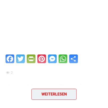
Facebook
Twitter
PrintFriendly
Pinterest
Messenger
WhatsApp
Teilen
2
Käse-Kräuter-Brötchen
WEITERLESEN
Ein tolles DDR-Rezept aus dem Jahr 1987