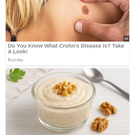
Das Mehl in eine Schüssel geben und eine Mulde
hineindrücken. Die Hefe hineinbröckeln, mit Zucker, etwas
lauwarmem Wasser und wenig Mehl zum Vorteig
verrühren. Zugedeckt 20 bis 30 Minuten an einem warmen
Ort gehen lassen. Dann das restliche lauwarme Wasser,
Käse, gehackte Petersilie, Margarineflöckchen und Salz
zum Vorteig geben. Alles zu einem glatten Teig verkneten
und schlagen, bis er Blasen wirft Runde Brötchen formen,
auf ein gefettetes Blech setzen und dieses auf einen
breiten, flachen Topf mit heißem Wasser stellen.
Zugedeckt nochmals 15 bis 20 Minuten gehen lassen. Die
Brötchen vor dem Backen kreuzweise einstechen. Auf
mittlerer Schiene im vorgeheizten Ofen bei 200 °C 20 bis
25 Minuten backen.
Nach: Deftiges, Verlag für die Frau Leipzig, DDR, 1987