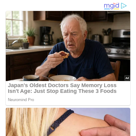
Diese Zutaten brauchen wir…
500 g Mehl
30 g Hefe
1 Teelöffel Zucker
1/4 Liter lauwarmes Wasser
100 g Reibekäse
1 Bund Petersilie
50 g Margarine
1/2 Teelöffel Salz
Lob, Kritik, Fragen oder Anregungen zum Rezept?
Dann hinterlasse doch bitte einen Kommentar am
Ende dieser Seite & auch eine Bewertung!
Und so wird es gemacht…