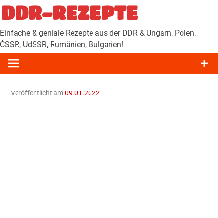
Zum
DDR-REZEPTE
Inhalt
springen
Einfache & geniale Rezepte aus der DDR & Ungarn, Polen,
ČSSR, UdSSR, Rumänien, Bulgarien!
Veröffentlicht am
09.01.2022