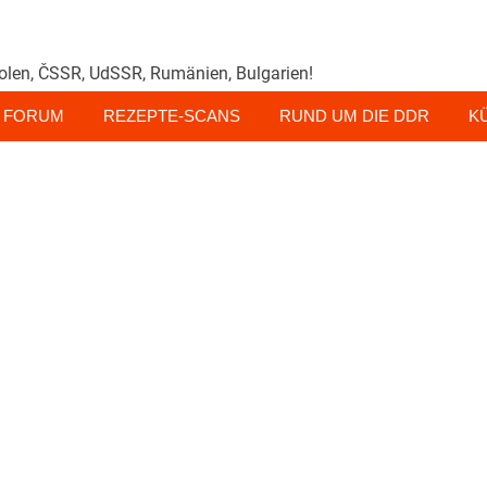
olen, ČSSR, UdSSR, Rumänien, Bulgarien!
FORUM
REZEPTE-SCANS
RUND UM DIE DDR
K