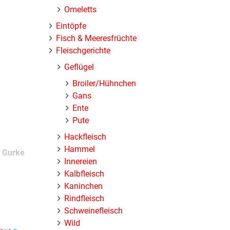
Omeletts
Eintöpfe
Fisch & Meeresfrüchte
Fleischgerichte
Geflügel
Broiler/Hühnchen
Gans
Ente
Pute
Hackfleisch
Hammel
r
Gurke
Innereien
Kalbfleisch
. Für
Kaninchen
h die
Rindfleisch
ersilie
Schweinefleisch
Wild