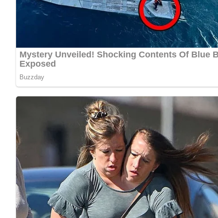
Diese Zutaten brauchen wir…
2 gewässerte Salzheringe
5 gekochte Kartoffeln
2 Äpfel
1 Gurke
2 kleine Zwiebeln
1 Tasse Essigwasser
150 g Fleischsalat
2 Eßlöffel Öl
Salz