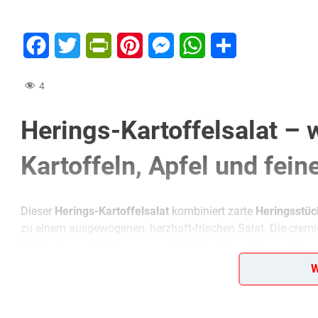
Facebook
Twitter
PrintFriendly
Pinterest
Messenger
WhatsApp
Teilen
4
Herings-Kartoffelsalat – 
Kartoffeln, Apfel und fei
Dieser
Herings-Kartoffelsalat
kombiniert zarte
Heringsstüc
zu einem ausgewogenen, herzhaft-frischen Salat. Die crem
Verbindung mit
Essigwasser
,
Fleischsalat
und etwas
Öl
– s
ein besonders harmonisches Ergebnis empfiehlt es sich, d
W
Aromen
gleichmäßig verbinden. Vor dem Servieren kann der 
oder Apfelspalten.