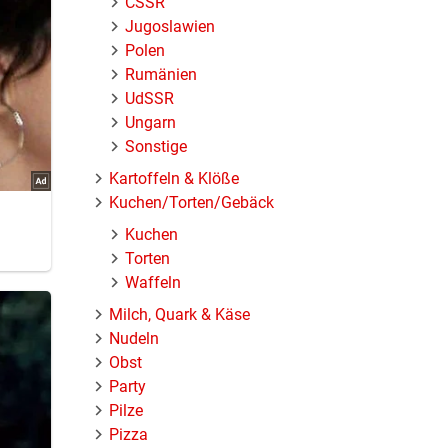
ČSSR
Jugoslawien
Polen
Rumänien
UdSSR
Ungarn
Sonstige
Kartoffeln & Klöße
Kuchen/Torten/Gebäck
Kuchen
Torten
Waffeln
Milch, Quark & Käse
Nudeln
Obst
Party
Pilze
Pizza