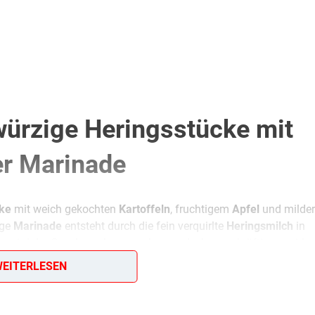
würzige Heringsstücke mit
ner Marinade
ke
mit weich gekochten
Kartoffeln
, fruchtigem
Apfel
und milde
ige
Marinade
entsteht durch die fein verquirlte
Heringsmilch
in
o wird der Geschmack angenehm rund, ohne zu kräftig zu wirken
en Salat nach dem Mischen gut
durchziehen
zu lassen, damit sic
EITERLESEN
Salat dekorativ angerichtet werden, zum Beispiel mit feiner
Pet