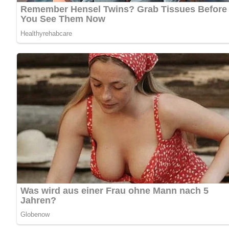
Lob, Kritik, Fragen oder Anregungen zum Rezept? Dann hi
eine Bewertung!
Und so wird es gemacht…
Die gewässerten, filierten und gehäuteten Heringe und die
Apfel, Gurke und Zwiebeln, fein geschnitten, zugeben.
Die aus den Häutchen geschabte Heringsmilch mit der Flü
Ebenso wie Fleischsalat und Öl zu den übrigen Zutaten
Zugedeckt durchziehen lassen und den Salat recht appetit
Kennst du schon unser tolles DDR-Quiz?
Was weißt du no
Pin mich!