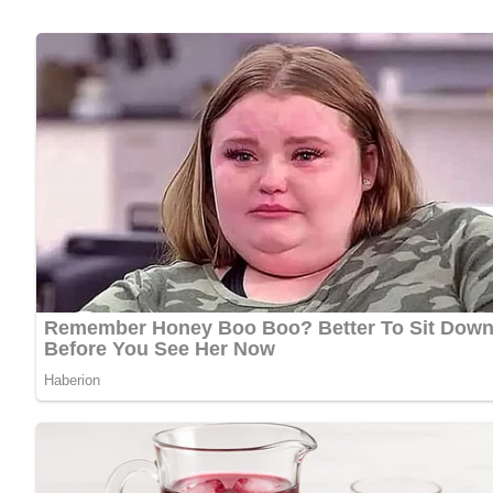
Kalorien pro Portion:
ca.
420–480 kcal
Zubereitungszeit (inkl. Durchziehzeit):
ca.
60 Minuten