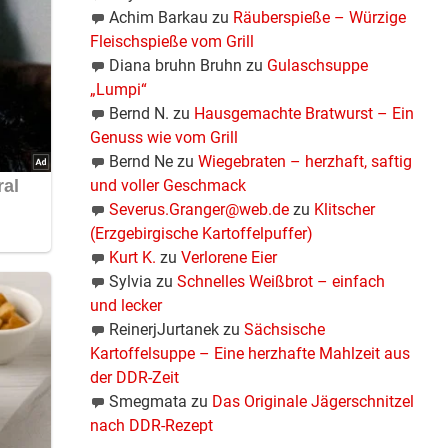
Achim Barkau
zu
Räuberspieße – Würzige
Fleischspieße vom Grill
Diana bruhn Bruhn
zu
Gulaschsuppe
„Lumpi“
Bernd N.
zu
Hausgemachte Bratwurst – Ein
Genuss wie vom Grill
Bernd Ne
zu
Wiegebraten – herzhaft, saftig
und voller Geschmack
Severus.Granger@web.de
zu
Klitscher
(Erzgebirgische Kartoffelpuffer)
Kurt K.
zu
Verlorene Eier
Sylvia
zu
Schnelles Weißbrot – einfach
und lecker
ReinerjJurtanek
zu
Sächsische
Kartoffelsuppe – Eine herzhafte Mahlzeit aus
der DDR-Zeit
Smegmata
zu
Das Originale Jägerschnitzel
nach DDR-Rezept