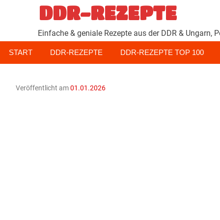
Zum
DDR-REZEPTE
Inhalt
springen
Einfache & geniale Rezepte aus der DDR & Ungarn, P
START
DDR-REZEPTE
DDR-REZEPTE TOP 100
Veröffentlicht am
01.01.2026