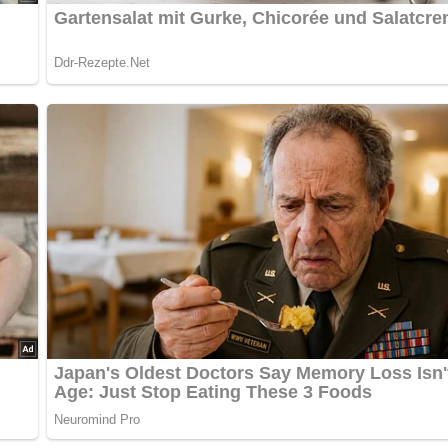
nterlasse doch bitte einen Kommentar am Ende dieser Seite & a
 Kartoffeln klein scheiden.
ssigkeit verquirlen und durchstreichen.
 geben, locker vermischen und abschmecken.
lich verzieren.
ch alles über die DDR?
Teste dein Wissen jetzt!