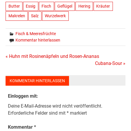
Butter
Essig
Fisch
Geflügel
Hering
Kräuter
Makrelen
Salz
Wurzelwerk
Fisch & Meeresfrüchte
Kommentar hinterlassen
Beitragsnavigation
« Huhn mit Rosinenäpfeln und Rosen-Ananas
Cubana-Sour »
KOMMENTAR HINTERLASSEN
Einloggen mit:
Deine E-Mail-Adresse wird nicht veröffentlicht.
Erforderliche Felder sind mit
*
markiert
Kommentar
*