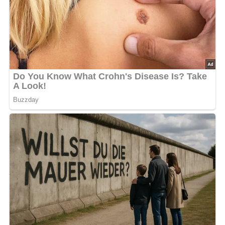
Die vorbereiteten Heringe mit siedendem Essigwasser
begießen, leicht salzen und in dem mit Wurzelwerk
(Suppengrün) aufgekochten Wasser langsam gar
dünsten. Mit Kräuterbutter oder -tunke anrichten. Anstelle
von Heringen sind Makrelen verwendbar.
Nach: Fisch und Geflügel, Verlag für die Frau, Leipzig, DDR, 1963
Abonniere jetzt unseren Newsletter!
Kein Spam, kein Bullshit, keine Weitergabe deiner Mailadresse an Dritte!
Jetzt Sterne vergeben – Rezept