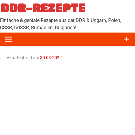
Zum
DDR-REZEPTE
Inhalt
springen
Einfache & geniale Rezepte aus der DDR & Ungarn, Polen,
ČSSR, UdSSR, Rumänien, Bulgarien!
Veröffentlicht am
30.03.2022