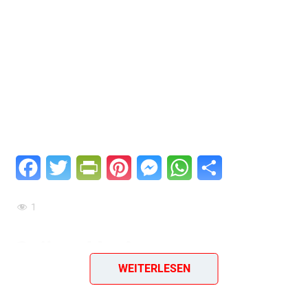
Facebook
Twitter
PrintFriendly
Pinterest
Messenger
WhatsApp
Teilen
1
Grüne Heringe,
WEITERLESEN
gedünstet