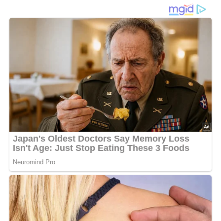
Ein DDR-Rezept aus dem Jahr 1963
Diese Zutaten brauchen wir…
4 bis 8 grüne Heringe
knapp 1/4 Liter Essigwasser
Salz
1/2 Liter Wasser
Wurzelwerk (Suppengrün)
Kräuterbutter
Lob, Kritik, Fragen oder Anregungen zum Rezept?
Dann hinterlasse doch bitte einen Kommentar am
Ende dieser Seite & auch eine Bewertung!
Und so wird es gemacht…