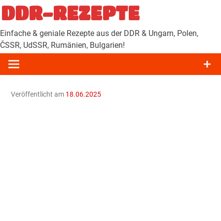
Zum
DDR-REZEPTE
Inhalt
springen
Einfache & geniale Rezepte aus der DDR & Ungarn, Polen,
ČSSR, UdSSR, Rumänien, Bulgarien!
Veröffentlicht am
18.06.2025