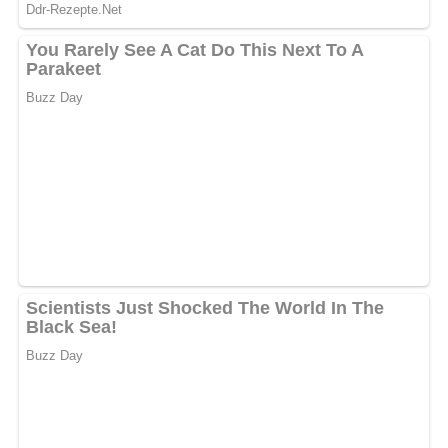
Zutaten
800 g grüne Bohnen
Salz
3 bis 4 Eßlöffel Öl
2 Eßlöffel Essig
Pfeffer
Dill