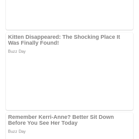
2 Knoblauchzehen
wenig Anschovispaste
2 Tomaten
Zubereitung
Die vorbereiteten grünen Bohnen in siedendem
Salzwasser garen.
Aus Öl, Essig, Salz, Pfeffer, gewiegtem Dill, fein
gehacktem Knoblauch und wenig Anschovispaste eine
Marinade rühren und mit den Bohnen vermengen.
Den Salat mit Tomatenscheiben garnieren.
Abonniere jetzt unseren Newsletter!