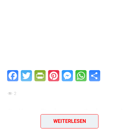
Facebook
Twitter
PrintFriendly
Pinterest
Messenger
WhatsApp
Teilen
2
Grüne-Bohnen-Salat mit
WEITERLESEN
Knoblauch