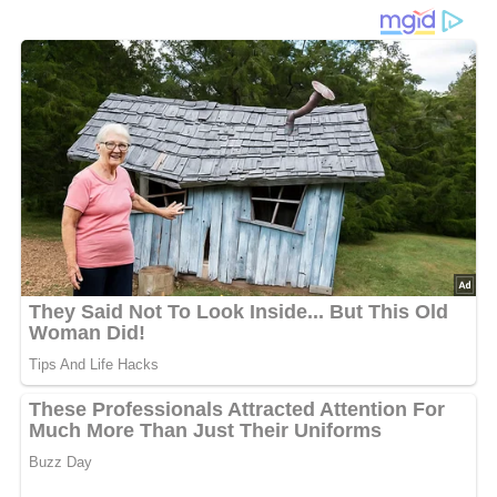
Manchmal braucht es nur wenige Zutaten, um ein Gericht
voller Frische und Geschmack auf den Tisch zu zaubern.
Der
Grüne-Bohnen-Salat mit Knoblauch
überzeugt mit
knackigen
Bohnen
, aromatischem
Knoblauch
und
würzigem
Dill
. Die Marinade aus gutem
Öl
, einem Schuss
Essig
und einem Hauch
Anschovispaste
bringt das Ganze
auf ein neues Level. Mit frischen
Tomatenscheiben
als
Garnitur wird dieser Salat nicht nur zum Augenschmaus,
sondern auch zur perfekten Begleitung für jedes
sommerliche Mittag- oder Abendessen. Ob als Beilage
oder leichte Hauptspeise – der Geschmack von frischen
Bohnen, würzigem Dill und feinem Knoblauch macht
diesen Salat zum Highlight auf jedem Tisch.