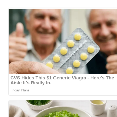
250 g Mehl
Ausbackfett
Puderzucker und Vanillinzucker zum Bestreuen
Zubereitung
Den Quark durch ein Sieb schlagen, Salz, die in Milch aufge
Die Masse zu einem festen Teig verarbeiten, diesen etwa 2
Den Teig auf einem mit Mehl bestäubten Brett ausrollen, D
Noch eine Weile gehen lassen und dann im heißen Fettbad 
Die fertigen Hörnchen noch warm mit Puderzucker, der mit V
Nach: Mária Hajková – Múcniky, Verlag PRÁCA, Bratislava, Verlag für die Frau, Leipzi
Abonniere jetzt unseren Newsletter!