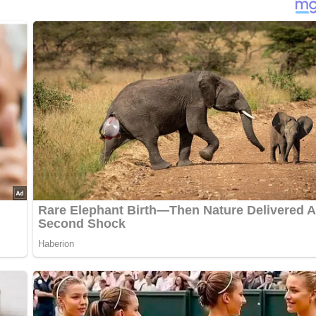
löste Hefe, die Eigelb, Margarine und Mehl zugeben.
 Stunden gehen lassen.
reiecke schneiden und Hörnchen formen.
backen.
anillinzucker vermischt wurde, bestreuen.
g, 2. Auflage 1977