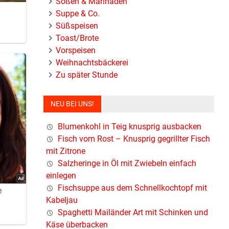
Soßen & Marinaden
Suppe & Co.
Süßspeisen
Toast/Brote
Vorspeisen
Weihnachtsbäckerei
Zu später Stunde
NEU BEI UNS!
Blumenkohl in Teig knusprig ausbacken
Fisch vom Rost – Knusprig gegrillter Fisch
mit Zitrone
Salzheringe in Öl mit Zwiebeln einfach
einlegen
Fischsuppe aus dem Schnellkochtopf mit
Kabeljau
Spaghetti Mailänder Art mit Schinken und
Käse überbacken