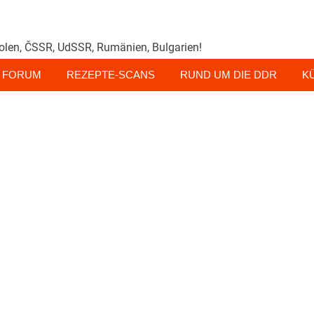
olen, ČSSR, UdSSR, Rumänien, Bulgarien!
FORUM
REZEPTE-SCANS
RUND UM DIE DDR
K