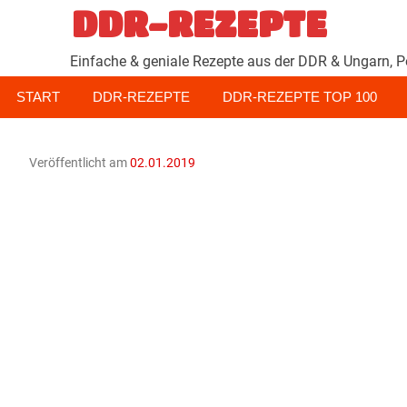
Zum
DDR-REZEPTE
Inhalt
springen
Einfache & geniale Rezepte aus der DDR & Ungarn, P
START
DDR-REZEPTE
DDR-REZEPTE TOP 100
Veröffentlicht am
02.01.2019