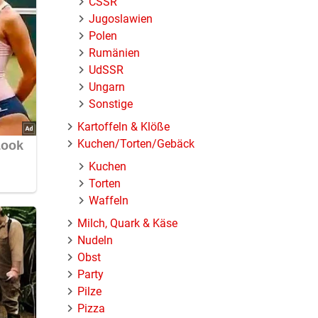
ČSSR
Jugoslawien
Polen
Rumänien
UdSSR
Ungarn
Sonstige
Kartoffeln & Klöße
Kuchen/Torten/Gebäck
Kuchen
Torten
Waffeln
Milch, Quark & Käse
Nudeln
Obst
Party
Pilze
Pizza