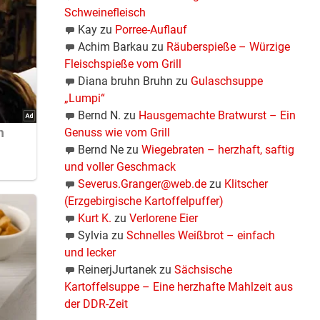
Schweinefleisch
Kay
zu
Porree-Auflauf
Achim Barkau
zu
Räuberspieße – Würzige
Fleischspieße vom Grill
Diana bruhn Bruhn
zu
Gulaschsuppe
„Lumpi“
Bernd N.
zu
Hausgemachte Bratwurst – Ein
Genuss wie vom Grill
Bernd Ne
zu
Wiegebraten – herzhaft, saftig
und voller Geschmack
Severus.Granger@web.de
zu
Klitscher
(Erzgebirgische Kartoffelpuffer)
Kurt K.
zu
Verlorene Eier
Sylvia
zu
Schnelles Weißbrot – einfach
und lecker
ReinerjJurtanek
zu
Sächsische
Kartoffelsuppe – Eine herzhafte Mahlzeit aus
der DDR-Zeit