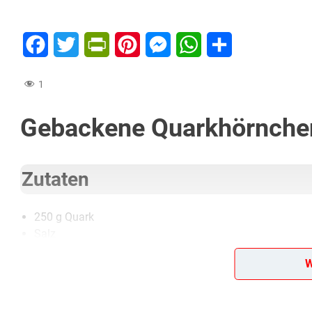
Facebook
Twitter
PrintFriendly
Pinterest
Messenger
WhatsApp
Teilen
1
Gebackene Quarkhörnche
Zutaten
250 g Quark
Salz
etwas Milch
W
20 g Hefe
2 Eigelb
50 g Margarine