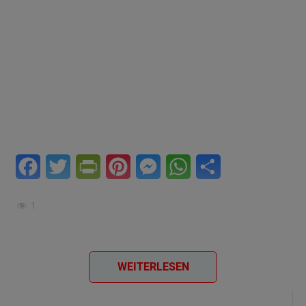
Facebook
Twitter
PrintFriendly
Pinterest
Messenger
WhatsApp
Teilen
1
Eier in Marinade
WEITERLESEN
Zutaten