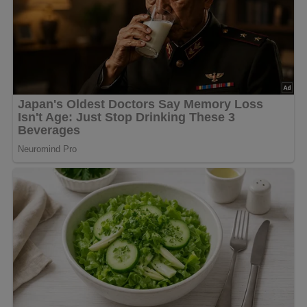
Nach: Eier-Milch – Verlag für die Frau Leipzig, DDR 1962
Abonniere jetzt unseren Newsletter!
Kein Spam, kein Bullshit, keine Weitergabe deiner Mailadresse an Dritte!
Rezept-Bewertung
5/5
(6 Bewertung)