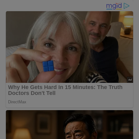
4 bis 6 Eier
3/8 Liter Wasser
3/8 Liter Essig
1 Teelöffel Salz
1/2 Teelöffel Zucker
1 kleines Lorbeerblatt
3 Wacholderbeeren
3 Gewürzkörner (Piment)
1 kleine Zwiebel
Zubereitung
Die Eier verhältnismäßig hart kochen. Alle übrigen Zutaten
zu einer recht kräftig schmeckenden Marinade verkochen
und nach dem Auskühlen über die geschälten Eier gießen.
Einige Tage durchziehen lassen.