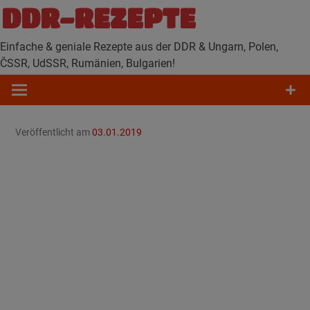
Zum
DDR-REZEPTE
Inhalt
springen
Einfache & geniale Rezepte aus der DDR & Ungarn, Polen,
ČSSR, UdSSR, Rumänien, Bulgarien!
Veröffentlicht am
03.01.2019