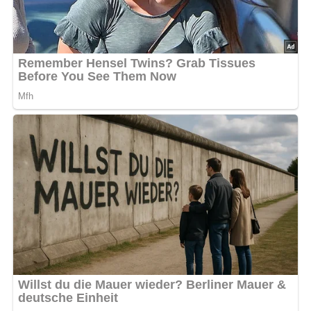
Und so wird es gemacht…
Alles aufeinanderschichten. Das Broilerstück mit 1 TI
Salatmayonnaise überziehen, die mit Worcestersoße
gewürzt wurde. Obenauf eine Eischeibe legen und alles
mit einem Happenspieß feststecken.
Nach: So schmeckt’s im Grünen, Sportverlag Berlin, DDR, 1988
Abonniere jetzt unseren Newsletter!
Kein Spam, kein Bullshit, keine Weitergabe deiner Mailadresse an Dritte!