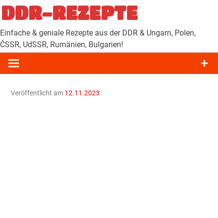
Zum
DDR-REZEPTE
Inhalt
springen
Einfache & geniale Rezepte aus der DDR & Ungarn, Polen,
ČSSR, UdSSR, Rumänien, Bulgarien!
Veröffentlicht am
12.11.2023