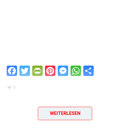
Facebook
Twitter
PrintFriendly
Pinterest
Messenger
WhatsApp
Teilen
0
Apfeltortelett auf
WEITERLESEN
dänische Art