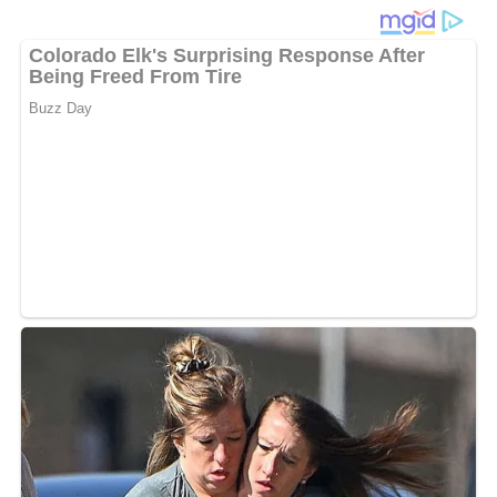
Ein Rezept aus dem Jahr 1988 aus einem Buch mit
kulinarischen Rezepten für Tramper, Camper und
Sonnenhungrige.
Für 1 Person
Diese Zutaten brauchen wir…
1 Apfelscheibe (etwa 1 cm dick, ohne Kernhaus)
1 Scheibe Schmelzkäse
1 Blättchen Kopfsalat o.ä.
1 Riegel gebratenes Broilerfleisch
Lob, Kritik, Fragen oder Anregungen zum Rezept?
Dann hinterlasse doch bitte einen Kommentar am
Ende dieser Seite & auch eine Bewertung!