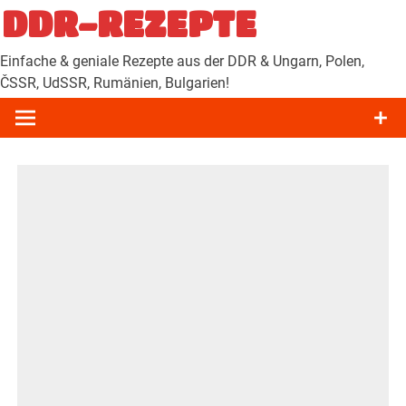
Zum
DDR-REZEPTE
Inhalt
springen
Einfache & geniale Rezepte aus der DDR & Ungarn, Polen,
ČSSR, UdSSR, Rumänien, Bulgarien!