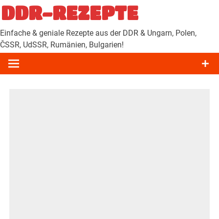
Zum
DDR-REZEPTE
Inhalt
springen
Einfache & geniale Rezepte aus der DDR & Ungarn, Polen,
ČSSR, UdSSR, Rumänien, Bulgarien!