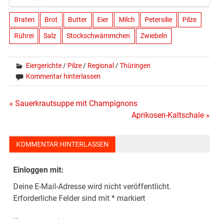
Braten
Brot
Butter
Eier
Milch
Petersilie
Pilze
Rührei
Salz
Stockschwämmchen
Zwiebeln
Eiergerichte
/
Pilze
/
Regional
/
Thüringen
Kommentar hinterlassen
Beitragsnavigation
« Sauerkrautsuppe mit Champignons
Aprikosen-Kaltschale »
KOMMENTAR HINTERLASSEN
Einloggen mit:
Deine E-Mail-Adresse wird nicht veröffentlicht.
Erforderliche Felder sind mit
*
markiert