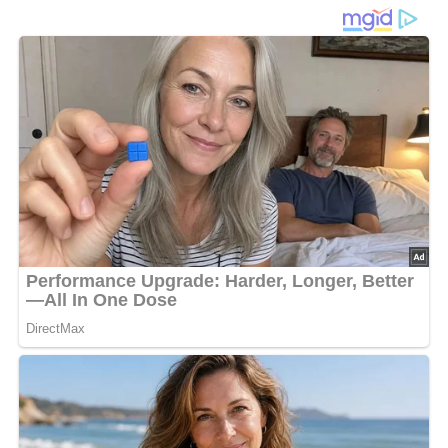
(Thüringen)
Ein einfaches & geniales DDR-Rezept
Diese Zutaten brauchen wir…
250 g Stockschwämmchen
20 g Zwiebeln
50 g Butter
Pfeffer
Salz
2 Eßlöffel Milch
4 Eier
1 kleines Bund Petersilie
Lob, Kritik, Fragen oder Anregungen zum Rezept?
Dann hinterlasse doch bitte einen Kommentar am