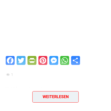
Facebook
Twitter
PrintFriendly
Pinterest
Messenger
WhatsApp
Teilen
1
Rührei mit
WEITERLESEN
Stockschwämmchen