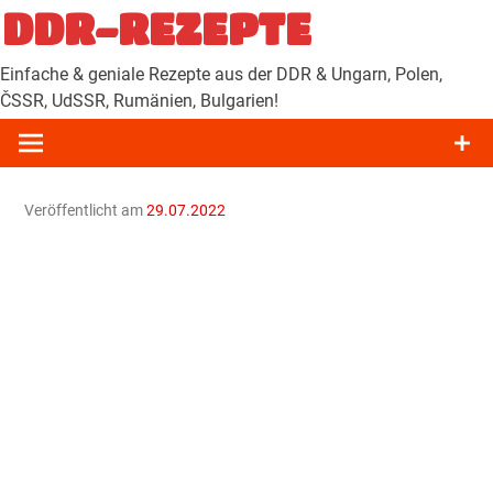
Zum
DDR-REZEPTE
Inhalt
springen
Einfache & geniale Rezepte aus der DDR & Ungarn, Polen,
ČSSR, UdSSR, Rumänien, Bulgarien!
Veröffentlicht am
29.07.2022