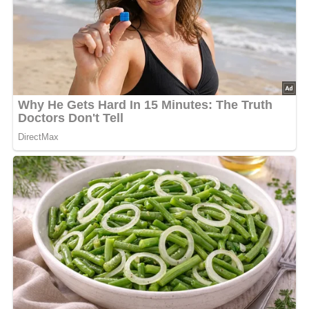
Ende dieser Seite & auch eine Bewertung!
Und so wird es gemacht…
Die Stockschwämmchenhüte mit der feingehackten
Zwiebel in der zerlassenen Butter etwa 10 Minuten braten.
Dabei pfeffern und salzen. Wenn die Flüssigkeit der Pilze
verdampft ist, die mit der Milch verquirlten Eier
hinzufügen und unter gelegentlichem Umrühren stocken
lassen. Nochmals mit Pfeffer sowie Salz abschmecken
und die feingehackte Petersilie darüberstreuen. – Dazu
gibt es Schwarzbrot.
Nach: Pilze nach Jahreszeiten, Verlag für die Frau, Leipzig, DDR
Kennst du schon unser tolles DDR-Quiz?
Was weißt du
noch alles über die DDR?
Teste dein Wissen jetzt!