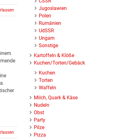
ČSSR
Jugoslawien
rlassen
Polen
Rumänien
UdSSR
Ungarn
Sonstige
einem
Kartoffeln & Klöße
ärmende
Kuchen/Torten/Gebäck
Kuchen
ine
Torten
a.
Waffeln
tischer
Milch, Quark & Käse
Nudeln
Obst
Party
Pilze
rlassen
Pizza