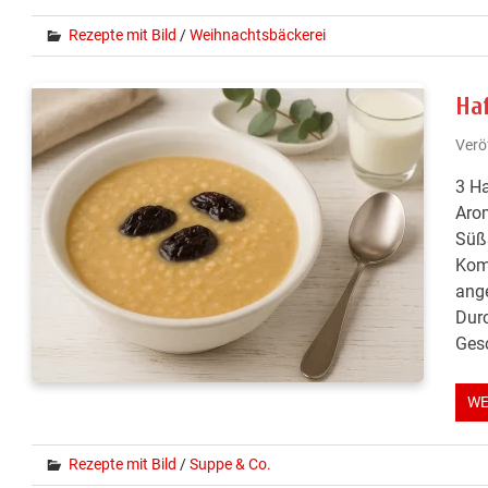
Rezepte mit Bild
/
Weihnachtsbäckerei
Ha
Verö
3 H
Aro
Süßs
Komb
ange
Durc
Gesc
WE
Rezepte mit Bild
/
Suppe & Co.