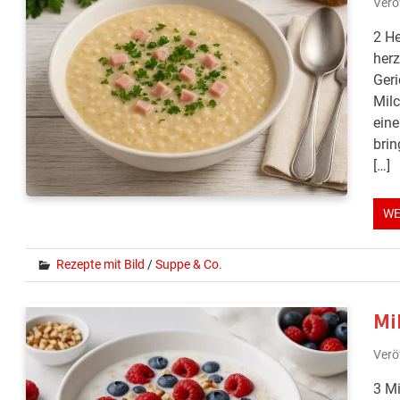
Verö
2 He
herz
Geri
Milc
eine
brin
[…]
WE
Rezepte mit Bild
/
Suppe & Co.
Mi
Verö
3 Mi