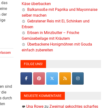
, das
Käse überbacken
eine
Balkansoße mit Paprika und Mayonnaise
 der
selber machen
ige
Gebratener Reis mit Ei, Schinken und
Erbsen
Erbsen in Minzbutter – Frische
Gemüsebeilage mit Kräutern
Überbackene Honigmöhren mit Gouda
einfach zubereiten
rlassen
FOLGE UNS!
len sind
 die
NEUESTE KOMMENTARE
s durch
ten
Una Rowe
zu
Zweimal gekochtes scharfes