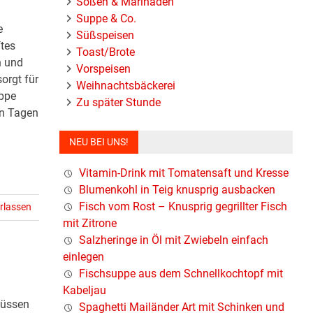
Soßen & Marinaden
Suppe & Co.
e
Süßspeisen
ftes
Toast/Brote
n und
Vorspeisen
orgt für
Weihnachtsbäckerei
uppe
Zu später Stunde
en Tagen
NEU BEI UNS!
Vitamin-Drink mit Tomatensaft und Kresse
Blumenkohl in Teig knusprig ausbacken
Fisch vom Rost – Knusprig gegrillter Fisch
rlassen
mit Zitrone
Salzheringe in Öl mit Zwiebeln einfach
einlegen
Fischsuppe aus dem Schnellkochtopf mit
Kabeljau
Nüssen
Spaghetti Mailänder Art mit Schinken und