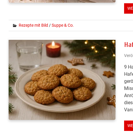
WE
Rezepte mit Bild
/
Suppe & Co.
Ha
Verö
9 Ha
Hafe
gerö
Misc
Anrö
dies
Vani
WE