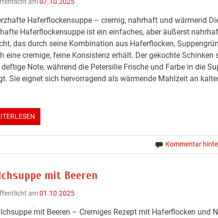
ffentlicht am
07.10.2025
rzhafte Haferflockensuppe – cremig, nahrhaft und wärmend Di
hafte Haferflockensuppe ist ein einfaches, aber äußerst nahrha
cht, das durch seine Kombination aus Haferflocken, Suppengrü
h eine cremige, feine Konsistenz erhält. Der gekochte Schinken s
 deftige Note, während die Petersilie Frische und Farbe in die S
gt. Sie eignet sich hervorragend als wärmende Mahlzeit an kalt
ITERLESEN
Kommentar hinte
lchsuppe mit Beeren
ffentlicht am
01.10.2025
lchsuppe mit Beeren – Cremiges Rezept mit Haferflocken und 