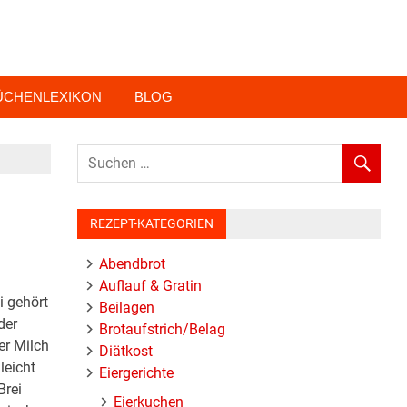
ÜCHENLEXIKON
BLOG
REZEPT-KATEGORIEN
Abendbrot
Auflauf & Gratin
i gehört
Beilagen
der
Brotaufstrich/Belag
er Milch
Diätkost
leicht
Eiergerichte
Brei
Eierkuchen