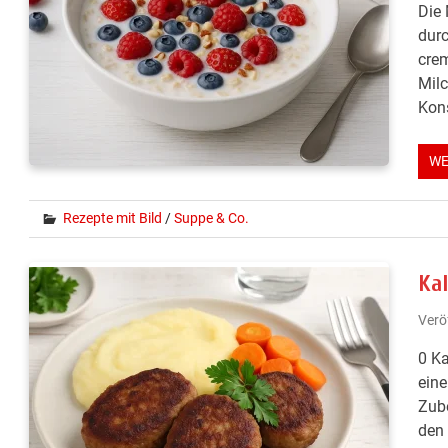
Die 
durc
crem
Milc
Kons
WE
Rezepte mit Bild
/
Suppe & Co.
Ka
Verö
0 Ka
eine
Zube
den 