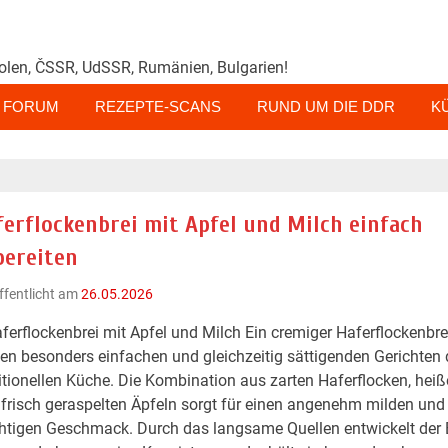
olen, ČSSR, UdSSR, Rumänien, Bulgarien!
FORUM
REZEPTE-SCANS
RUND UM DIE DDR
K
ferflockenbrei mit Apfel und Milch einfach
bereiten
ffentlicht am
26.05.2026
ferflockenbrei mit Apfel und Milch Ein cremiger Haferflockenbre
en besonders einfachen und gleichzeitig sättigenden Gerichten 
itionellen Küche. Die Kombination aus zarten Haferflocken, heiß
frisch geraspelten Äpfeln sorgt für einen angenehm milden und 
htigen Geschmack. Durch das langsame Quellen entwickelt der 