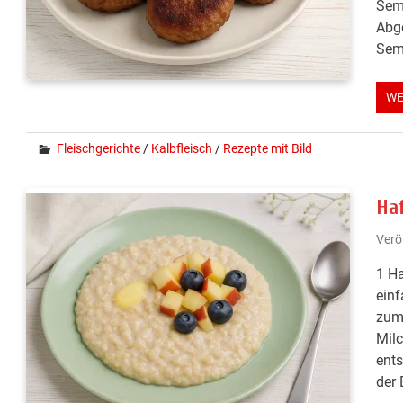
Semm
Abge
Sem
WE
Fleischgerichte
/
Kalbfleisch
/
Rezepte mit Bild
Ha
Verö
1 Ha
einf
zum 
Milc
ents
der 