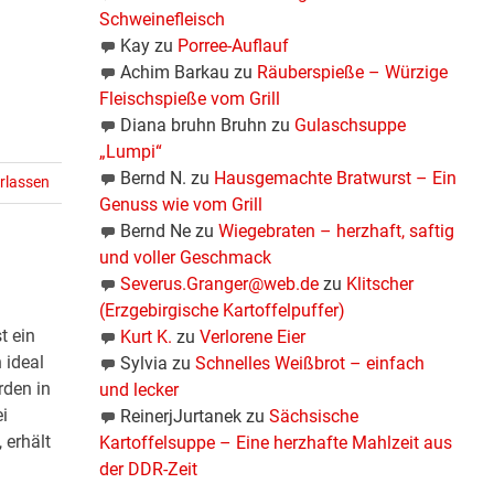
Schweinefleisch
Kay
zu
Porree-Auflauf
Achim Barkau
zu
Räuberspieße – Würzige
Fleischspieße vom Grill
Diana bruhn Bruhn
zu
Gulaschsuppe
„Lumpi“
Bernd N.
zu
Hausgemachte Bratwurst – Ein
rlassen
Genuss wie vom Grill
Bernd Ne
zu
Wiegebraten – herzhaft, saftig
und voller Geschmack
Severus.Granger@web.de
zu
Klitscher
(Erzgebirgische Kartoffelpuffer)
t ein
Kurt K.
zu
Verlorene Eier
 ideal
Sylvia
zu
Schnelles Weißbrot – einfach
rden in
und lecker
i
ReinerjJurtanek
zu
Sächsische
 erhält
Kartoffelsuppe – Eine herzhafte Mahlzeit aus
der DDR-Zeit