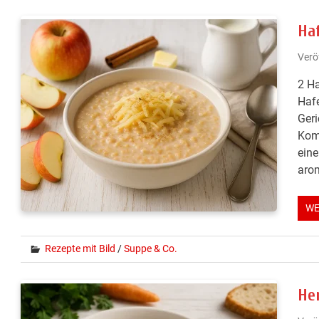
Ha
Verö
2 Ha
Hafe
Geri
Komb
eine
arom
WE
Rezepte mit Bild
/
Suppe & Co.
He