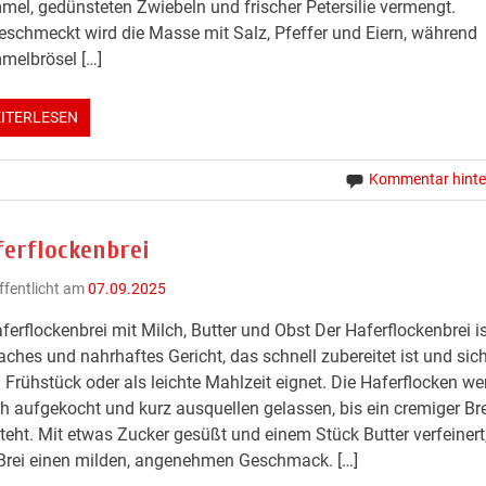
el, gedünsteten Zwiebeln und frischer Petersilie vermengt.
schmeckt wird die Masse mit Salz, Pfeffer und Eiern, während
melbrösel […]
ITERLESEN
Kommentar hinte
ferflockenbrei
ffentlicht am
07.09.2025
ferflockenbrei mit Milch, Butter und Obst Der Haferflockenbrei is
aches und nahrhaftes Gericht, das schnell zubereitet ist und sich
Frühstück oder als leichte Mahlzeit eignet. Die Haferflocken we
h aufgekocht und kurz ausquellen gelassen, bis ein cremiger Bre
teht. Mit etwas Zucker gesüßt und einem Stück Butter verfeinert,
Brei einen milden, angenehmen Geschmack. […]