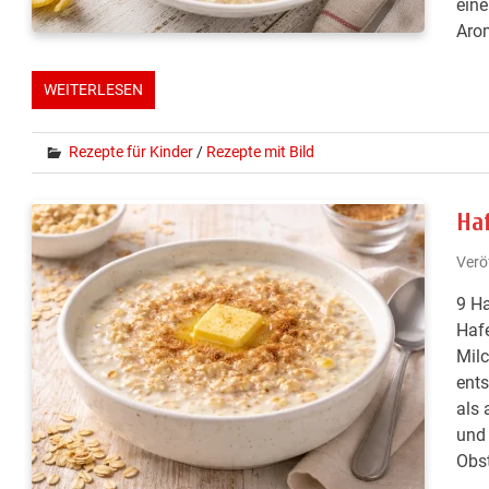
eine
Arom
WEITERLESEN
Rezepte für Kinder
/
Rezepte mit Bild
Ha
Verö
9 Ha
Hafe
Milc
ents
als 
und 
Obst