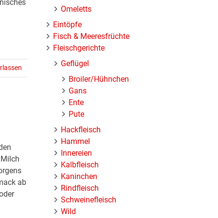
onisches
Omeletts
Eintöpfe
Fisch & Meeresfrüchte
Fleischgerichte
Geflügel
rlassen
Broiler/Hühnchen
Gans
Ente
Pute
Hackfleisch
Hammel
nden
Innereien
 Milch
Kalbfleisch
orgens
Kaninchen
hmack ab
Rindfleisch
oder
Schweinefleisch
Wild