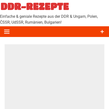
Zum
DDR-REZEPTE
Inhalt
springen
Einfache & geniale Rezepte aus der DDR & Ungarn, Polen,
ČSSR, UdSSR, Rumänien, Bulgarien!