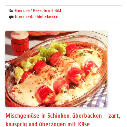
Gemüse
/
Rezepte mit Bild
Kommentar hinterlassen
Mischgemüse in Schinken, überbacken – zart,
knusprig und überzogen mit Käse