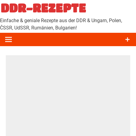
Zum
DDR-REZEPTE
Inhalt
springen
Einfache & geniale Rezepte aus der DDR & Ungarn, Polen,
ČSSR, UdSSR, Rumänien, Bulgarien!