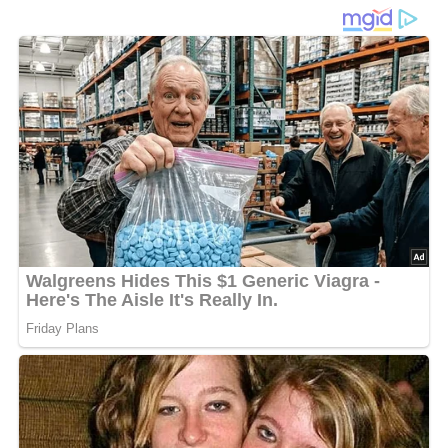
wenigen Zutaten für viel Geschmack sorgt.
Zartes
Putenfleisch
wird erst im Salzwasser gegart, dann in
heißem
Sonnenblumenöl
rundum gebraten, damit es
schön saftig und aromatisch bleibt. Eine milde, sämige
Soße aus
Mehl
,
Brühe
und einem Löffel
saure Sahne
macht das Ganze herrlich cremig und rundet den Braten
perfekt ab. Mit
Salz
und
Pfeffer
fein abgeschmeckt,
entsteht in kurzer Zeit eine vollwertige, alltagstaugliche
Mahlzeit – ideal für alle, die es unkompliziert und herzhaft
mögen.
Tipp:
Als Beilage passen
Salzkartoffeln
, Reis oder
frisches Gemüse besonders gut. Wer mag, kann die Soße
zusätzlich mit etwas frischen Kräutern wie Petersilie oder
Schnittlauch verfeinern. Das Putenfleisch bleibt
besonders saftig, wenn es nicht zu lange gebraten wird.