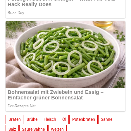
Braten
Brühe
Fleisch
Öl
Putenbraten
Sahne
Salz
Saure Sahne
Weizen