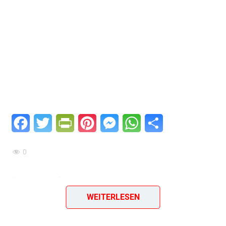
Facebook
Twitter
PrintFriendly
Pinterest
Messenger
WhatsApp
Teilen
0
Putenbraten
WEITERLESEN
Putenbraten
ist ein wunderbar leichtes Gericht, das mit