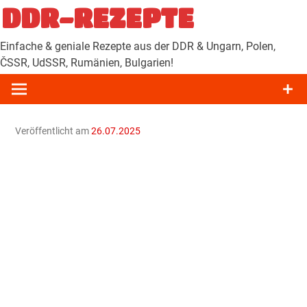
Zum
DDR-REZEPTE
Inhalt
springen
Einfache & geniale Rezepte aus der DDR & Ungarn, Polen,
ČSSR, UdSSR, Rumänien, Bulgarien!
Veröffentlicht am
26.07.2025