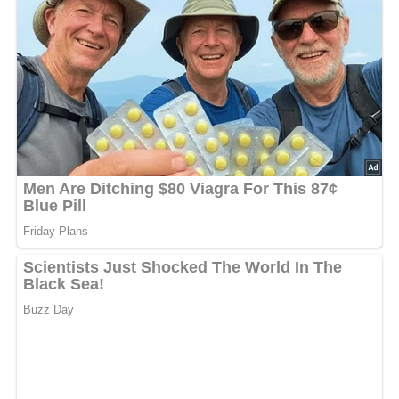
3 g Sonnenblumenöl
5 g Weizenmehl
5 ml saure Sahne
Pfeffer
Lob, Kritik, Fragen oder Anregungen zum Rezept?
Dann hinterlasse doch bitte einen Kommentar am
Ende dieser Seite & auch eine Bewertung!
Und so wird es gemacht…
Das in kochendem Salzwasser gegarte Putenfleisch
herausnehmen und von allen Seiten in erhitztem Öl
braten.
Mit der Brühe ablöschen.
Die Soße mit dem angerührten Mehl andicken und mit
Salz, Pfeffer sowie der sauren Sahne abschmecken.