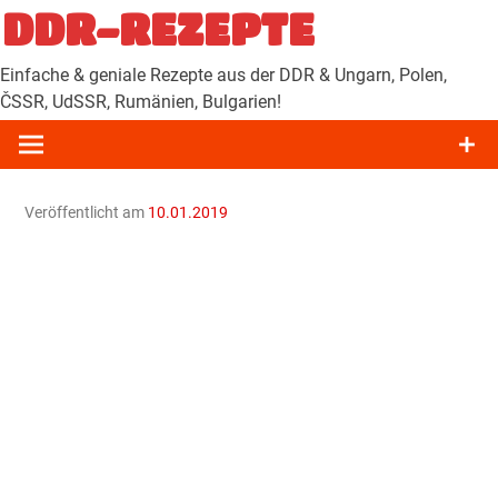
Zum
DDR-REZEPTE
Inhalt
springen
Einfache & geniale Rezepte aus der DDR & Ungarn, Polen,
ČSSR, UdSSR, Rumänien, Bulgarien!
Veröffentlicht am
10.01.2019