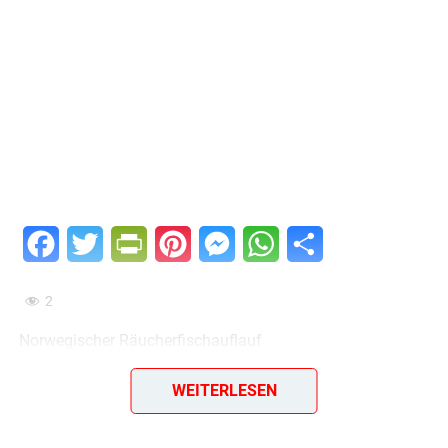
Facebook
Twitter
PrintFriendly
Pinterest
Messenger
WhatsApp
Teilen
2
Norwegischer Räucherfischauflauf
400 g gefrorene grüne Bohnen, Salz, 1/4 Teelöffel
WEITERLESEN
getrocknetes oder 1 Zweiglein frisches Bohnenkraut, 250
g Nudeln (Bandnudeln, Hörnchen, Makkaroni oder