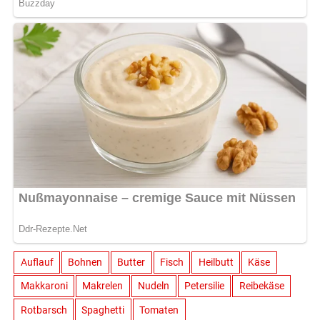
Auflauf
Bohnen
Butter
Fisch
Heilbutt
Käse
Makkaroni
Makrelen
Nudeln
Petersilie
Reibekäse
Rotbarsch
Spaghetti
Tomaten