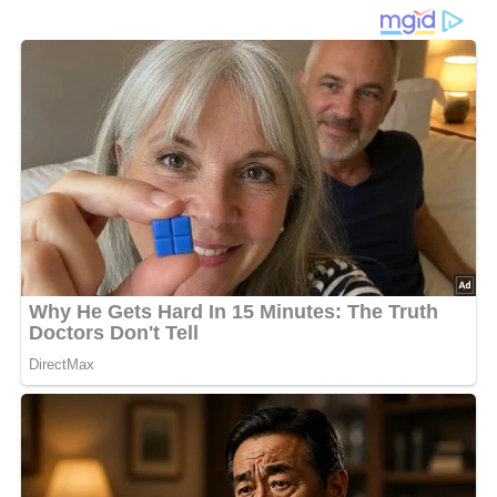
Spaghetti), 750 g Räucherfisch (Heilbutt, Makrelen oder
Rotbarsch), Pfeffer, 3 Spritzer Tabasco- oder Peppersoße,
1/4 Liter kräftige Tomatensoße, 1 Eßlöffel gehackte
Petersilie, 2 Eßlöffel Semmelbrösel, 4 Eßlöffel Reibekäse,
60 g Butter, Petersilie und 1 Tomate zum Garnieren.
Die grünen Bohnen in Salzwasser mit dem Bohnenkraut
garen.
Die Nudeln ebenfalls in Salzwasser garkochen.
Schichtweise mit dem von Haut und Gräten befreiten und
zerpflückten Räucherfisch in eine gefettete feuerfeste
Form geben.
Mit Salz, Pfeffer und Tabascosoße würzen.
Die Tomatensoße mit der Petersilie verrühren und
darübergießen.
Semmelbrösel und Reibekäse mischen, obenaufstreuen
und mit Butterflöckchen belegen.
Im gut vorgeheizten Ofen 25 bis 30 Minuten bei
Mittelhitze backen.