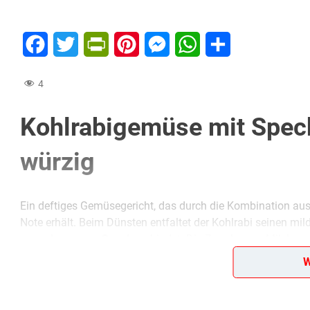
Facebook
Twitter
PrintFriendly
Pinterest
Messenger
WhatsApp
Teilen
4
Kohlrabigemüse mit Speck
würzig
Ein deftiges Gemüsegericht, das durch die Kombination au
Note erhält. Beim Dünsten entfaltet der Kohlrabi seinen mi
ausgelassenem Speck
verbindet. Die Zugabe von Milch sor
Gericht eine feine, leicht fruchtige Note verleiht.
W
Diese Zubereitung überzeugt durch ihre
herzhafte Tiefe u
von rauchigem Speck und dem sanften Gemüse, das für e