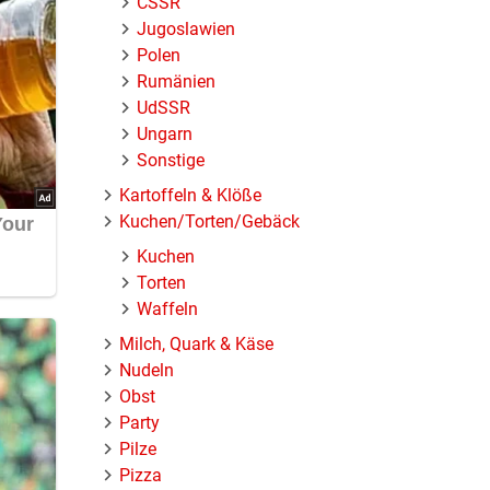
ČSSR
Jugoslawien
Polen
Rumänien
UdSSR
Ungarn
Sonstige
Kartoffeln & Klöße
Kuchen/Torten/Gebäck
Kuchen
Torten
Waffeln
Milch, Quark & Käse
Nudeln
Obst
Party
Pilze
Pizza