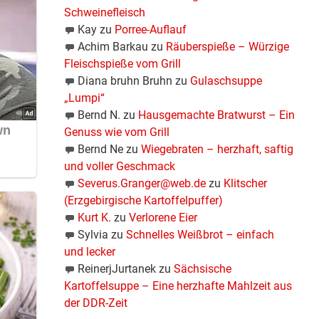
Schweinefleisch
Kay
zu
Porree-Auflauf
Achim Barkau
zu
Räuberspieße – Würzige
Fleischspieße vom Grill
Diana bruhn Bruhn
zu
Gulaschsuppe
„Lumpi“
Bernd N.
zu
Hausgemachte Bratwurst – Ein
Genuss wie vom Grill
Bernd Ne
zu
Wiegebraten – herzhaft, saftig
und voller Geschmack
Severus.Granger@web.de
zu
Klitscher
(Erzgebirgische Kartoffelpuffer)
Kurt K.
zu
Verlorene Eier
Sylvia
zu
Schnelles Weißbrot – einfach
und lecker
ReinerjJurtanek
zu
Sächsische
Kartoffelsuppe – Eine herzhafte Mahlzeit aus
der DDR-Zeit