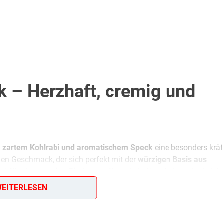
 – Herzhaft, cremig und
s
zartem Kohlrabi und aromatischem Speck
eine besonders kräf
lden Geschmack, der sich perfekt mit der
würzigen Basis aus
gt für eine
cremige Bindung
, während ein Hauch Tomatenketc
EITERLESEN
nd angenehme Sämigkeit
. Besonders interessant ist das Zusam
ine ausgewogene Mischung aus
kräftig und mild
sorgt. Ein kleine