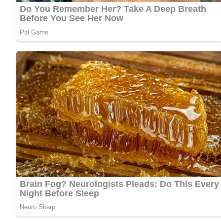
Salz
Pfeffer
Petersilie
Lob, Kritik, Fragen oder Anregungen zum Rezept? Dann hi
eine Bewertung!
Zubereitung
In den ausgelassenen Speckwürfelchen die in Stifte gesc
Das Mehl darüberstäuben und nach und nach die heiße M
Zugedeckt gar dünsten lassen.
Mit Tomatenketchup, Salz und Pfeffer würzen und mit geh
Kennst du schon unser tolles DDR-Quiz?
Was weißt du no