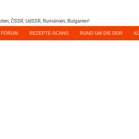
olen, ČSSR, UdSSR, Rumänien, Bulgarien!
FORUM
REZEPTE-SCANS
RUND UM DIE DDR
K