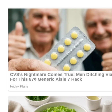
Wer den Geschmack intensivieren möchte, kann den Speck et
Abgerundet wird das Gericht mit frischer
Petersilie
, die nic
hinzufügt. Ideal als sättigende Beilage oder auch als eigen
Kalorien pro Portion:
ca. 320 kcal
Zubereitungszeit:
ca. 30 Minuten
Schwierigkeitsgrad:
★★☆☆☆ (2 von 5)