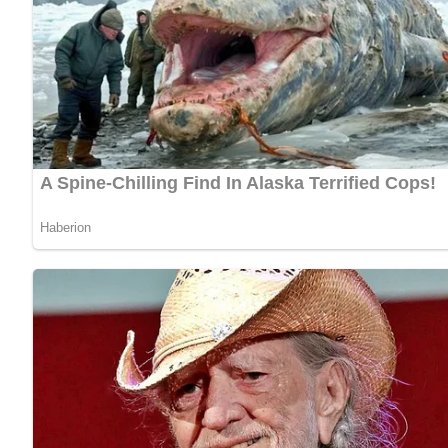
[Nach: Kochen – 30 Jahre Kochen » Verlag für die Frau, Leipzig]