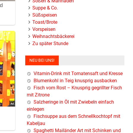
Soßen & Marinaden
Suppe & Co.
Süßspeisen
Toast/Brote
Vorspeisen
Weihnachtsbäckerei
uch
Zu später Stunde
NEU BEI UNS!
Vitamin-Drink mit Tomatensaft und Kresse
Blumenkohl in Teig knusprig ausbacken
Fisch vom Rost – Knusprig gegrillter Fisch
mit Zitrone
Salzheringe in Öl mit Zwiebeln einfach
einlegen
Fischsuppe aus dem Schnellkochtopf mit
Kabeljau
Spaghetti Mailänder Art mit Schinken und