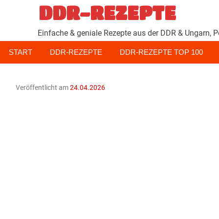
Zum
DDR-REZEPTE
Inhalt
springen
Einfache & geniale Rezepte aus der DDR & Ungarn, P
START
DDR-REZEPTE
DDR-REZEPTE TOP 100
Veröffentlicht am
24.04.2026