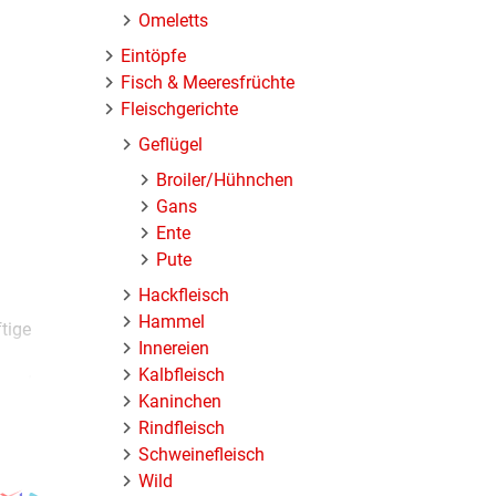
Omeletts
Eintöpfe
Fisch & Meeresfrüchte
Fleischgerichte
Geflügel
Broiler/Hühnchen
Gans
Ente
Pute
Hackfleisch
Hammel
tige
Innereien
Kalbfleisch
hup dem
Kaninchen
Rindfleisch
Schweinefleisch
menspiel
Wild
r Tipp: