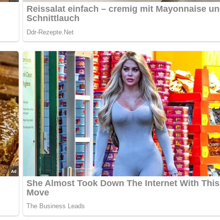
nterlasse doch bitte einen Kommentar am Ende dieser Seite & a
hnittenen Kohlrabi kurz dünsten.
ilch auffüllen.
ackter Petersilie bestreuen.
ch alles über die DDR?
Teste dein Wissen jetzt!