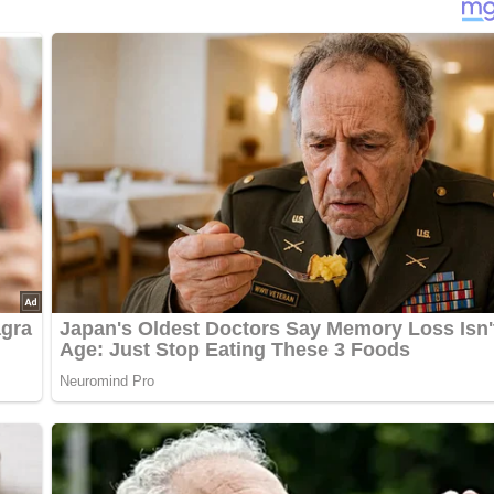
was stärker anrösten – so entsteht ein noch volleres Aroma.
ht nur für Farbe sorgt, sondern auch eine
frische, leicht würzige
ständige Mahlzeit für alle, die es unkompliziert und herzhaft mög