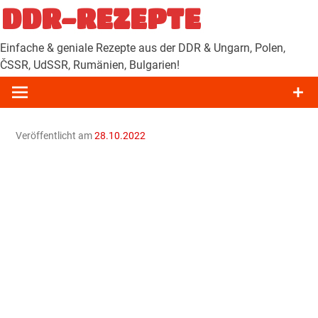
Zum
DDR-REZEPTE
Inhalt
springen
Einfache & geniale Rezepte aus der DDR & Ungarn, Polen,
ČSSR, UdSSR, Rumänien, Bulgarien!
Veröffentlicht am
28.10.2022