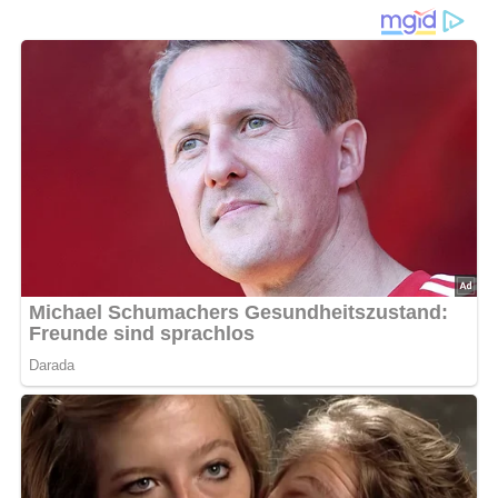
Ein einfaches & geniales Rezept aus dem Jahr 1961
Diese Zutaten brauchen wir…
2 Eier
2 Eiweiß
40 g Zucker
eine Prise Salz
1/4 Liter Sauermilch
eine Messerspitze Backpulver
100 bis 150 g glattes Mehl
50 g Fett zum Ausfetten der Gußtalkenpfanne
Lob, Kritik, Fragen oder Anregungen zum Rezept?
Dann hinterlasse doch bitte einen Kommentar am
Ende dieser Seite & auch eine Bewertung!