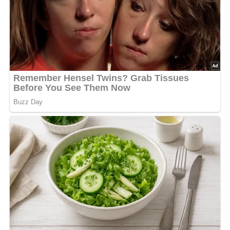
Und so wird es gemacht…
Die Dotter schlagen wir mit Zucker und Sauermilch, geben
Mehl zu und zum Schluß einen Löffel Mehl vermischt mit
Backpulver und festem Schnee aus 4 Eiweiß. In der
ausgefetteten Gußtalkenpfanne backen wir kleine, lockere
Gußtalken, die wir noch heiß mit Zucker bestreuen. Mit
Saft oder Kompott servieren.
Nach: Gut gekocht, schnell serviert, Artia Verlag Prag, 1961
Kennst du schon unser tolles DDR-Quiz?
Was weißt du
noch alles über die DDR?
Teste dein Wissen jetzt!
Jetzt Sterne vergeben – Rezept
bewerten