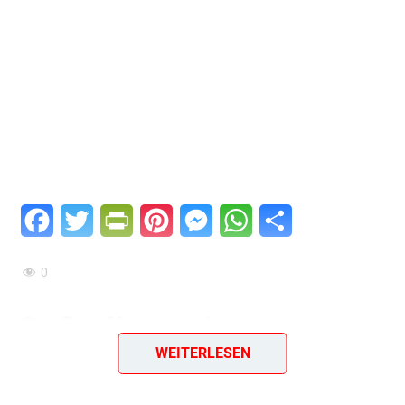
Facebook
Twitter
PrintFriendly
Pinterest
Messenger
WhatsApp
Teilen
0
Gußtalken mit saurer
WEITERLESEN
Sahne (fein)