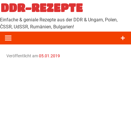
Zum
DDR-REZEPTE
Inhalt
springen
Einfache & geniale Rezepte aus der DDR & Ungarn, Polen,
ČSSR, UdSSR, Rumänien, Bulgarien!
Veröffentlicht am
05.01.2019