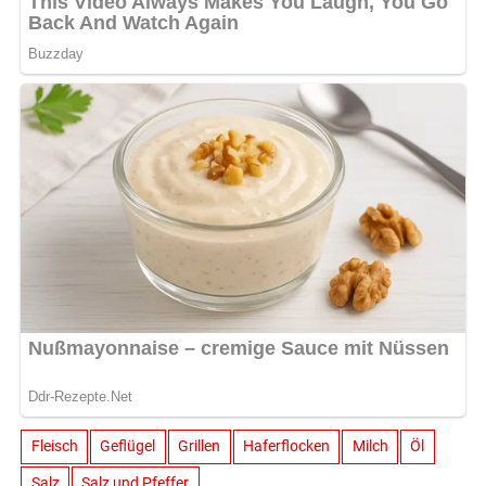
Fleisch
Geflügel
Grillen
Haferflocken
Milch
Öl
Salz
Salz und Pfeffer