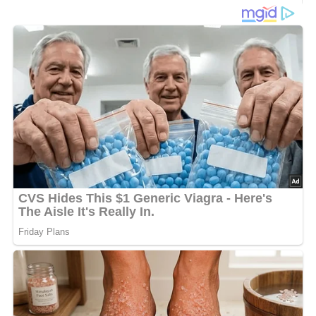
300 g gare Geflügelfleischreste
1/2 Tasse Haferflocken
4 Eßlöffel Milch
1 Ei
1 kleine Zwiebel
Salz
Pfeffer
Öl
Zubereitung
Fleisch, in Milch eingeweichte Haferflocken und Ei im
Mixer pürieren.
Die Masse mit feingehackter Zwiebel, Salz und Pfeffer
vermischen und zu flachen Küchlein formen.
Mit Öl bepinselt auf beiden Seiten grillen.