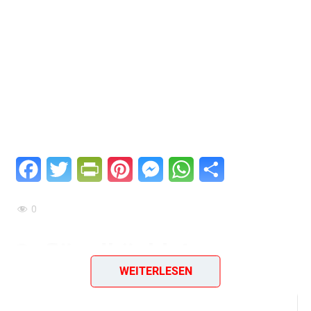
Facebook
Twitter
PrintFriendly
Pinterest
Messenger
WhatsApp
Teilen
0
Geflügelküchlein
WEITERLESEN
Zutaten