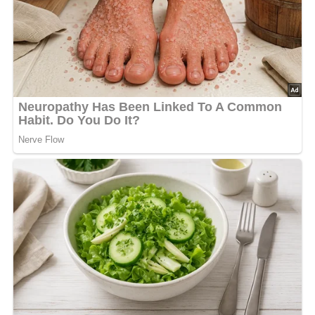
[Nach: Von Grill und Rechaud © Verlag für die Frau, Leipzig-Berlin, DDR]
Kennst du schon unser tolles DDR-Quiz?
Was weißt du
noch alles über die DDR?
Teste dein Wissen jetzt!
Jetzt Sterne vergeben – Rezept
bewerten
5/5
(3 Bewertung)