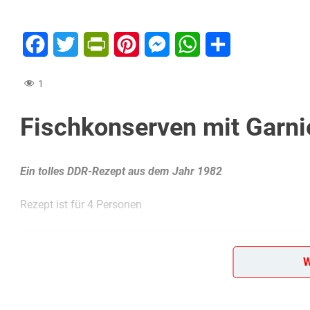
Facebook
Twitter
PrintFriendly
Pinterest
Messenger
WhatsApp
Teilen
1
Fischkonserven mit Garni
Ein tolles DDR-Rezept aus dem Jahr 1982
Rezept ist für 4 Personen
Diese Zutaten brauchen wir…
W
1 Dose Konservenfisch
150 g marinierte Paprikafrüchte