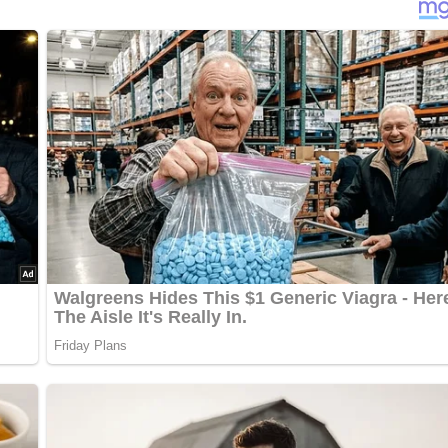
nterlasse doch bitte einen Kommentar am Ende dieser Seite & a
n Paprikafrüchte strohhalmförmig schneiden. Die Gurken schäle
nd mit Gurkenscheiben garnieren. Obenauf Eischeiben legen.
 mit Zitronensaft beträufeln. Diese Sakuska eignet sich auch 
ch alles über die DDR?
Teste dein Wissen jetzt!