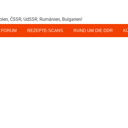
olen, ČSSR, UdSSR, Rumänien, Bulgarien!
FORUM
REZEPTE-SCANS
RUND UM DIE DDR
K