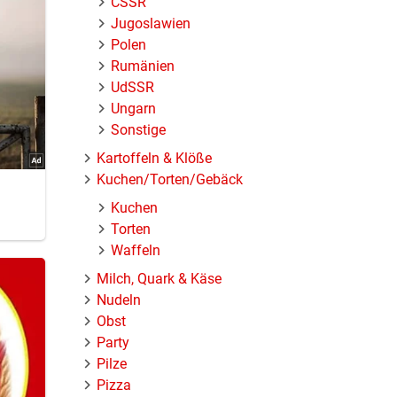
ČSSR
Jugoslawien
Polen
Rumänien
UdSSR
Ungarn
Sonstige
Kartoffeln & Klöße
Kuchen/Torten/Gebäck
Kuchen
Torten
Waffeln
Milch, Quark & Käse
Nudeln
Obst
Party
Pilze
Pizza