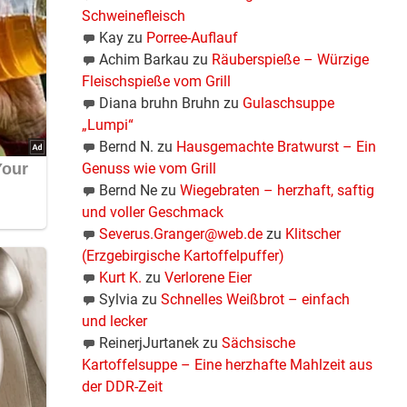
Schweinefleisch
Kay
zu
Porree-Auflauf
Achim Barkau
zu
Räuberspieße – Würzige
Fleischspieße vom Grill
Diana bruhn Bruhn
zu
Gulaschsuppe
„Lumpi“
Bernd N.
zu
Hausgemachte Bratwurst – Ein
Genuss wie vom Grill
Bernd Ne
zu
Wiegebraten – herzhaft, saftig
und voller Geschmack
Severus.Granger@web.de
zu
Klitscher
(Erzgebirgische Kartoffelpuffer)
Kurt K.
zu
Verlorene Eier
Sylvia
zu
Schnelles Weißbrot – einfach
und lecker
ReinerjJurtanek
zu
Sächsische
Kartoffelsuppe – Eine herzhafte Mahlzeit aus
der DDR-Zeit