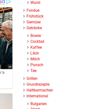
Wurst
Fondue
Frühstück
uch
Gemüse
Getränke
Bowle
Cocktail
Kaffee
Likör
n und in
Milch
Punsch
Tee
für den
Grillen
Grundrezepte
Haltbarmachen
International
Bulgarien