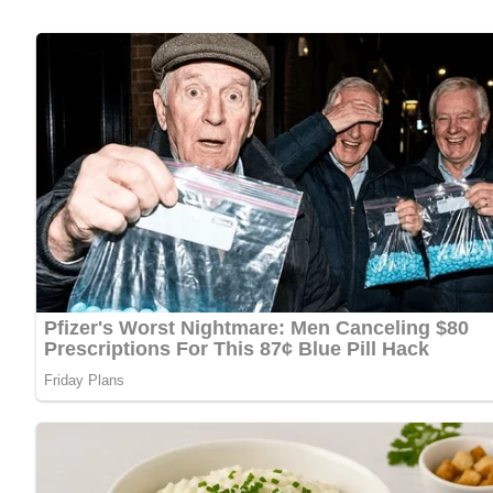
150 g grüne oder Gewürzgurken
1 hartgekochtes Ei
Lob, Kritik, Fragen oder Anregungen zum Rezept? Dann hi
eine Bewertung!
Und so wird es gemacht…
Den Konservenfisch in eine Schüssel geben. Die marinierte
Scheiben schneiden. Den Fisch mit roten Paprikafrüchten u
Um den Geschmack des Fisches zu verbessern, kann.man ihn
Festtagstisch.
Nach: Fischrezepte, Verlag für die Frau Leipzig, DDR, 1982
Kennst du schon unser tolles DDR-Quiz?
Was weißt du no