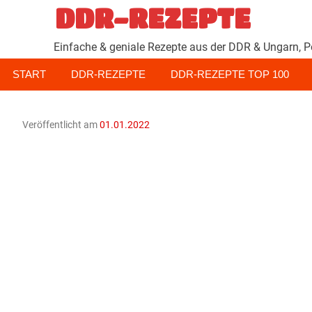
Zum
DDR-REZEPTE
Inhalt
springen
Einfache & geniale Rezepte aus der DDR & Ungarn, P
START
DDR-REZEPTE
DDR-REZEPTE TOP 100
Veröffentlicht am
01.01.2022