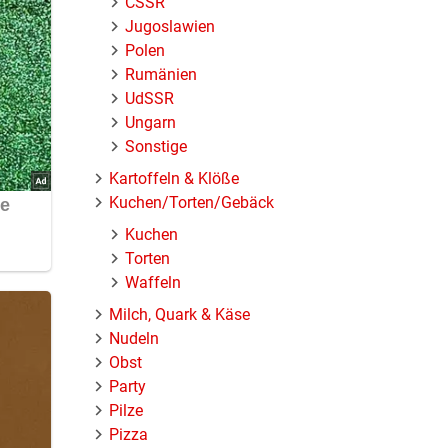
ČSSR
Jugoslawien
Polen
Rumänien
UdSSR
Ungarn
Sonstige
Kartoffeln & Klöße
Kuchen/Torten/Gebäck
Kuchen
Torten
Waffeln
Milch, Quark & Käse
Nudeln
Obst
Party
Pilze
Pizza