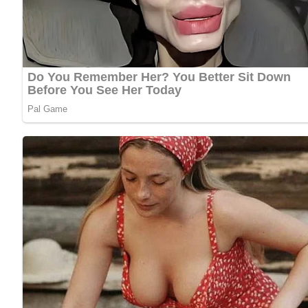
Für 1000 g
Diese Zutaten brauchen wir…
400 g Eier, hart gekocht
200 g Ananas (Konserve)
200 g Bananen
200 g Sahnemayonnaise
Lob, Kritik, Fragen oder Anregungen zum Rezept? Dann hi
eine Bewertung!
Und so wird es gemacht…
Eier vierteln, Ananas in Stückchen und Bananen in dicke S