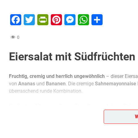
Facebook
Twitter
PrintFriendly
Pinterest
Messenger
WhatsApp
Teilen
0
Eiersalat mit Südfrüchten
Fruchtig, cremig und herrlich ungewöhnlich
– dieser Eiers
von
Ananas
und
Bananen
. Die cremige
Sahnemayonnaise
überraschend runde Kombination.
Ein Spritzer
Zitronensaft
, eine Prise
Curry
und etwas
Salz
so
Salat passt nicht nur zum
kalten Buffet oder als Aufstrich
W
Sommergericht oder Beilage zu Gegrilltem.
Wer ihn einmal probiert hat, wird ihn nicht so schnell verge