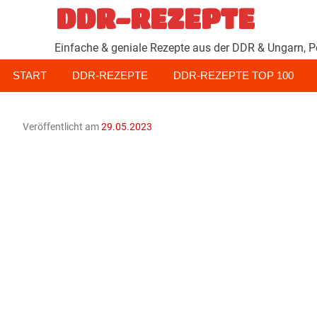
Zum
DDR-REZEPTE
Inhalt
springen
Einfache & geniale Rezepte aus der DDR & Ungarn, P
START
DDR-REZEPTE
DDR-REZEPTE TOP 100
Veröffentlicht am
29.05.2023