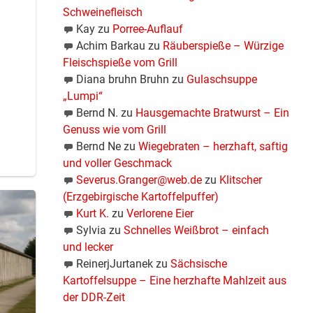
Schweinefleisch
Kay
zu
Porree-Auflauf
Achim Barkau
zu
Räuberspieße – Würzige
Fleischspieße vom Grill
Diana bruhn Bruhn
zu
Gulaschsuppe
„Lumpi“
Bernd N.
zu
Hausgemachte Bratwurst – Ein
Genuss wie vom Grill
Bernd Ne
zu
Wiegebraten – herzhaft, saftig
und voller Geschmack
Severus.Granger@web.de
zu
Klitscher
(Erzgebirgische Kartoffelpuffer)
Kurt K.
zu
Verlorene Eier
Sylvia
zu
Schnelles Weißbrot – einfach
und lecker
ReinerjJurtanek
zu
Sächsische
Kartoffelsuppe – Eine herzhafte Mahlzeit aus
der DDR-Zeit