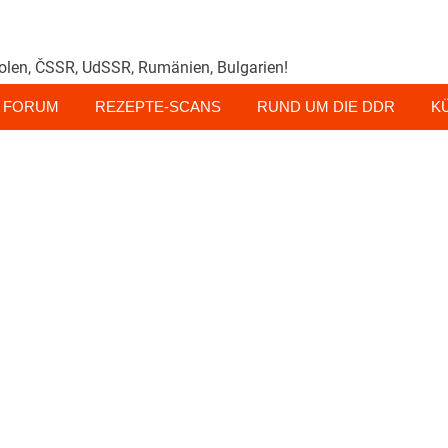
olen, ČSSR, UdSSR, Rumänien, Bulgarien!
FORUM
REZEPTE-SCANS
RUND UM DIE DDR
K