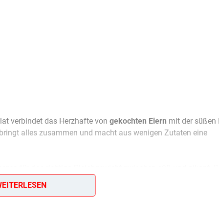
alat verbindet das Herzhafte von
gekochten Eiern
mit der süßen 
bringt alles zusammen und macht aus wenigen Zutaten eine
rgen für das richtige Gleichgewicht zwischen süß und pikant. D
 auf frischem Brot
, sondern eignet sich auch wunderbar als leich
EITERLESEN
ssen – ein echtes Geschmackserlebnis, das sich leicht vorbereite