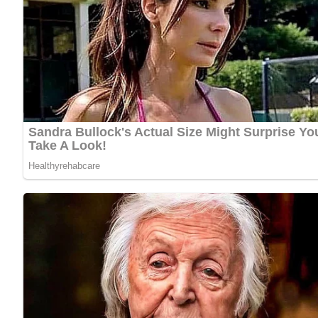
Nach: Feine Salate und pikante Spezialitäten, VEB Fachbuchverlag Leipzig, DDR, 1985
Jetzt Sterne vergeben – Rezept 
5/5
(3 Bewertung)