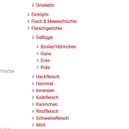
Omeletts
Eintöpfe
Fisch & Meeresfrüchte
Fleischgerichte
Geflügel
Broiler/Hühnchen
Gans
Ente
Pute
Frische
Hackfleisch
Hammel
Innereien
Kalbfleisch
ieser
Kaninchen
tes
Rindfleisch
Schweinefleisch
Wild
n lässt