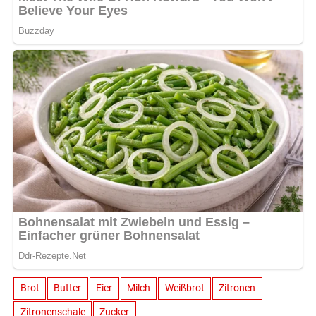
Brot
Butter
Eier
Milch
Weißbrot
Zitronen
Zitronenschale
Zucker