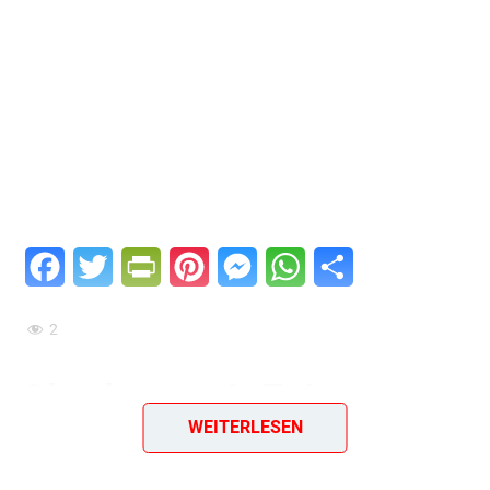
Facebook
Twitter
PrintFriendly
Pinterest
Messenger
WhatsApp
Teilen
2
Charlotte mit Feigen
WEITERLESEN
Ein einfaches & geniales Rezept aus dem Jahr 1986