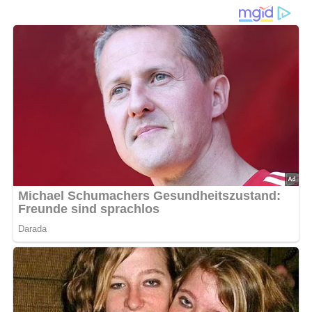
Rezeptangaben sind für 4 Portionen
Diese Zutaten brauchen wir…
200 g Weißbrot
3 Eier
1/2 Liter Milch
500 g Feigen
2 Eßlöffel Zucker
1 Zitrone
1 Eßlöffel Butter
1 Eßlöffel Reibesemmel
Lob, Kritik, Fragen oder Anregungen zum Rezept?
Dann hinterlasse doch bitte einen Kommentar am
Ende dieser Seite & auch eine Bewertung!