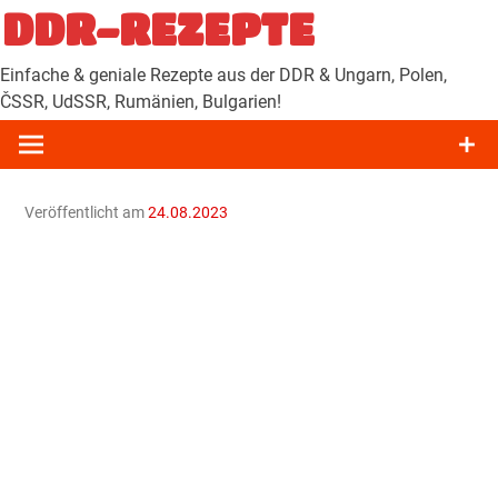
Zum
DDR-REZEPTE
Inhalt
springen
Einfache & geniale Rezepte aus der DDR & Ungarn, Polen,
ČSSR, UdSSR, Rumänien, Bulgarien!
Veröffentlicht am
24.08.2023