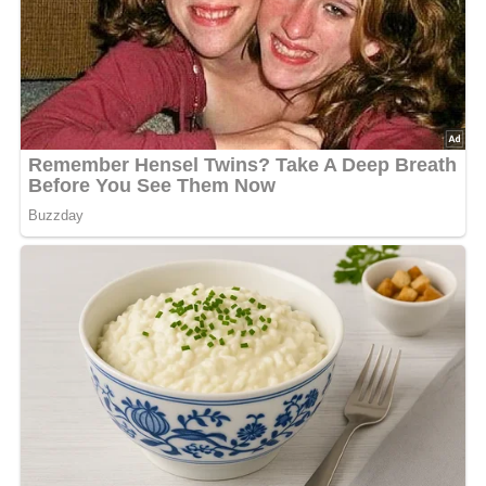
Und so wird es gemacht…
Das Weißbrot in Scheiben schneiden und in einem Ei-
Milch-Gemisch einweichen. Die Feigen wenig in
Zuckerwasser kochen und mit abgeriebener
Zitronenschale vermischen. Die Brotscheiben und das
Fruchtgemisch schichtweise in eine eingefettete und mit
Reibesemmel ausgestreute Form legen und mit Ei-Milch-
Gemisch übergießen. Die Charlotte in der Backröhre
backen.
Nach: Speisen mit Brot, Verlag MIR Moskau & VEB Fachbuchverlag Leipzig, DDR,
1986
Abonniere jetzt unseren Newsletter!