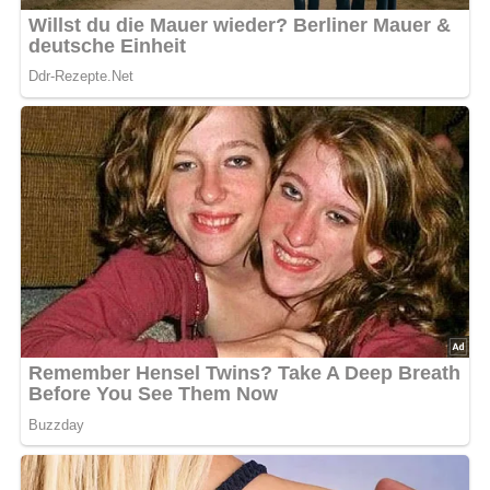
Aus dem restlichen Mehl und dem Ei einen Teig kneten,
abschmecken, und den Teig in die Suppe rupfen.
Alles zusammen garen lassen und die Suppe mit
gehackter Petersilie servieren.
[Nach: Rezepte – Aus Küchen in 13 Ländern » Herausgeber: Verband der Journalisten der DDR, Bezirk
Potsdam, 1985]
5/5
(2 Bewertung)