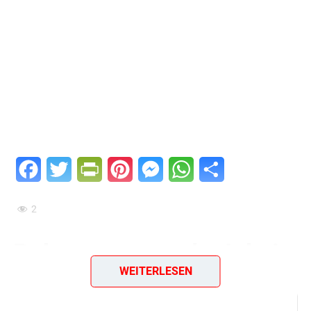
Facebook
Twitter
PrintFriendly
Pinterest
Messenger
WhatsApp
Teilen
2
Bohnensuppe a la Jokai
WEITERLESEN
Zutaten