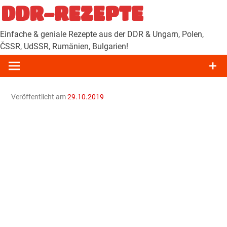
Zum
DDR-REZEPTE
Inhalt
springen
Einfache & geniale Rezepte aus der DDR & Ungarn, Polen,
ČSSR, UdSSR, Rumänien, Bulgarien!
Veröffentlicht am
29.10.2019