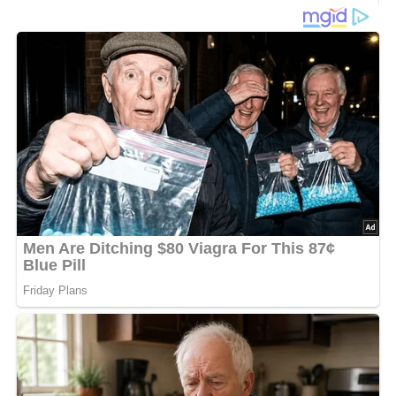
300 g Kasslerkamm
150 g weiße Bohnen
50 g Schmalz
1 Ei
100 g Zwiebeln
Pfeffer, Petersilie
100 g Schinkenwurst
150 g Suppengrün
0,2 I saure Sahne
200 g Mehl
Salz, Rosenpaprika
1 geriebene Knoblauchzehe
Lob, Kritik, Fragen oder Anregungen zum Rezept?
Dann hinterlasse doch bitte einen Kommentar am
Ende dieser Seite & auch eine Bewertung!