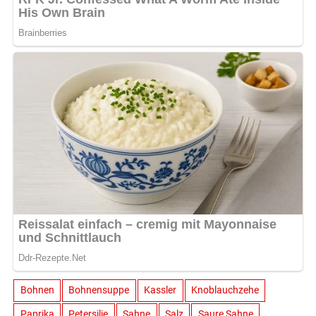
Bohnen
Bohnensuppe
Kassler
Knoblauchzehe
Paprika
Petersilie
Sahne
Salz
Saure Sahne