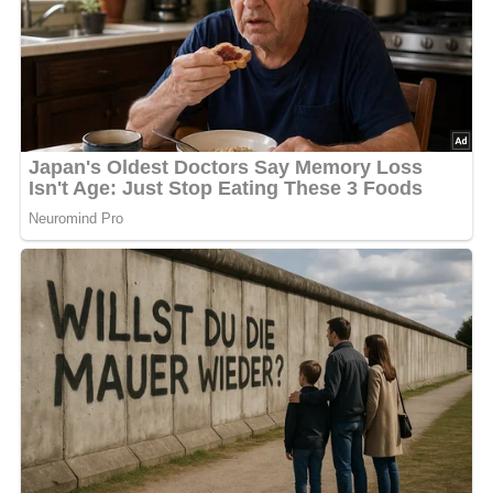
Zubereitung
Die Bohnen einweichen, danach mit Kaßlerkamm zum
Kochen ansetzen, leicht salzen, Suppengrün waschen und
in dünne Scheiben schneiden.
Die Schinkenwurst in Scheiben schneiden und
dazugeben.
Wenn die Bohnen fast gar sind, eine helle Schwitze
bereiten.
In die Schwitze feingeschnittene Zwiebeln, die geriebene
Knoblauchzehe und etwas Rosenpaprika geben.
Danach die Schwitze auf die Bohnen gießen, mit Pfeffer
abschmecken und garkochen.