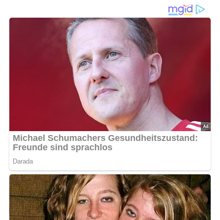
Zutaten
400 g Kürbis, Salz, 50 g Mehl, 2 Eier, Bratfett, 350 g
Kalbfleisch, 2 Zwiebeln, 60 g Margarine, Pfeffer.
Lob, Kritik, Fragen oder Anregungen zum Rezept?
Dann hinterlasse doch bitte einen Kommentar am
Ende dieser Seite & auch eine Bewertung!
Zubereitung
Den Kürbis schälen, zerschneiden, das innere Mark und
die Kerne entfernen und den Kürbis in Scheiben
schneiden.
Die Scheiben salzen, in Mehl und Eiern wenden und in
heißem Fett auf beiden Seiten braten.