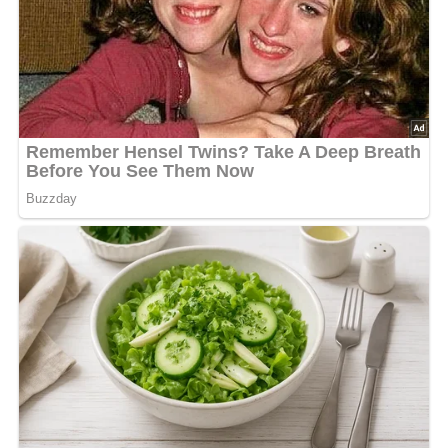
Das Fleisch in kleinere Stücke schneiden, zusammen
mit glasiger Zwiebel in Margarine und wenig Wasser
garen.
Dann würzen, in eine mit Fett ausgestrichene Pfanne
eine Schicht der gebratenen Kürbisscheiben legen,
darauf das gare Fleisch und obenauf wieder
Kürbisscheiben.
In der Röhre überbacken.
[Nach: Tschechische Küche » Verlag PRACE, Praha, Verlag für die Frau, Leipzig, 1987]
5/5
(2 Bewertung)