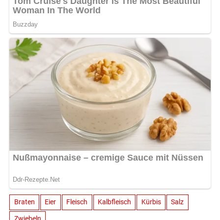
Braten
Eier
Fleisch
Kalbfleisch
Kürbis
Salz
Zwiebeln