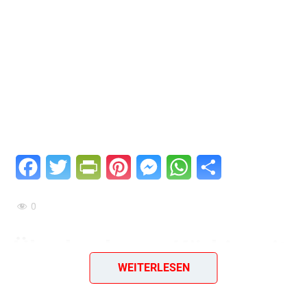
Facebook
Twitter
PrintFriendly
Pinterest
Messenger
WhatsApp
Teilen
0
Überbackener Kürbis mit
WEITERLESEN
Fleisch