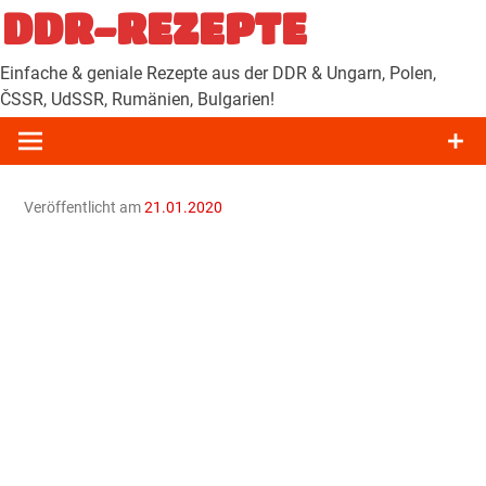
Zum
DDR-REZEPTE
Inhalt
springen
Einfache & geniale Rezepte aus der DDR & Ungarn, Polen,
ČSSR, UdSSR, Rumänien, Bulgarien!
Veröffentlicht am
21.01.2020