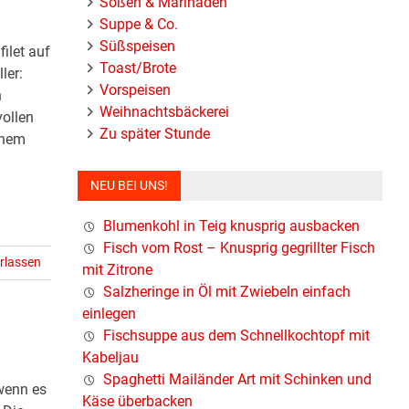
Soßen & Marinaden
Suppe & Co.
Süßspeisen
ilet auf
Toast/Brote
ler:
Vorspeisen
n
Weihnachtsbäckerei
vollen
Zu später Stunde
inem
NEU BEI UNS!
Blumenkohl in Teig knusprig ausbacken
Fisch vom Rost – Knusprig gegrillter Fisch
rlassen
mit Zitrone
Salzheringe in Öl mit Zwiebeln einfach
einlegen
Fischsuppe aus dem Schnellkochtopf mit
Kabeljau
Spaghetti Mailänder Art mit Schinken und
 wenn es
Käse überbacken