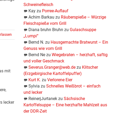
Schweinefleisch
Kay
zu
Porree-Auflauf
Achim Barkau
zu
Räuberspieße – Würzige
Fleischspieße vom Grill
Diana bruhn Bruhn
zu
Gulaschsuppe
rlassen
„Lumpi“
Bernd N.
zu
Hausgemachte Bratwurst – Ein
Genuss wie vom Grill
Bernd Ne
zu
Wiegebraten – herzhaft, saftig
und voller Geschmack
Severus.Granger@web.de
zu
Klitscher
as mit
(Erzgebirgische Kartoffelpuffer)
Kurt K.
zu
Verlorene Eier
Sylvia
zu
Schnelles Weißbrot – einfach
ere,
und lecker
ReinerjJurtanek
zu
Sächsische
s lecker
Kartoffelsuppe – Eine herzhafte Mahlzeit aus
der DDR-Zeit