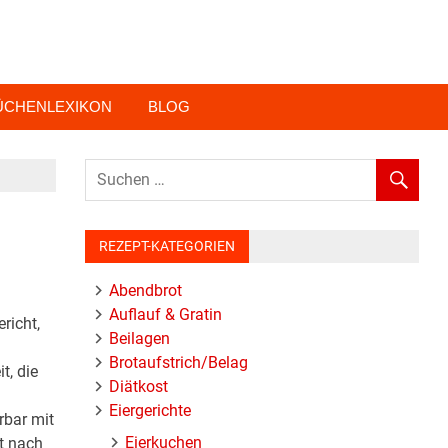
ÜCHENLEXIKON
BLOG
REZEPT-KATEGORIEN
Abendbrot
Auflauf & Gratin
richt,
Beilagen
Brotaufstrich/Belag
t, die
Diätkost
Eiergerichte
rbar mit
Eierkuchen
kt nach