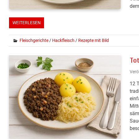
dem
WEITERLESEN
Fleischgerichte
/
Hackfleisch
/
Rezepte mit Bild
To
Verö
12 T
trad
einf
Mitt
sämi
Saue
beso