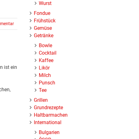
Wurst
Fondue
Frühstück
mmentar
Gemüse
Getränke
Bowle
Cocktail
Kaffee
 ist ein
Likör
Milch
Punsch
chen,
Tee
Grillen
Grundrezepte
Haltbarmachen
International
Bulgarien