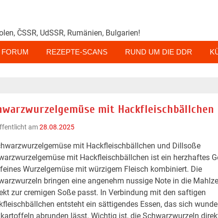
olen, ČSSR, UdSSR, Rumänien, Bulgarien!
FORUM
REZEPTE-SCANS
RUND UM DIE DDR
K
hwarzwurzelgemüse mit Hackfleischbällchen
ffentlicht am
28.08.2025
chwarzwurzelgemüse mit Hackfleischbällchen und Dillsoße
arzwurzelgemüse mit Hackfleischbällchen ist ein herzhaftes Ge
feines Wurzelgemüse mit würzigem Fleisch kombiniert. Die
arzwurzeln bringen eine angenehm nussige Note in die Mahlzei
ekt zur cremigen Soße passt. In Verbindung mit den saftigen
fleischbällchen entsteht ein sättigendes Essen, das sich wunde
kartoffeln abrunden lässt. Wichtig ist, die Schwarzwurzeln dire