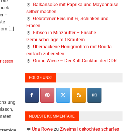
 Die
Balkansoße mit Paprika und Mayonnaise
peck
selber machen
er –
Gebratener Reis mit Ei, Schinken und
ste
Erbsen
vom […]
Erbsen in Minzbutter – Frische
Gemüsebeilage mit Kräutern
Überbackene Honigmöhren mit Gouda
einfach zubereiten
Grüne Wiese – Der Kult-Cocktail der DDR
rlassen
FOLGE UNS!
chslung
ulasch,
omaten
NEUESTE KOMMENTARE
Una Rowe
zu
Zweimal gekochtes scharfes
 cremige