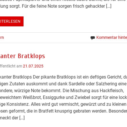
ung sorgt. Für die feine Note sorgen frisch gehackter […]
ITERLESEN
rn
Kommentar hinte
kanter Bratklops
ffentlicht am
21.07.2025
kanter Bratklops Der pikante Bratklops ist ein deftiges Gericht, d
gen Zutaten auskommt und dank Sardelle oder Salzhering eine
ndere, würzige Note bekommt. Die Mischung aus Hackfleisch,
eweichtem Weißbrot, Essiggurke und Zwiebel sorgt für eine lock
ige Konsistenz. Alles wird gut vermischt, gewürzt und zu kleinen
sen geformt, die in Bratfett knusprig gebraten werden. Besonder
eckt der […]