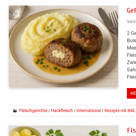
Ge
Verö
2 Ge
Bule
Meer
Flei
Zwie
Sahn
Flei
WE
Fleischgerichte
/
Hackfleisch
/
International
/
Rezepte mit Bild
Fis