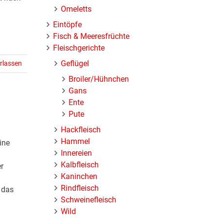
Omeletts
Eintöpfe
Fisch & Meeresfrüchte
Fleischgerichte
Geflügel
rlassen
Broiler/Hühnchen
Gans
Ente
Pute
Hackfleisch
Hammel
ine
Innereien
Kalbfleisch
r
Kaninchen
Rindfleisch
, das
Schweinefleisch
Wild