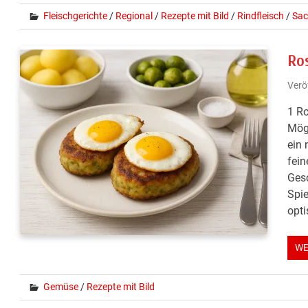
Fleischgerichte
/
Regional
/
Rezepte mit Bild
/
Rindfleisch
/
Sac
Ro
Verö
1 Ro
Mögl
ein 
fei
Ges
Spie
opti
WE
Gemüse
/
Rezepte mit Bild