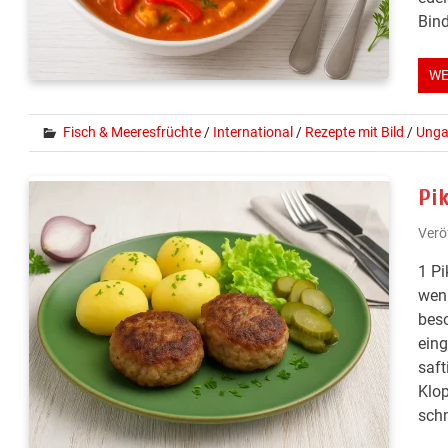
Bind
WE
Fisch & Meeresfrüchte
/
International
/
Rezepte mit Bild
/
Unga
Pi
Verö
1 Pi
weni
beso
eing
saft
Klop
schm