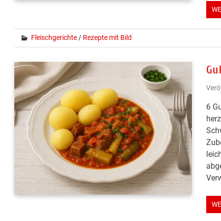
WE
Fleischgerichte
/
Rezepte mit Bild
Gu
Verö
6 Gu
herz
Schw
Zube
leic
abge
Verw
WE