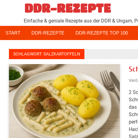
Zum
DDR-REZEPTE
Inhalt
springen
Einfache & geniale Rezepte aus der DDR & Ungarn, P
START
DDR-REZEPTE
DDR-REZEPTE TOP 100
SCHLAGWORT:
SALZKARTOFFELN
Sc
Verö
2 S
Schw
das 
Schw
perf
Hack
Salz