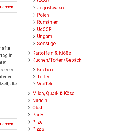
ČSSR
rlassen
Jugoslawien
Polen
Rumänien
UdSSR
Ungarn
Sonstige
hafte
Kartoffeln & Klöße
tag in
Kuchen/Torten/Gebäck
aus
Kuchen
wogenen
Torten
atenen
Waffeln
zeit, die
Milch, Quark & Käse
Nudeln
Obst
Party
Pilze
rlassen
Pizza