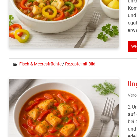
unko
Kom
und 
egal
erwa
WE
Fisch & Meeresfrüchte
/
Rezepte mit Bild
Un
Verö
2 Un
auf 
bei 
und 
edel