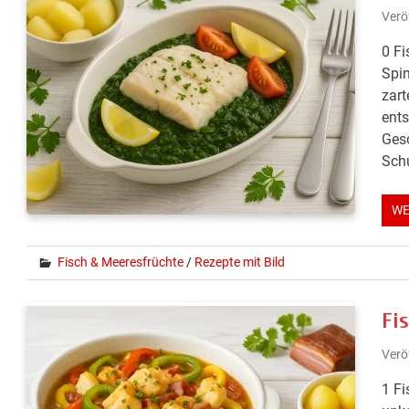
Verö
0 Fi
Spin
zart
ents
Gesc
Schu
WE
Fisch & Meeresfrüchte
/
Rezepte mit Bild
Fi
Verö
1 Fi