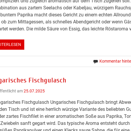
mpliziert und zugleich aromatisch auf dem Tisch zugehen soll.
bination aus zartem Seelachs oder Kabeljau, würzigem Rauchs
buntem Paprika macht dieses Gericht zu einem echten Allround
 ob zum Mittagessen, als schnelles Abendgericht oder wenn Gä
rtet werden. Die milde Säure von Essig, das leichte Röstaroma 
ITERLESEN
Kommentar hinte
garisches Fischgulasch
ffentlicht am
25.07.2025
garisches Fischgulasch Ungarisches Fischgulasch bringt Abwe
den Tisch und ist eine herrlich würzige Variante des beliebten G
der zartes Fischfilet in einer aromatischen Soße aus Paprika, T
Zwiebeln sanft gegart wird. Das typische Aroma entsteht durch
süßes Paprikapulver und einen Klecks saure Sahne, die für eine