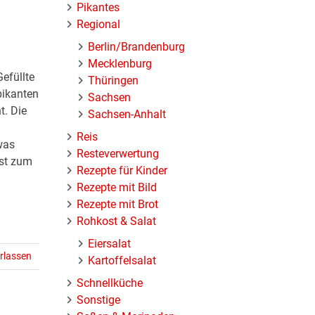
Pikantes
Regional
Berlin/Brandenburg
Mecklenburg
Gefüllte
Thüringen
pikanten
Sachsen
t. Die
Sachsen-Anhalt
Reis
was
Resteverwertung
ast zum
Rezepte für Kinder
Rezepte mit Bild
Rezepte mit Brot
Rohkost & Salat
Eiersalat
rlassen
Kartoffelsalat
Schnellküche
Sonstige