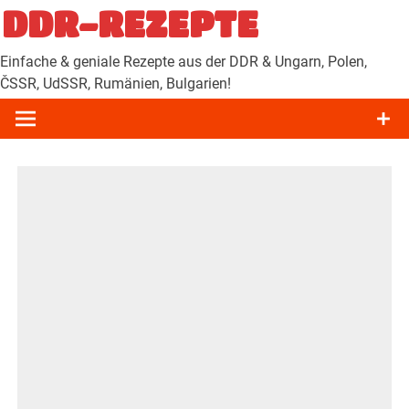
Zum
DDR-REZEPTE
Inhalt
springen
Einfache & geniale Rezepte aus der DDR & Ungarn, Polen,
ČSSR, UdSSR, Rumänien, Bulgarien!