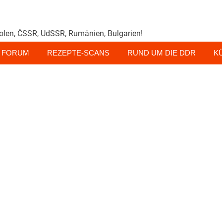
olen, ČSSR, UdSSR, Rumänien, Bulgarien!
FORUM
REZEPTE-SCANS
RUND UM DIE DDR
K