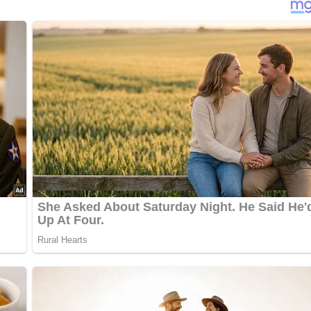
nterlasse doch bitte einen Kommentar am Ende dieser Seite & a
h Belieben auch süßen. In vier Gläser verteilen und mit Mineral
ch alles über die DDR?
Teste dein Wissen jetzt!
bewerten