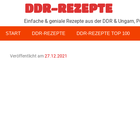
Zum
DDR-REZEPTE
Inhalt
springen
Einfache & geniale Rezepte aus der DDR & Ungarn, P
START
DDR-REZEPTE
DDR-REZEPTE TOP 100
Veröffentlicht am
27.12.2021