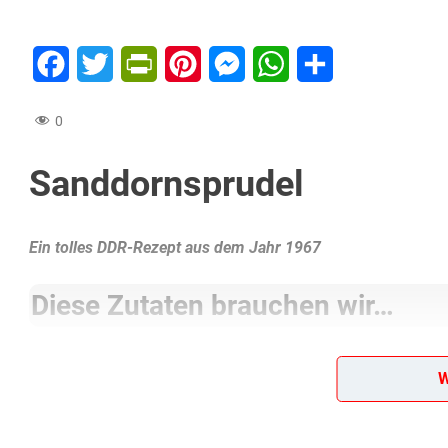
Facebook
Twitter
PrintFriendly
Pinterest
Messenger
WhatsApp
Teilen
0
Sanddornsprudel
Ein tolles DDR-Rezept aus dem Jahr 1967
Diese Zutaten brauchen wir…
8 Eßlöffel Sanddornsaft
W
2 Gläser Joghurt
1 Ei
Mineralwasser