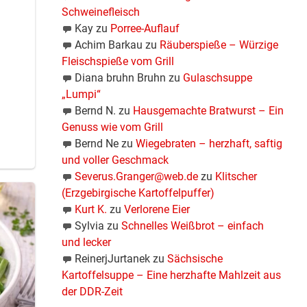
Schweinefleisch
Kay
zu
Porree-Auflauf
Achim Barkau
zu
Räuberspieße – Würzige
Fleischspieße vom Grill
Diana bruhn Bruhn
zu
Gulaschsuppe
„Lumpi“
Bernd N.
zu
Hausgemachte Bratwurst – Ein
Genuss wie vom Grill
Bernd Ne
zu
Wiegebraten – herzhaft, saftig
und voller Geschmack
Severus.Granger@web.de
zu
Klitscher
(Erzgebirgische Kartoffelpuffer)
Kurt K.
zu
Verlorene Eier
Sylvia
zu
Schnelles Weißbrot – einfach
und lecker
ReinerjJurtanek
zu
Sächsische
Kartoffelsuppe – Eine herzhafte Mahlzeit aus
der DDR-Zeit