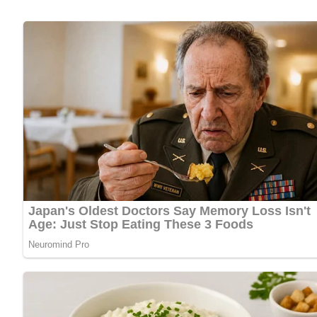
Lob, Kritik, Fragen oder Anregungen zum Rezept? Dann hi
eine Bewertung!
Und so wird es gemacht…
Sanddornsaft, Joghurt und Ei recht gut verschlagen und nac
auffüllen.
Nach: Frühstück und Abendbrot, Verlag für die Frau Leipzig, DDR, 1967
Kennst du schon unser tolles DDR-Quiz?
Was weißt du no
Jetzt Sterne vergeben – Rezept 