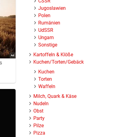
ČSSR
Jugoslawien
Polen
Rumänien
UdSSR
Ungarn
Sonstige
Kartoffeln & Klöße
Kuchen/Torten/Gebäck
Kuchen
Torten
Waffeln
Milch, Quark & Käse
Nudeln
Obst
Party
Pilze
Pizza