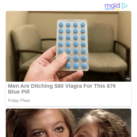
Ein einfaches & geniales DDR-Rezept aus dem Jahr 1987
Diese Zutaten brauchen wir…
500 g Schweinebauch
900 g gelbe Kohlrüben
2 Zwiebeln
500 g Kartoffeln
Salz
Pfeffer
1/2 Teelöffel Kümmel
1 Eßlöffel Mehl
20 g Schmalz
Lob, Kritik, Fragen oder Anregungen zum Rezept?
Dann hinterlasse doch bitte einen Kommentar am
Ende dieser Seite & auch eine Bewertung!