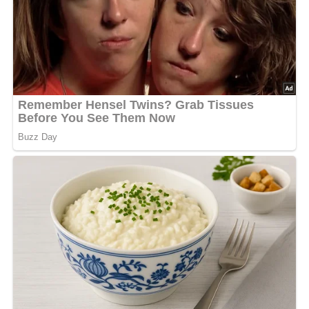
Und so wird es gemacht…
Den gewürfelten Schweinebauch mit den Zwiebeln 20
Minuten in etwas Wasser kochen lassen, dann die
kleingeschnittenen Kohlrüben dazugeben. Von Zeit zu Zeit
mit Wasser auffüllen. In der letzten Viertelstunde die
gewürfelten Kartoffeln zugeben und alles zusammen
garen. Mit Salz, Pfeffer und Kümmel abschmecken. Aus
Mehl und Schmalz eine Schwitze bereiten, die Kohlrüben
damit binden.
Nach: Det schmeckt nach mehr, Der Kinderbuchverlag Berlin, DDR, 1987
Kennst du schon unser tolles DDR-Quiz?
Was weißt du
noch alles über die DDR?
Teste dein Wissen jetzt!