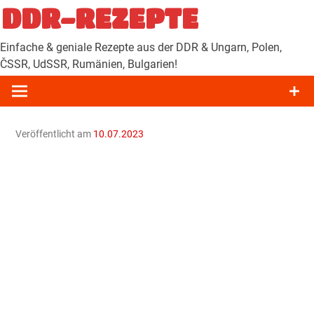
Zum
DDR-REZEPTE
Inhalt
springen
Einfache & geniale Rezepte aus der DDR & Ungarn, Polen,
ČSSR, UdSSR, Rumänien, Bulgarien!
Veröffentlicht am
10.07.2023