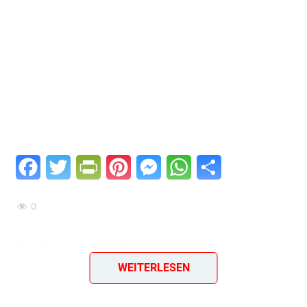
Facebook
Twitter
PrintFriendly
Pinterest
Messenger
WhatsApp
Teilen
0
Schweinebauch mit
WEITERLESEN
Kohlrüben