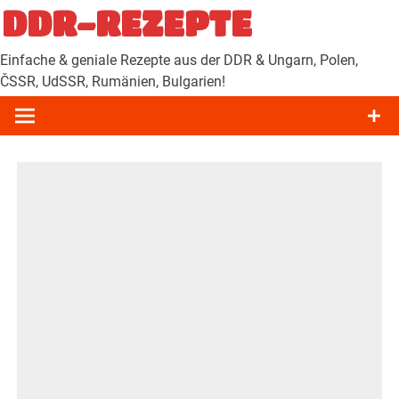
Zum
DDR-REZEPTE
Inhalt
springen
Einfache & geniale Rezepte aus der DDR & Ungarn, Polen,
ČSSR, UdSSR, Rumänien, Bulgarien!