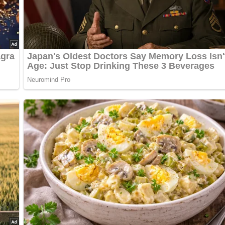
tersilie und Champignons)
heibe gekochtem Schinken belegen.
 darüberklappen.
verschlagenes Ei ziehen und mit Semmelbröseln panieren.