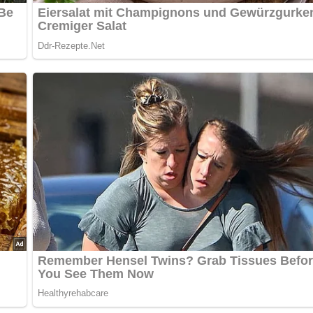
 braten.
ch alles über die DDR?
Teste dein Wissen jetzt!
ken