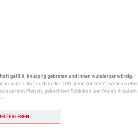
aft gefüllt, knusprig gebraten und innen wunderbar würzig.
che, wurde aber auch in der DDR gerne zubereitet, wenn es etw
aus zartem Fleisch, gekochtem Schinken und feinen Kräutern
st.
Zwiebeln, Petersilie, Pilze
– und schon kann man aus wenige
EITERLESEN
doppelt geklappten Schnitzel werden klassisch
paniert und gold