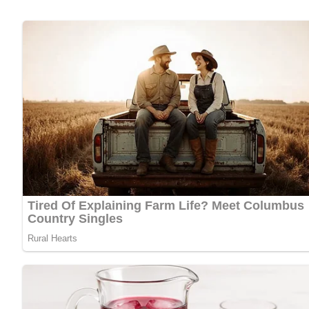
Dazu passen Bratkartoffeln, Kartoffelsalat oder einfach ei
Ein Gericht, das sich gut vorbereiten lässt – und beim Ess