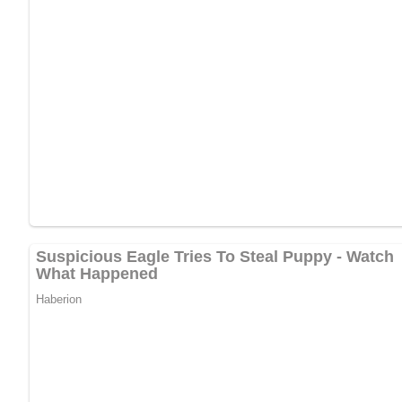
Nach: Kochkunst: Lukullisches von A bis Z.- 3. Aufl., Verlag für die Frau, 1986, Leipzig, DDR
Jetzt Sterne vergeben – Rezept 
4.8/5
(14 Bewertung)