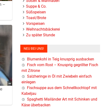
Soßen & Marinaden
Suppe & Co.
Süßspeisen
Toast/Brote
Vorspeisen
Weihnachtsbäckerei
Zu später Stunde
NEU BEI UNS!
Blumenkohl in Teig knusprig ausbacken
Fisch vom Rost – Knusprig gegrillter Fisch
mit Zitrone
Salzheringe in Öl mit Zwiebeln einfach
einlegen
Fischsuppe aus dem Schnellkochtopf mit
Kabeljau
Spaghetti Mailänder Art mit Schinken und
Käse überbacken