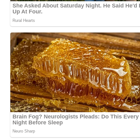
In reichlich heißem Fett auf beiden Seiten je 4 bis 6 Minuten
Kennst du schon unser tolles DDR-Quiz?
Was weißt du no
Dieses Rezept bei Pinterest mer