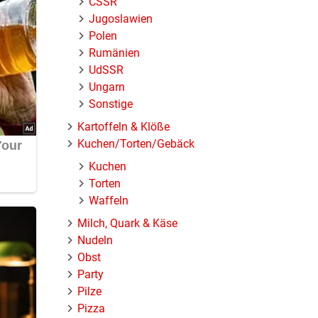
ČSSR
Jugoslawien
Polen
Rumänien
UdSSR
Ungarn
Sonstige
Kartoffeln & Klöße
Kuchen/Torten/Gebäck
Kuchen
Torten
Waffeln
Milch, Quark & Käse
Nudeln
Obst
Party
Pilze
Pizza