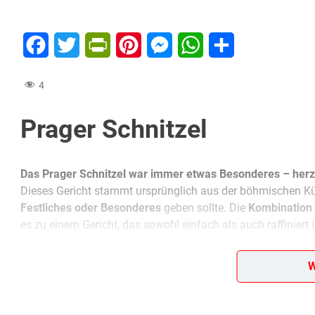
Facebook
Twitter
PrintFriendly
Pinterest
Messenger
WhatsApp
Teilen
4
Prager Schnitzel
Das Prager Schnitzel war immer etwas Besonderes – herzh
Dieses Gericht stammt ursprünglich aus der böhmischen Kü
Festliches oder Besonderes
geben sollte. Die
Kombination 
es zu einem Gericht, das sowohl einfach als auch raffiniert i
Man braucht nicht viel:
Ein paar Schnitzel, etwas Schinken, 
W
Zutaten eine
füllende Mahlzeit
auf den Tisch bringen. Die 
gebraten
– außen knusprig, innen saftig.