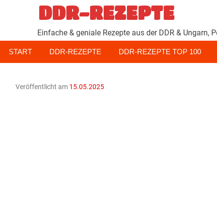
Zum
DDR-REZEPTE
Inhalt
springen
Einfache & geniale Rezepte aus der DDR & Ungarn, P
START
DDR-REZEPTE
DDR-REZEPTE TOP 100
Veröffentlicht am
15.05.2025