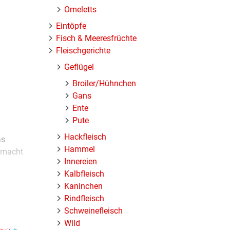
Omeletts
Eintöpfe
Fisch & Meeresfrüchte
Fleischgerichte
Geflügel
Broiler/Hühnchen
Gans
Ente
Pute
Hackfleisch
as
Hammel
macht
Innereien
Kalbfleisch
Kaninchen
n
Rindfleisch
braun
Schweinefleisch
Wild