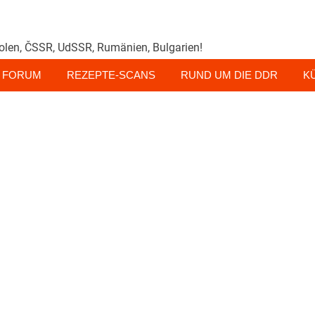
olen, ČSSR, UdSSR, Rumänien, Bulgarien!
FORUM
REZEPTE-SCANS
RUND UM DIE DDR
K