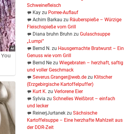
Schweinefleisch
Kay
zu
Porree-Auflauf
Achim Barkau
zu
Räuberspieße – Würzige
Fleischspieße vom Grill
Diana bruhn Bruhn
zu
Gulaschsuppe
„Lumpi“
Bernd N.
zu
Hausgemachte Bratwurst – Ein
Genuss wie vom Grill
Bernd Ne
zu
Wiegebraten – herzhaft, saftig
und voller Geschmack
Severus.Granger@web.de
zu
Klitscher
(Erzgebirgische Kartoffelpuffer)
Kurt K.
zu
Verlorene Eier
Sylvia
zu
Schnelles Weißbrot – einfach
und lecker
ReinerjJurtanek
zu
Sächsische
Kartoffelsuppe – Eine herzhafte Mahlzeit aus
der DDR-Zeit