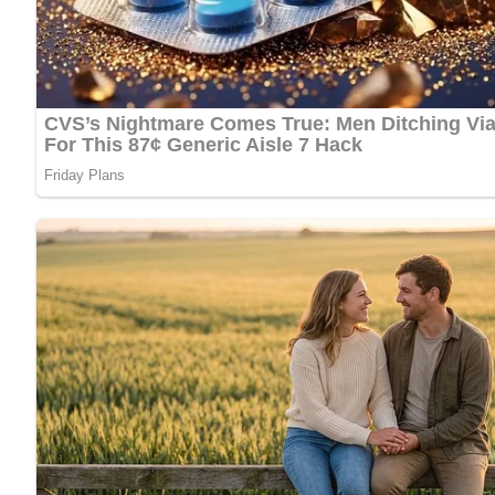
Zutaten
4 dünne Kalbs- oder Schweineschnitzel
2 Scheiben gekochter Schinken
4 Eßlöffel gehackte Fines herbes (geröstete Zwiebel, Pe
2 Eier
Mehl
Semmelbrösel
Fett zum Braten
Zubereitung
Die Schnitzel klopfen, salzen und zur Hälfte mit je 1/2 Sc
Fines herbes daraufstreuen und die andere Schnitzelhälfte
Den Rand verklopfen, die Schnitzel in Mehl wenden, durch 