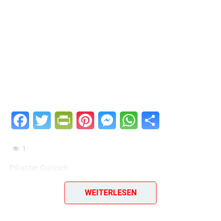
Facebook
Twitter
PrintFriendly
Pinterest
Messenger
WhatsApp
Teilen
1
Pikanter Gulasch
20 g Margarine
WEITERLESEN
6 Zwiebeln
60 g Tomatenmark