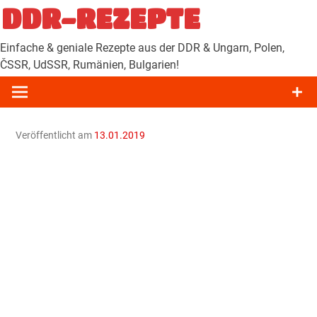
Zum
DDR-REZEPTE
Inhalt
springen
Einfache & geniale Rezepte aus der DDR & Ungarn, Polen,
ČSSR, UdSSR, Rumänien, Bulgarien!
Veröffentlicht am
13.01.2019