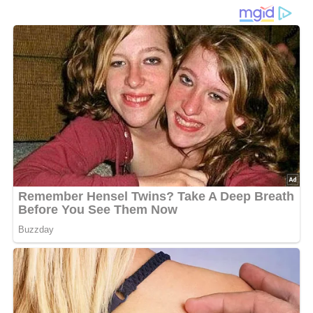
2 Dosen Schmalzfleisch (800 g)
Kümmel
Zitronenschale
Salz
Die Margarine erhitzen, darin die geschnittenen Zwiebeln
goldgelb anschwitzen. Tomatenmark und in Würfel
geschnittenes Schmalzfleisch hinzufügen und mit
Kümmel, Zitronenschale und Salz würzen. Mit etwas
Wasser auffüllen. Nur kurz aufkochen lassen.
Nach: Kochen im Freien – Verlag für die Frau Leipzig/Berlin DDR
5/5
(2 Bewertung)