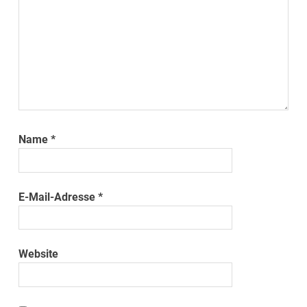
Name
*
E-Mail-Adresse
*
Website