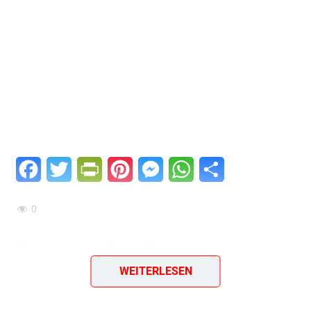
Facebook
Twitter
PrintFriendly
Pinterest
Messenger
WhatsApp
Teilen
0
Orangenkuchen
WEITERLESEN
Ein tolles Rezept aus der ehemaligen DDR aus dem Jahr