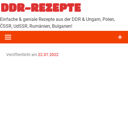
Zum
DDR-REZEPTE
Inhalt
springen
Einfache & geniale Rezepte aus der DDR & Ungarn, Polen,
ČSSR, UdSSR, Rumänien, Bulgarien!
Veröffentlicht am
22.07.2022