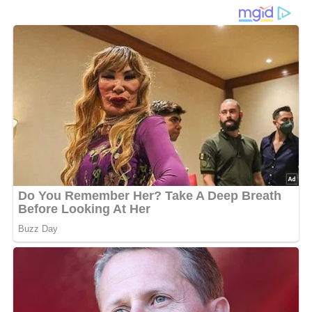
1987
Diese Zutaten brauchen wir…
Für den Teig:
200 g Margarine
180 g Zucker
3 Eier
300 g Mehl
1/2 Päckchen Backpulver
Saft von 2 Orangen
2 Eßlöffel abgeriebene Orangenschale von gut
gesäuberten Orangen
2 Eßlöffel Weinbrand
Für den Guß: