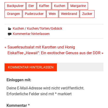
Backpulver
Eier
Kaffee
Kuchen
Margarine
Orangen
Puderzucker
Wein
Weinbrand
Zucker
Kuchen
/
Kuchen/Torten/Gebäck
Kommentar hinterlassen
Beitragsnavigation
« Sauerkrautsalat mit Karotten und Honig
Eiskaffee „Hawaii“: Ein exotischer Genuss aus der DDR »
KOMMENTAR HINTERLASSEN
Einloggen mit:
Deine E-Mail-Adresse wird nicht veröffentlicht.
Erforderliche Felder sind mit
*
markiert
Kommentar
*