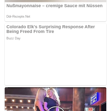
Eiweiß und etwas Orangensaft eine Glasur rühren und den
Kuchen damit überziehen. Noch bevor die Glasur erstarrt,
die feinen Orangenschalenstreifchen einer gründlich unter
heißem Wasser abgebürsteten Orange darüberstreuen.
Nach: Vom Nachmittagskaffee zum Fünf-Uhr-Tee, Verlag für die Frau, Leipzig, DDR,
1987
Kennst du schon unser tolles DDR-Quiz?
Was weißt du
noch alles über die DDR?
Teste dein Wissen jetzt!
Jetzt Sterne vergeben – Rezept
bewerten
5/5
(5 Bewertung)