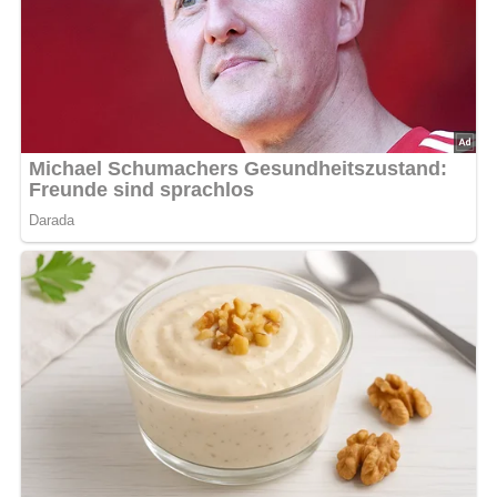
200 g Puderzucker
1 Eiweiß
etwas Orangensaft
2 Eßlöffel in feine Streifchen geschnittene
Orangenschale
Lob, Kritik, Fragen oder Anregungen zum Rezept?
Dann hinterlasse doch bitte einen Kommentar am
Ende dieser Seite & auch eine Bewertung!
Und so wird es gemacht…
Margarine, Zucker und Eier schaumig rühren. Gesiebtes
Mehl und Backpulver abwechselnd mit dem Orangensaft
zugeben. Orangenschale und Weinbrand ebenfalls
unterrühren. Den Teig in eine gefettete Kasten- oder
Springform geben und bei 200 °C etwa 50 Minuten
backen. Den Kuchen abkühlen lassen. Aus Puderzucker,