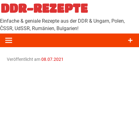
Zum
DDR-REZEPTE
Inhalt
springen
Einfache & geniale Rezepte aus der DDR & Ungarn, Polen,
ČSSR, UdSSR, Rumänien, Bulgarien!
Veröffentlicht am
08.07.2021