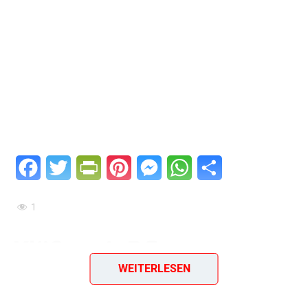
Facebook
Twitter
PrintFriendly
Pinterest
Messenger
WhatsApp
Teilen
1
Klöße mit Pflaumen
WEITERLESEN
Ein DDR-Rezept aus dem Jahr 1986