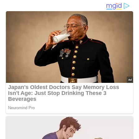
Dieses Rezept ist für 4 Personen
Diese Zutaten brauchen wir…
10 gekochte Kartoffeln
1 Ei
40 g Schweinefett
Salz
Muskat
175 g Mehl
400 g Pflaumen
Würfelzucker
Butter
Zimtzucker
Lob, Kritik, Fragen oder Anregungen zum Rezept?
Dann hinterlasse doch bitte einen Kommentar am