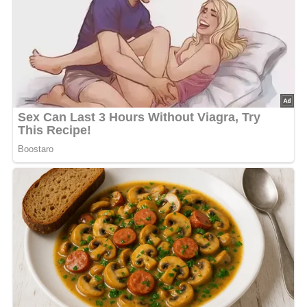
Ende dieser Seite & auch eine Bewertung!
Und so wird es gemacht…
Die geriebenen Kartoffeln mit Ei, Fett und Gewürzen
verarbeiten. Soviel Mehl unterkneten, bis ein
ausrollfähiger Teig entsteht. Teig nicht zu dünn ausrollen.
Rechtecke schneiden und jeweils 3 mit Würfelzucker
gefüllte Pflaumen damit einhüllen. Den Teigrand
festdrücken und die Klöße in leise siedendem Salzwasser
garen. Herausnehmen, abtropfen lassen und mit
gebräunter Butter und Zimtzucker auftragen.
Nach: Kartoffeln, Verlag MIR Moskau, Verlag für die Frau, Leipzig, DDR
Kennst du schon unser tolles DDR-Quiz?
Was weißt du
noch alles über die DDR?
Teste dein Wissen jetzt!