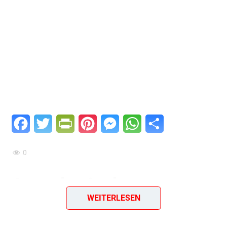
Facebook
Twitter
PrintFriendly
Pinterest
Messenger
WhatsApp
Teilen
0
Jugoslawisches
WEITERLESEN
Grillhähnchen