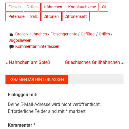
Fleisch
Grillen
Hähnchen
Knoblauchzehe
Öl
Petersilie
Salz
Zitronen
Zitronensaft
Broiler/Hühnchen
/
Fleischgerichte
/
Geflügel
/
Grillen
/
Jugoslawien
Kommentar hinterlassen
Beitragsnavigation
« Hähnchen am Spieß
Griechisches Grillhähnchen »
KOMMENTAR HINTERLASSEN
Einloggen mit:
Deine E-Mail-Adresse wird nicht veröffentlicht.
Erforderliche Felder sind mit
*
markiert
Kommentar
*