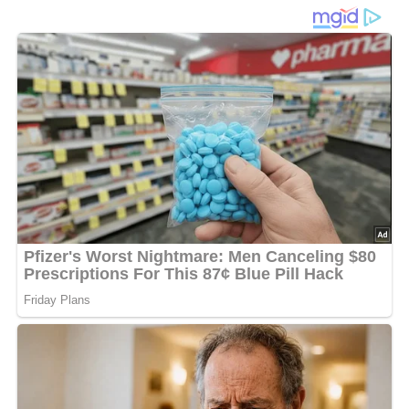
Zutaten
1 Hähnchen
1/2 Tasse Öl
1 Eßlöffel gewiegte Petersilie
Salz
Pfeffer
1 bis 2 Knoblauchzehen
1 Zwiebel
1 Eßlöffel Zitronensaft
Zubereitung
Das vorbereitete Hähnchen in Portionsstücke teilen und
mit einer Gabel mehrfach einstechen.
Aus Öl, Petersilie, Salz, Pfeffer, geriebener Knoblauchzehe,
feingehackter Zwiebel und Zitronensaft eine Marinade