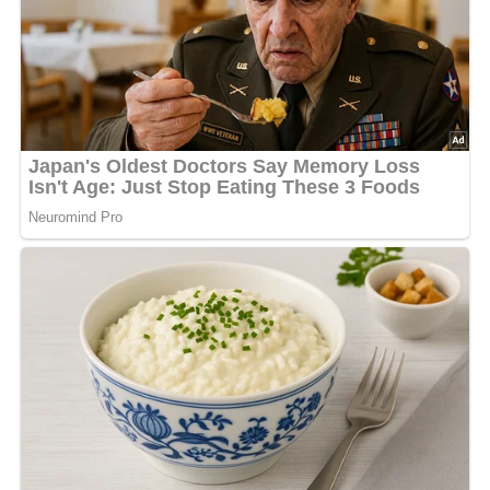
bereiten.
Das Fleisch 3 bis 4 Stunden einlegen, ab und zu wenden.
Gut abtropfen lassen und auf jeder Seite etwa 15 Minuten
grillen, dabei öfter mit dem würzigen Öl bepinseln.
[Nach: Von Grill und Rechaud © Verlag für die Frau, Leipzig-Berlin, DDR]
Abonniere jetzt unseren Newsletter!
Kein Spam, kein Bullshit, keine Weitergabe deiner Mailadresse an Dritte!
Jetzt Sterne vergeben – Rezept
bewerten