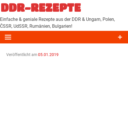
Zum
DDR-REZEPTE
Inhalt
springen
Einfache & geniale Rezepte aus der DDR & Ungarn, Polen,
ČSSR, UdSSR, Rumänien, Bulgarien!
Veröffentlicht am
05.01.2019