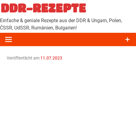
Zum
DDR-REZEPTE
Inhalt
springen
Einfache & geniale Rezepte aus der DDR & Ungarn, Polen,
ČSSR, UdSSR, Rumänien, Bulgarien!
Veröffentlicht am
11.07.2023