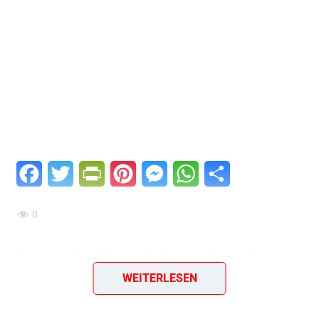
Facebook
Twitter
PrintFriendly
Pinterest
Messenger
WhatsApp
Teilen
0
Gepökelte Gänsekeule
WEITERLESEN
mit Teltower Rübchen