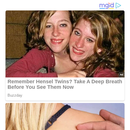
Ein einfaches & geniales DDR-Rezept aus dem Jahr 1987
Diese Zutaten brauchen wir…
2 große Gänsekeulen
1 Zwiebel
3 Pimentkörner
2 Lorbeerblätter
50 g Salz
2 Teelöffel Pökelsalz
1 Teelöffel Zucker
Lob, Kritik, Fragen oder Anregungen zum Rezept?
Dann hinterlasse doch bitte einen Kommentar am
Ende dieser Seite & auch eine Bewertung!