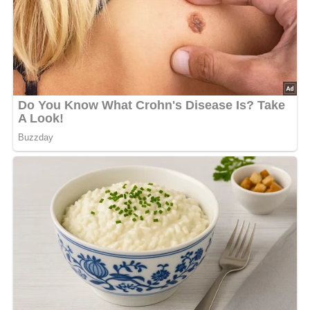
Und so wird es gemacht…
Salz, Pökelsalz und Zucker in 1 1/2 Liter Wasser
aufkochen und erkalten lassen. Die geschälte Zwiebel und
Gewürze dazugeben und über die Gänsekeulen gießen.
Drei Tage kühl stellen. Dann die gepökelte Gänsekeule
zugedeckt eine Stunde kochen, Keulen herausnehmen,
zerteilen und mit
Teltower Rübchen
und Salzkartoffeln
servieren.
Nach: Det schmeckt nach mehr, Der Kinderbuchverlag Berlin, DDR, 1987
Abonniere jetzt unseren Newsletter!
Kein Spam, kein Bullshit, keine Weitergabe deiner Mailadresse an Dritte!