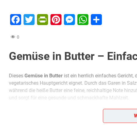
Facebook
Twitter
PrintFriendly
Pinterest
Messenger
WhatsApp
Teilen
0
Gemüse in Butter – Einfac
Dieses
Gemüse in Butter
ist ein herrlich einfaches Gericht,
vegetarisches Hauptgericht eignet. Durch das Garen in Sal
während die heiße Butter eine feine, reichhaltige Note hi
und sorgt für eine gesunde und schmackhafte Mahlzeit.
Mit nur wenigen Zutaten und minimalem Aufwand zauberst du
W
Brokkoli, Karotten, Blumenkohl oder eine Mischung aus deine
anpassen. Perfekt für alle, die eine gesunde und köstliche