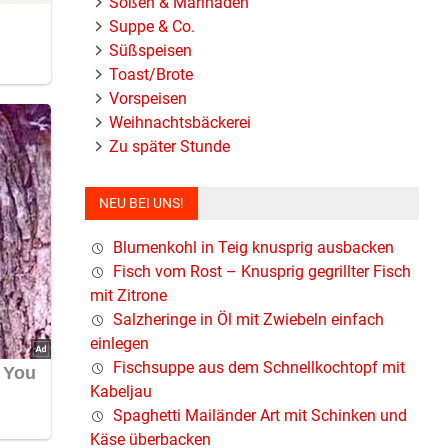
Soßen & Marinaden
Suppe & Co.
Süßspeisen
Toast/Brote
Vorspeisen
Weihnachtsbäckerei
Zu später Stunde
zu
NEU BEI UNS!
Blumenkohl in Teig knusprig ausbacken
Fisch vom Rost – Knusprig gegrillter Fisch
mit Zitrone
Salzheringe in Öl mit Zwiebeln einfach
einlegen
Fischsuppe aus dem Schnellkochtopf mit
Kabeljau
Spaghetti Mailänder Art mit Schinken und
Käse überbacken