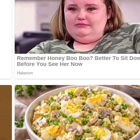
ert und durch eine leichte Alternative wie Olivenöl ergänzt werd
d zuckerarme Mahlzeit.
räuter wie Petersilie oder Dill über das fertige Gemüse streuen. 
et das Gericht geschmacklich ab.