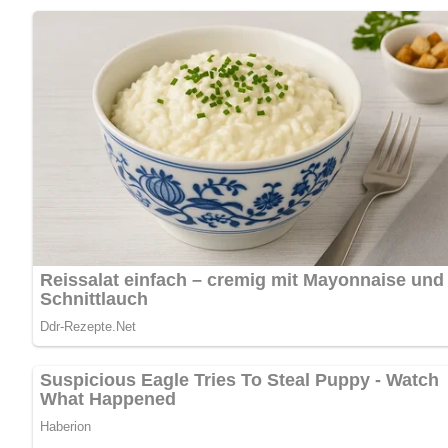
Sehr einfach – Dieses Rezept erfordert nur wenige Schritte 
Benötigte Küchenutensilien
Kochtopf: zum Garen des Gemüses
Sieb: zum Abtropfen des Gemüses
Pfanne oder Topf: zum Zerlassen der Butter
Aufbewahrung & Haltbarkeit
Das Gemüse in Butter schmeckt am besten frisch zubereitet
Pfanne oder Mikrowelle vorsichtig erwärmt werden.
Nährwerte pro Portion
Kalorien: 150 kcal