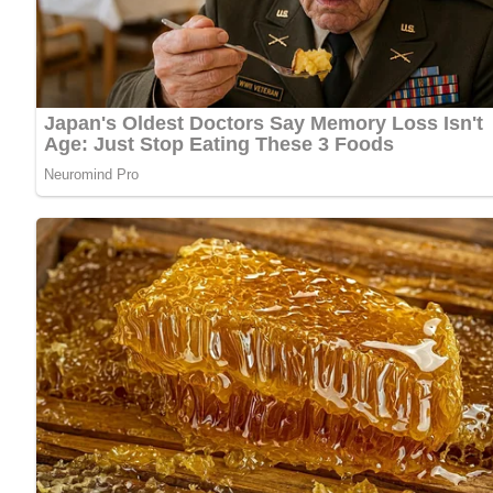
Anzahl der Portionen
Dieses Rezept ist für 4 Personen gedacht. Die Zutatenmen
Zutaten
1 kg Gemüse nach Wahl (z. B. Brokkoli, Karotten, Blumen
Salz
50 bis 75 g Butter
Kennst du schon unser tolles DDR-Quiz?
Was weißt du no
Zubereitung