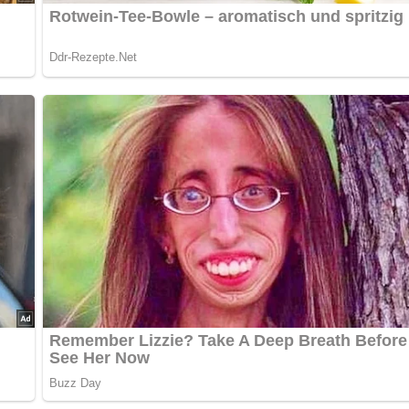
rechte Stücke schneiden.
 bringen und das Gemüse darin bissfest garen.
assen.
lassenen, heißen Butter übergießen.
den, und das Gemüse wird darin geschwenkt, um es gleichmäßig 
10 Minuten
10 Minuten
20 Minuten