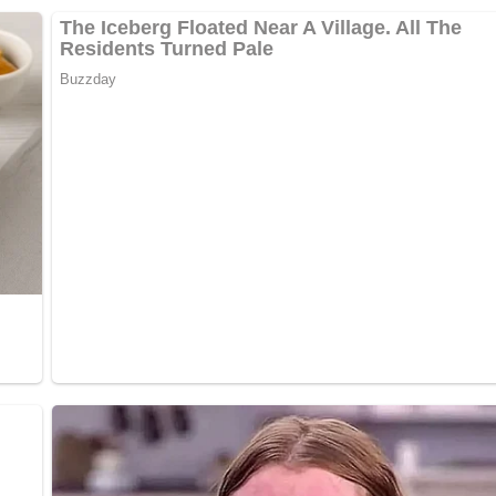
und ist für jeden leicht umzusetzen.
. Reste können bis zu 1 Tag im Kühlschrank aufbewahrt und in 