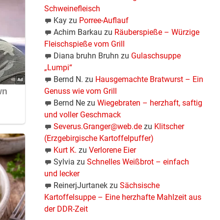
Schweinefleisch
Kay
zu
Porree-Auflauf
Achim Barkau
zu
Räuberspieße – Würzige
Fleischspieße vom Grill
Diana bruhn Bruhn
zu
Gulaschsuppe
„Lumpi“
Bernd N.
zu
Hausgemachte Bratwurst – Ein
en.
Genuss wie vom Grill
Bernd Ne
zu
Wiegebraten – herzhaft, saftig
und voller Geschmack
Severus.Granger@web.de
zu
Klitscher
Ein
(Erzgebirgische Kartoffelpuffer)
Kurt K.
zu
Verlorene Eier
Sylvia
zu
Schnelles Weißbrot – einfach
und lecker
ReinerjJurtanek
zu
Sächsische
Kartoffelsuppe – Eine herzhafte Mahlzeit aus
der DDR-Zeit