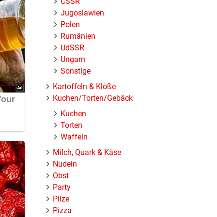
ČSSR
Jugoslawien
Polen
Rumänien
UdSSR
Ungarn
Sonstige
Kartoffeln & Klöße
Kuchen/Torten/Gebäck
Kuchen
Torten
Waffeln
Milch, Quark & Käse
Nudeln
Obst
Party
Pilze
Pizza