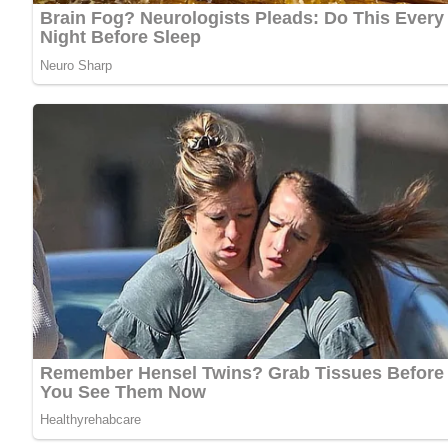
Das Gemüse je nach Art putzen, waschen und in mundge
In einem Topf eine kleine Menge Salzwasser zum Kochen
Das gegarte Gemüse herausnehmen und gut abtropfen l
Auf einer vorgewärmten Platte anrichten und mit der zer
Alternativ kann die Butter direkt im Topf zerlassen wer
überziehen.
Zubereitungszeit
Vorbereitungszeit
Kochzeit
Gesamtzeit
Schwierigkeitsgrad