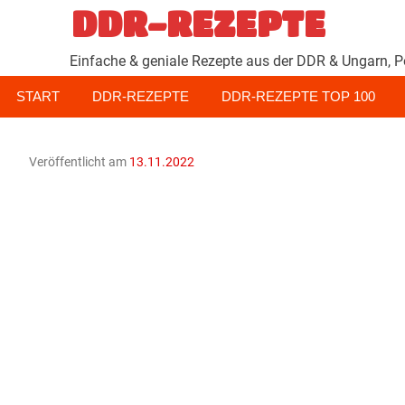
Zum
DDR-REZEPTE
Inhalt
springen
Einfache & geniale Rezepte aus der DDR & Ungarn, P
START
DDR-REZEPTE
DDR-REZEPTE TOP 100
Veröffentlicht am
13.11.2022