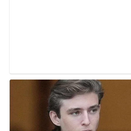
Eiweiß: 3 g
Fett: 12 g
Kohlenhydrate: 7 g
Tipps für Diabetiker
Für eine fettärmere Version kann die Menge der Butter reduzi
Verwende frisches, saisonales Gemüse für eine gesunde un
Rezepttipps:
Für eine zusätzliche Note kannst du frische K
Spritzer Zitronensaft bringt zusätzliche Frische und rund
Nach: Küchenbuch – Ratgeber für junge Leute » Verlag für die Frau, Leipzig, 1982
Pin mich auf Pinterest