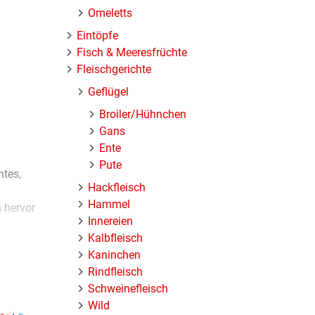
Omeletts
Eintöpfe
Fisch & Meeresfrüchte
Fleischgerichte
Geflügel
Broiler/Hühnchen
Gans
Ente
Pute
htes,
Hackfleisch
Hammel
 hervor
Innereien
Kalbfleisch
Kaninchen
 Ob
Rindfleisch
eicht
Schweinefleisch
Wild