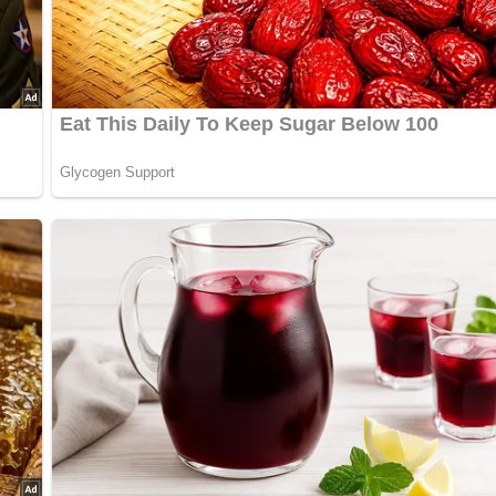
gen können nach Bedarf angepasst werden.
kohl)
ch alles über die DDR?
Teste dein Wissen jetzt!