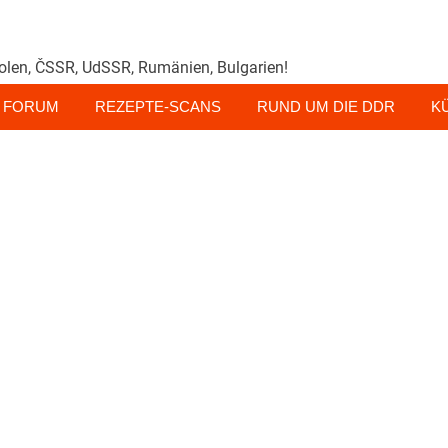
olen, ČSSR, UdSSR, Rumänien, Bulgarien!
FORUM
REZEPTE-SCANS
RUND UM DIE DDR
K