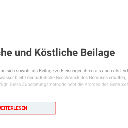
he und Köstliche Beilage
 das sich sowohl als Beilage zu Fleischgerichten als auch als leic
zwasser bleibt der natürliche Geschmack des Gemüses erhalten,
nzufügt. Diese Zubereitungsmethode hebt die Aromen des Gemüses
 ein Gericht, das sowohl alltagstauglich als auch elegant ist.
EITERLESEN
m Lieblingsgemüse – dieses Rezept ist flexibel und lässt sich l
 Gemüsebeilage suchen!