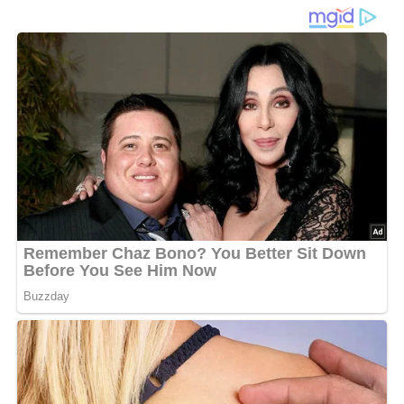
1 kleine Zwiebel,
Salz,
1/4 Liter dickes Apfelmus,
Curry,
zerlassene Butter.
Den vorbereiteten Fisch säuern.
Den in kleine Würfel geschnittenen Speck ausbraten,
Zwiebelwürfel und den innen und außen gesalzenen Fisch
zugeben.
Unter mehrfachem Begießen und vorsichtigem Wenden
braten, den Fisch auf vorgewärmter Platte warm halten
und den Bratsatz mit Apfelmus, ein wenig Curry und
Butter zu einer Soße verkochen.
Nach: Unser großes Kochbuch – Verlag für die Frau Leipzig, DDR 1984
0/5
(0 Bewertung)