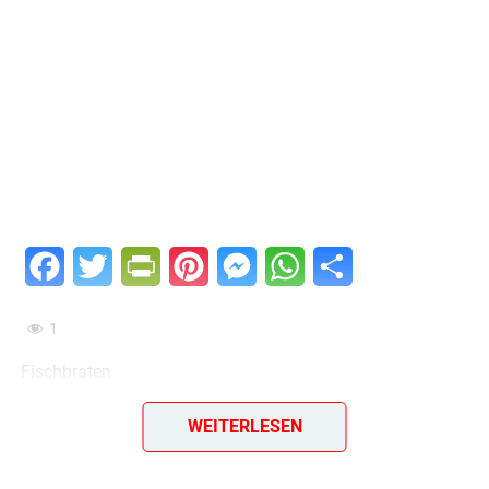
Facebook
Twitter
PrintFriendly
Pinterest
Messenger
WhatsApp
Teilen
1
Fischbraten
1 kg Kochfisch,
WEITERLESEN
Zitronensaft oder Essig,
50 g Speck,