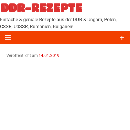
Zum
DDR-REZEPTE
Inhalt
springen
Einfache & geniale Rezepte aus der DDR & Ungarn, Polen,
ČSSR, UdSSR, Rumänien, Bulgarien!
Veröffentlicht am
14.01.2019