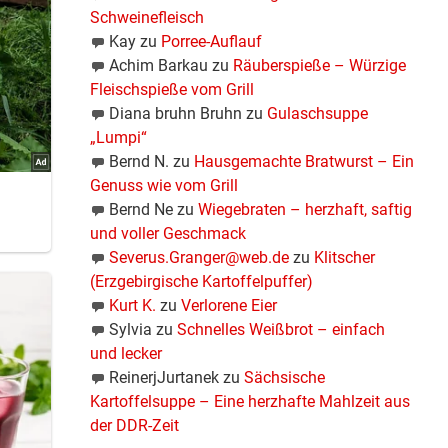
Schweinefleisch
Kay
zu
Porree-Auflauf
Achim Barkau
zu
Räuberspieße – Würzige
Fleischspieße vom Grill
Diana bruhn Bruhn
zu
Gulaschsuppe
„Lumpi“
Bernd N.
zu
Hausgemachte Bratwurst – Ein
Genuss wie vom Grill
Bernd Ne
zu
Wiegebraten – herzhaft, saftig
und voller Geschmack
Severus.Granger@web.de
zu
Klitscher
(Erzgebirgische Kartoffelpuffer)
Kurt K.
zu
Verlorene Eier
Sylvia
zu
Schnelles Weißbrot – einfach
und lecker
ReinerjJurtanek
zu
Sächsische
Kartoffelsuppe – Eine herzhafte Mahlzeit aus
der DDR-Zeit