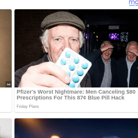
nterlasse doch bitte einen Kommentar am Ende dieser Seite & a
akohl kurz waschen und in etwa 3 cm breite Streifen schneiden.
bel kurz dünsten.
wa 1/8 Liter siedendes Wasser aufgießen.
en und das Gemüse damit binden.