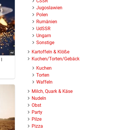
ČSSR
Jugoslawien
Polen
Rumänien
UdSSR
Ungarn
Sonstige
Kartoffeln & Klöße
Kuchen/Torten/Gebäck
Kuchen
Torten
Waffeln
Milch, Quark & Käse
Nudeln
Obst
Party
Pilze
Pizza