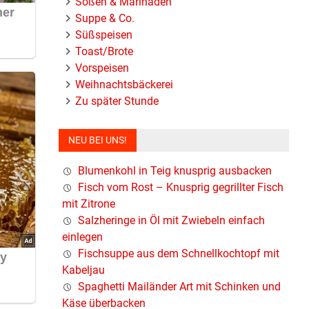
Soßen & Marinaden
Suppe & Co.
Süßspeisen
Toast/Brote
Vorspeisen
Weihnachtsbäckerei
Zu später Stunde
NEU BEI UNS!
Blumenkohl in Teig knusprig ausbacken
Fisch vom Rost – Knusprig gegrillter Fisch
mit Zitrone
Salzheringe in Öl mit Zwiebeln einfach
einlegen
Fischsuppe aus dem Schnellkochtopf mit
Kabeljau
Spaghetti Mailänder Art mit Schinken und
Käse überbacken