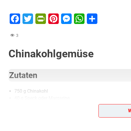
Facebook
Twitter
PrintFriendly
Pinterest
Messenger
WhatsApp
Teilen
3
Chinakohlgemüse
Zutaten
750 g Chinakohl
40 g Speck oder Margarine
1 Zwiebel
W
Salz
1/2 Teelöffel Kümmel
1 Eßlöffel Mehl