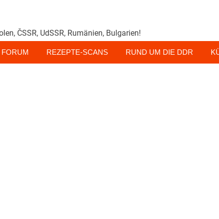
olen, ČSSR, UdSSR, Rumänien, Bulgarien!
FORUM
REZEPTE-SCANS
RUND UM DIE DDR
K