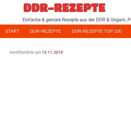
Zum
DDR-REZEPTE
Inhalt
springen
Einfache & geniale Rezepte aus der DDR & Ungarn, P
START
DDR-REZEPTE
DDR-REZEPTE TOP 100
Veröffentlicht am
13.11.2019