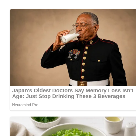
gehackte Petersilie
Lob, Kritik, Fragen oder Anregungen zum Rezept? Dann hi
eine Bewertung!
Zubereitung
Die äußeren, beschädigten Blätter entfernen, dann den Chin
In den erhitzten Speckwürfelchen die feingeschnittene Zwie
Den Chinakohl zugeben, mit den Gewürzen bestreuen und et
Zugedeckt gar dünsten lassen.
Mit Mehl bestäuben oder eine leichte Mehlschwitze bereit
Mit gehackter Petersilie bestreuen.