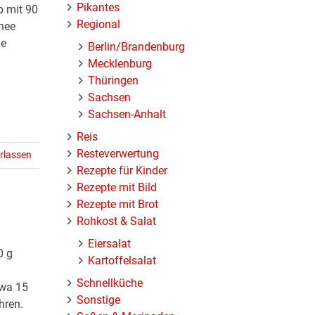
Pikantes
b mit 90
Regional
nee
le
Berlin/Brandenburg
Mecklenburg
Thüringen
Sachsen
Sachsen-Anhalt
Reis
Resteverwertung
rlassen
Rezepte für Kinder
Rezepte mit Bild
Rezepte mit Brot
Rohkost & Salat
Eiersalat
0 g
Kartoffelsalat
Schnellküche
twa 15
Sonstige
hren.