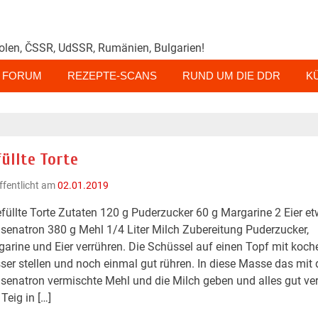
olen, ČSSR, UdSSR, Rumänien, Bulgarien!
FORUM
REZEPTE-SCANS
RUND UM DIE DDR
K
üllte Torte
ffentlicht am
02.01.2019
füllte Torte Zutaten 120 g Puderzucker 60 g Margarine 2 Eier e
senatron 380 g Mehl 1/4 Liter Milch Zubereitung Puderzucker,
arine und Eier verrühren. Die Schüssel auf einen Topf mit koc
er stellen und noch einmal gut rühren. In diese Masse das mit
senatron vermischte Mehl und die Milch geben und alles gut ver
Teig in […]