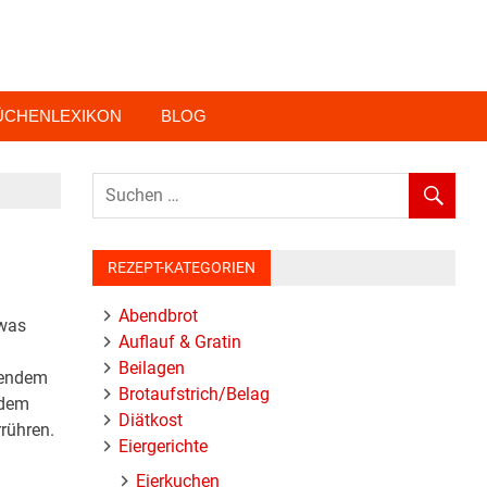
ÜCHENLEXIKON
BLOG
REZEPT-KATEGORIEN
Abendbrot
twas
Auflauf & Gratin
Beilagen
hendem
Brotaufstrich/Belag
 dem
Diätkost
rühren.
Eiergerichte
Eierkuchen