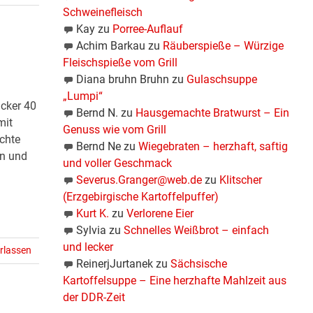
Schweinefleisch
Kay
zu
Porree-Auflauf
Achim Barkau
zu
Räuberspieße – Würzige
Fleischspieße vom Grill
Diana bruhn Bruhn
zu
Gulaschsuppe
„Lumpi“
cker 40
Bernd N.
zu
Hausgemachte Bratwurst – Ein
mit
Genuss wie vom Grill
chte
Bernd Ne
zu
Wiegebraten – herzhaft, saftig
en und
und voller Geschmack
Severus.Granger@web.de
zu
Klitscher
(Erzgebirgische Kartoffelpuffer)
Kurt K.
zu
Verlorene Eier
Sylvia
zu
Schnelles Weißbrot – einfach
und lecker
rlassen
ReinerjJurtanek
zu
Sächsische
Kartoffelsuppe – Eine herzhafte Mahlzeit aus
der DDR-Zeit