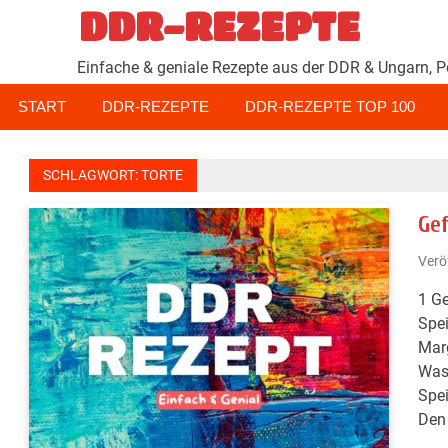
Zum
DDR-REZEPTE
Inhalt
springen
Einfache & geniale Rezepte aus der DDR & Ungarn, P
START
DDR-REZEPTE
DDR-REZEPTE TOP 100
SCHLAGWORT:
TORTE
Gef
Verö
1 Ge
Spei
Marg
Wass
Spei
Den 