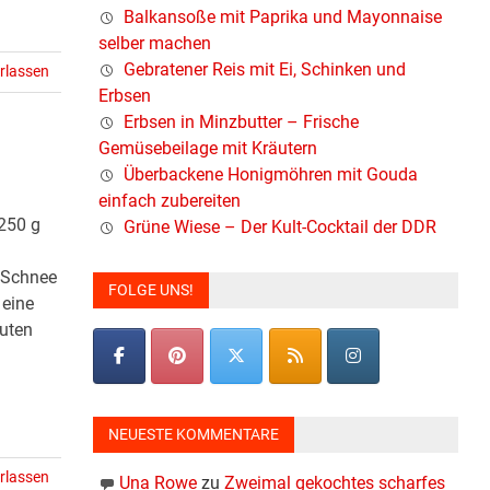
Balkansoße mit Paprika und Mayonnaise
selber machen
Gebratener Reis mit Ei, Schinken und
rlassen
Erbsen
Erbsen in Minzbutter – Frische
Gemüsebeilage mit Kräutern
Überbackene Honigmöhren mit Gouda
einfach zubereiten
 250 g
Grüne Wiese – Der Kult-Cocktail der DDR
 Schnee
FOLGE UNS!
 eine
nuten
NEUESTE KOMMENTARE
rlassen
Una Rowe
zu
Zweimal gekochtes scharfes