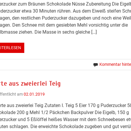
rzucker zum Bräunen Schokolade Nüsse Zubereitung Die Eigel
derzucker etwa 30 Minuten rühren. Aus dem Eiweiß steifen Sch
agen, den restlichen Puderzucker dazugeben und noch eine Wei
agen. Den Schnee mit dem gesiebten Mehl vorsichtig unter die
lbmasse ziehen. Die Masse in sechs gleiche […]
ITERLESEN
Kommentar hinte
te aus zweierlei Teig
ffentlicht am
02.01.2019
rte aus zweierlei Teig Zutaten I. Teig 5 Eier 170 g Puderzucker 5
kolade 200 g Mehl 1/2 Päckchen Backpulver Die Eigelb, 150 g
erzucker und 5 Eßlöffel heißes Wasser mit dem Schneebesen e
ten schlagen. Die erweichte Schokolade zugeben und gut verrü