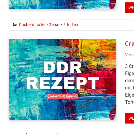
WE
Kuchen/Torten/Gebäck
/
Torten
Cr
Verö
3 Cr
Eige
dem 
mit 
Eige
Tort
WE