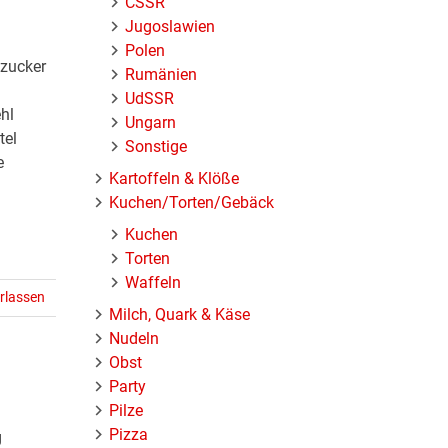
ČSSR
Jugoslawien
Polen
nzucker
Rumänien
UdSSR
hl
Ungarn
tel
Sonstige
e
Kartoffeln & Klöße
Kuchen/Torten/Gebäck
Kuchen
Torten
Waffeln
rlassen
Milch, Quark & Käse
Nudeln
Obst
Party
Pilze
Pizza
g