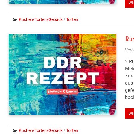
WE
Kuchen/Torten/Gebäck
/
Torten
Ru
Verö
2 Ru
Mehl
Zitr
aus 
gefe
back
WE
Kuchen/Torten/Gebäck
/
Torten