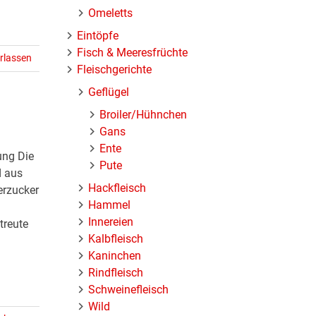
Omeletts
Eintöpfe
Fisch & Meeresfrüchte
rlassen
Fleischgerichte
Geflügel
Broiler/Hühnchen
Gans
Ente
ung Die
Pute
d aus
Hackfleisch
erzucker
Hammel
Innereien
treute
Kalbfleisch
Kaninchen
Rindfleisch
Schweinefleisch
Wild