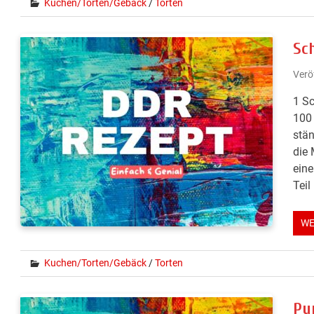
Kuchen/Torten/Gebäck
/
Torten
Sc
Verö
1 Sc
100 
stän
die 
eine
Teil 
WE
Kuchen/Torten/Gebäck
/
Torten
Pu