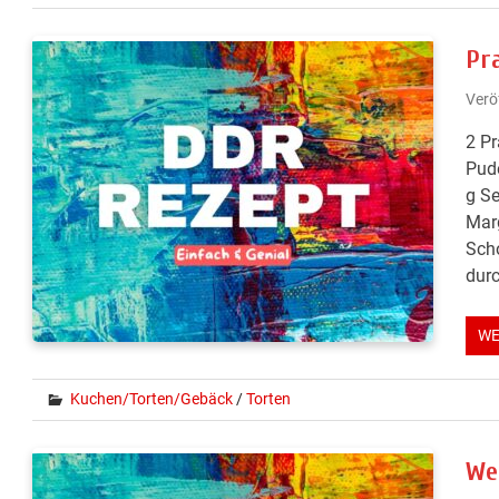
Pr
Verö
2 Pr
Pude
g S
Marg
Sch
durc
WE
Kuchen/Torten/Gebäck
/
Torten
We