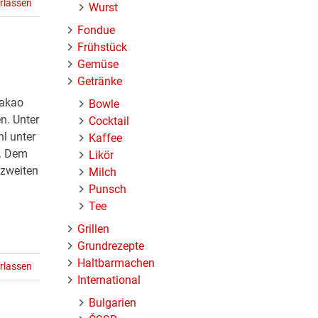
rlassen
Wurst
Fondue
Frühstück
Gemüse
Getränke
Kakao
Bowle
n. Unter
Cocktail
l unter
Kaffee
n. Dem
Likör
 zweiten
Milch
Punsch
Tee
Grillen
Grundrezepte
Haltbarmachen
rlassen
International
Bulgarien