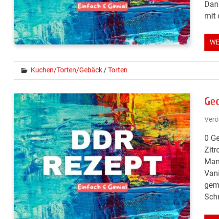
Dan
mit 
WE
Kuchen/Torten/Gebäck
/
Torten
Ge
Verö
0 Ge
Zitr
Mand
Vani
gem
Sch