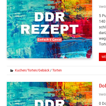
Verö
5 Pu
140 
schl
darü
wegn
Tort
WE
Kuchen/Torten/Gebäck
/
Torten
Do
Verö
0 Do