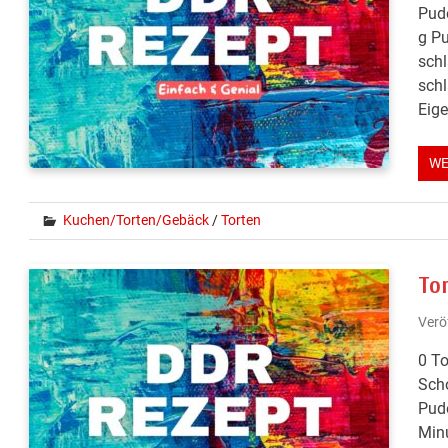
Pude
g Pu
schl
schl
Eige
WE
Kuchen/Torten/Gebäck
/
Torten
Tor
Verö
0 To
Scho
Pud
Minu