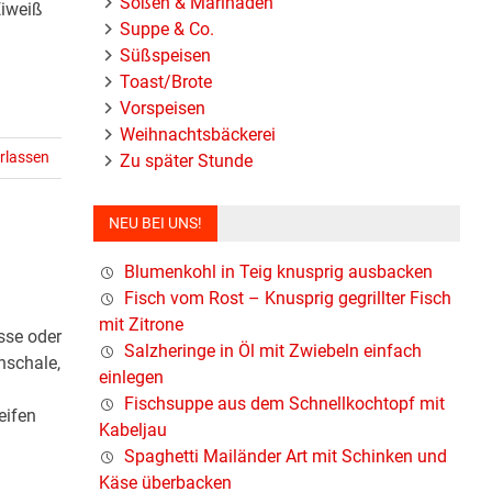
Soßen & Marinaden
Eiweiß
Suppe & Co.
Süßspeisen
Toast/Brote
Vorspeisen
Weihnachtsbäckerei
rlassen
Zu später Stunde
NEU BEI UNS!
Blumenkohl in Teig knusprig ausbacken
Fisch vom Rost – Knusprig gegrillter Fisch
mit Zitrone
sse oder
Salzheringe in Öl mit Zwiebeln einfach
nschale,
einlegen
Fischsuppe aus dem Schnellkochtopf mit
eifen
Kabeljau
Spaghetti Mailänder Art mit Schinken und
Käse überbacken