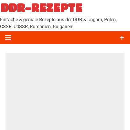
Zum
DDR-REZEPTE
Inhalt
springen
Einfache & geniale Rezepte aus der DDR & Ungarn, Polen,
ČSSR, UdSSR, Rumänien, Bulgarien!