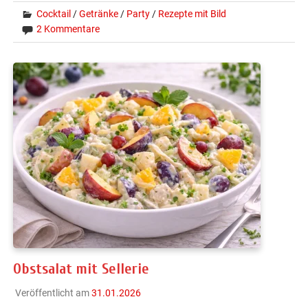
Cocktail
/
Getränke
/
Party
/
Rezepte mit Bild
2 Kommentare
Obstsalat mit Sellerie
Veröffentlicht am
31.01.2026