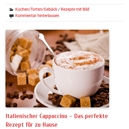
Kuchen/Torten/Gebäck
/
Rezepte mit Bild
Kommentar hinterlassen
Italienischer Cappuccino – Das perfekte
Rezept für zu Hause