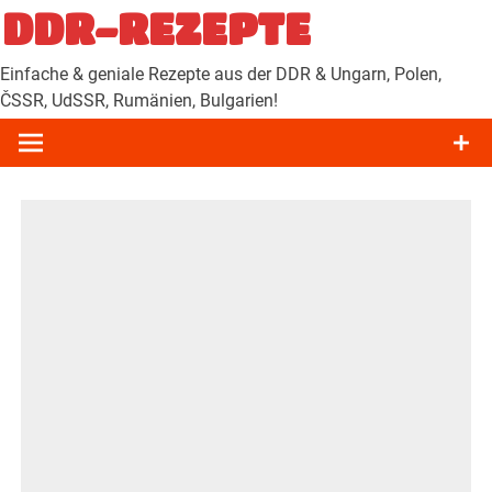
Zum
DDR-REZEPTE
Inhalt
springen
Einfache & geniale Rezepte aus der DDR & Ungarn, Polen,
ČSSR, UdSSR, Rumänien, Bulgarien!