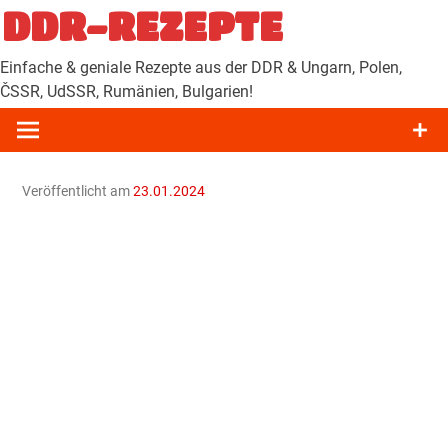
Zum
DDR-REZEPTE
Inhalt
springen
Einfache & geniale Rezepte aus der DDR & Ungarn, Polen,
ČSSR, UdSSR, Rumänien, Bulgarien!
Veröffentlicht am
23.01.2024