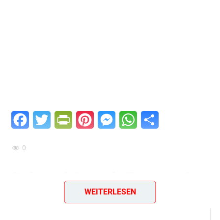
Facebook
Twitter
PrintFriendly
Pinterest
Messenger
WhatsApp
Teilen
0
Schtschi nach Peters Art
WEITERLESEN
Zutaten & Zubereitung