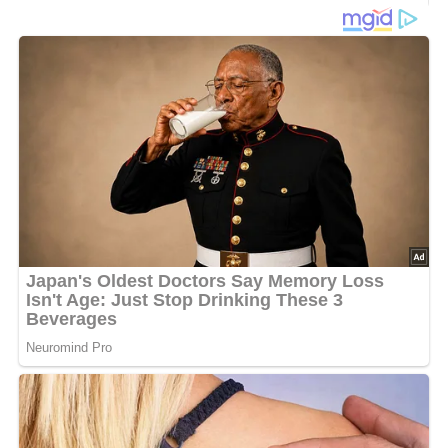
Eine kräftige Brühe aus 100 g Knochen und 25 g Fleisch je
Portion zubereiten, 130 g Sauerkraut in Fett anbraten und
mit wenig Brühe weichdünsten. Dann das Sauerkraut in
die kochende Brühe geben und gar kochen. Salz
hinzufügen. In feuerfeste Suppentassen verschiedene
Arten gewürfeltes Fleisch und Wurst geben, mit der Suppe
auffüllen und in der Backröhre gut durchwärmen. Zum
Schluß den Schtschi mit feingehacktem Knoblauch und
Zitronensaft abschmecken, saure Sahne hinzufügen und
mit gehackten Kräutern bestreuen. Zu der Suppe wird eine
mit Kartoffelbrei gefüllte Pastete serviert.
Lob, Kritik, Fragen oder Anregungen zum Rezept?
Dann hinterlasse doch bitte einen Kommentar am
Ende dieser Seite & auch eine Bewertung!
Nach: Mudder Schulten in Karelien, Herausgeber: Bezirksvorstand