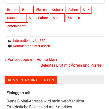
Braten
Brühe
Fleisch
Kräuter
Sahne
Salz
Sauerkraut
Saure Sahne
Suppe
Zitronen
Zitronensaft
International
/
UdSSR
Kommentar hinterlassen
Beitragsnavigation
« Porreesuppe mit Hühnerklein
Belegtes Brot mit Äpfeln und Porree »
KOMMENTAR HINTERLASSEN
Einloggen mit:
Deine E-Mail-Adresse wird nicht veröffentlicht.
Erforderliche Felder sind mit
*
markiert