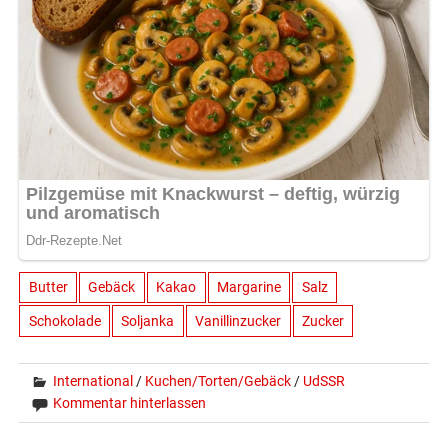
Butter
Gebäck
Kakao
Margarine
Salz
Schokolade
Soljanka
Vanillinzucker
Zucker
International
/
Kuchen/Torten/Gebäck
/
UdSSR
Kommentar hinterlassen