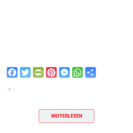
Facebook
Twitter
PrintFriendly
Pinterest
Messenger
WhatsApp
Teilen
1
Schokoladen-Watruschki
WEITERLESEN
Ein einfaches & geniales Rezept aus der Sowjetunion