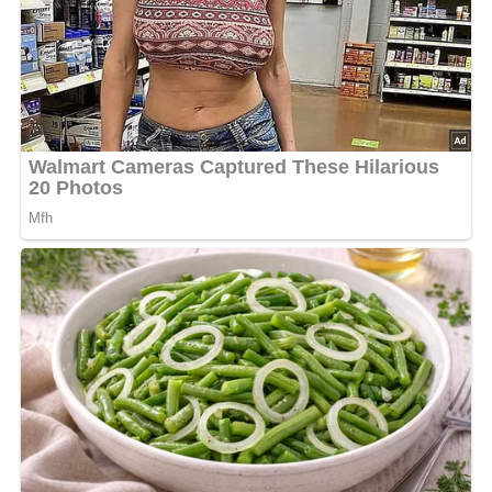
Für den Teig die zerlassene Margarine mit der Hälfte des
Zuckers und dem Kakao schaumig schlagen, Mehl und 1
Prise Salz zugeben. Von einer größeren Teigrolle dicke
Scheiben abschneiden und daraus Kugeln mit einer
kleinen Vertiefung formen. Auf ein gefettetes Backblech
legen und in vorgeheizter Herdröhre bei mäßiger
Mittelhitze backen. Die Vertiefungen des Gebäcks nach
dem Abkühlen mit warmer Schokoladenmasse füllen.
Dafür die Schokolade im Wasserbad erhitzen, mit Butter
und Vanillinzucker verrühren. Den restlichen Zucker in 2
Eßlöffel Wasser 2 Minuten kochen, nicht abkühlen lassen,
sondern sofort in dünnem Strahl in die Schokolade
gießen. Die Watruschki können beliebig garniert werden.
Nach: …unter anderem Soljanka, Leipzig, Verlag für die Frau, DDR
Kennst du schon unser tolles DDR-Quiz?
Was weißt du