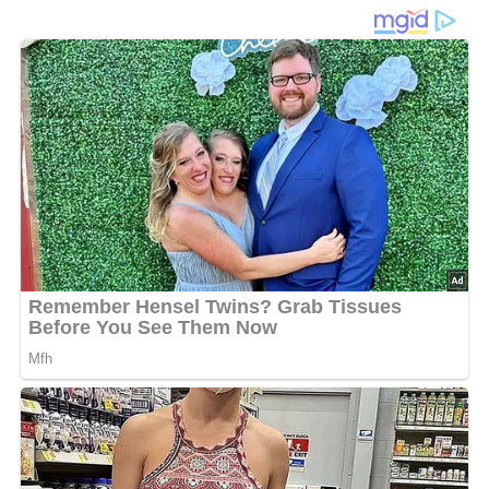
Diese Zutaten brauchen wir…
100 g Margarine
200 g Zucker
50 g Kakao
130 g Mehl
Salz
100 g Schokolade
1 Eßlöffel Butter
1 Päckchen Vanillinzucker
Lob, Kritik, Fragen oder Anregungen zum Rezept?
Dann hinterlasse doch bitte einen Kommentar am
Ende dieser Seite & auch eine Bewertung!
Und so wird es gemacht…