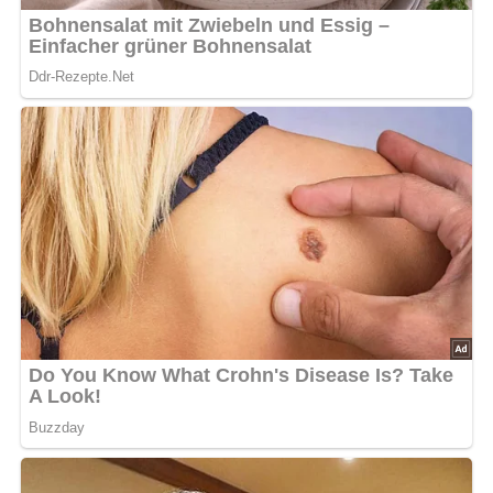
noch alles über die DDR?
Teste dein Wissen jetzt!
Jetzt Sterne vergeben – Rezept
bewerten
5/5
(1 Bewertung)