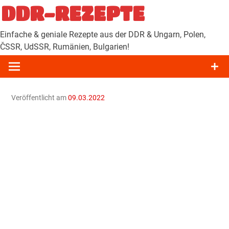
Zum
DDR-REZEPTE
Inhalt
springen
Einfache & geniale Rezepte aus der DDR & Ungarn, Polen,
ČSSR, UdSSR, Rumänien, Bulgarien!
Veröffentlicht am
09.03.2022