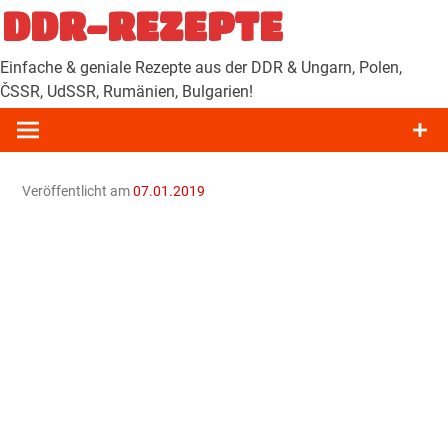
Zum
DDR-REZEPTE
Inhalt
springen
Einfache & geniale Rezepte aus der DDR & Ungarn, Polen,
ČSSR, UdSSR, Rumänien, Bulgarien!
Veröffentlicht am
07.01.2019