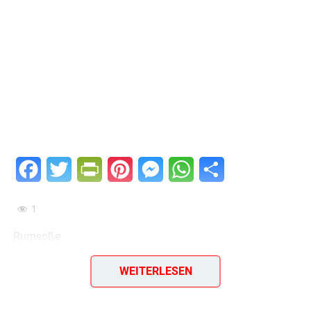
Facebook
Twitter
PrintFriendly
Pinterest
Messenger
WhatsApp
Teilen
1
Rumsoße
Zutaten: 40 g Butter, 40 g Weizenmehl, 200 ml Weißwein,
WEITERLESEN
150 g Zucker, 50 ml Rum oder Weinbrand, 20 ml
Zitronensaft, 600 ml Wasser.