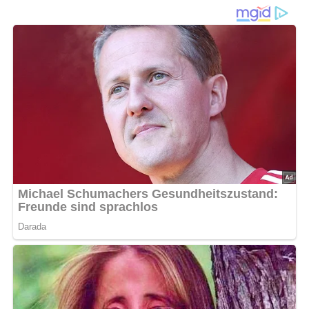
Die zerlassene Butter verrührt man mit dem Mehl und
etwas Wasser.
Dann gibt man das restliche Wasser zu und läßt es bei
schwacher Hitze 20 Minuten kochen.
Nun rührt man den Wein, den Zucker, den Rum oder
Weinbrand sowie den Zitronensaft unter, läßt erneut
aufkochen und stellt die fertige Soße kalt.
Rumsoße wird hauptsächlich zu Puddings gereicht.
Nach: Süsses, 2. Auflage – Verlag für die Frau, 1984, Leipzig, DDR
5/5
(1 Bewertung)