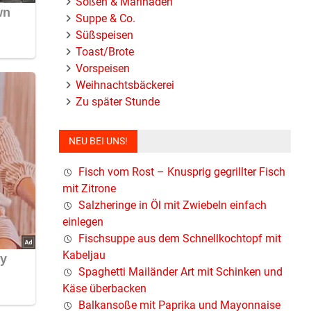
Soßen & Marinaden
Suppe & Co.
Süßspeisen
Toast/Brote
Vorspeisen
Weihnachtsbäckerei
Zu später Stunde
NEU BEI UNS!
Fisch vom Rost – Knusprig gegrillter Fisch
mit Zitrone
Salzheringe in Öl mit Zwiebeln einfach
einlegen
Fischsuppe aus dem Schnellkochtopf mit
Kabeljau
Spaghetti Mailänder Art mit Schinken und
Käse überbacken
Balkansoße mit Paprika und Mayonnaise