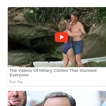
Zubereitung
Joghurt, Kompottfrüchte, Eigelb und Zucker möglichst elekt
Kaltschale gleich servieren.
Die Zutaten nach Möglichkeit gut vor kühlen.
– Die Kaltschale kann auch mit Eiswürfeln aufgetragen wer
[Nach: Alles vom Ei – Gesunde Ernährung » Verlag für die Frau, Leipzig]
4.5/5
(4 Bewertung)