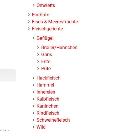
Omeletts
Eintöpfe
Fisch & Meeresfrüchte
Fleischgerichte
Geflügel
Broiler/Hühnchen
Gans
Ente
Pute
Hackfleisch
Hammel
Innereien
Kalbfleisch
Kaninchen
Rindfleisch
Schweinefleisch
uch
Wild