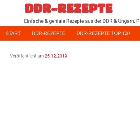
Zum
DDR-REZEPTE
Inhalt
springen
Einfache & geniale Rezepte aus der DDR & Ungarn, P
START
DDR-REZEPTE
DDR-REZEPTE TOP 100
Veröffentlicht am
25.12.2019