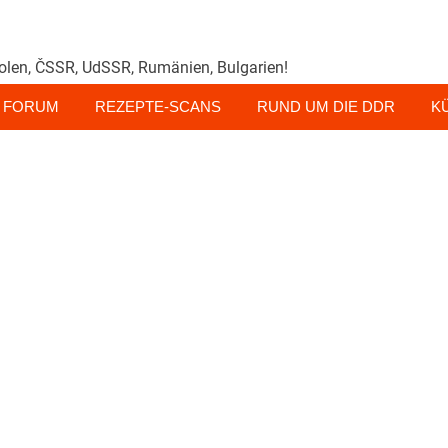
olen, ČSSR, UdSSR, Rumänien, Bulgarien!
FORUM
REZEPTE-SCANS
RUND UM DIE DDR
K