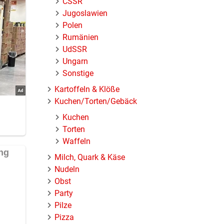
ČSSR
Jugoslawien
Polen
Rumänien
UdSSR
Ungarn
Sonstige
Kartoffeln & Klöße
Kuchen/Torten/Gebäck
Kuchen
Torten
Waffeln
Milch, Quark & Käse
Nudeln
Obst
Party
Pilze
Pizza