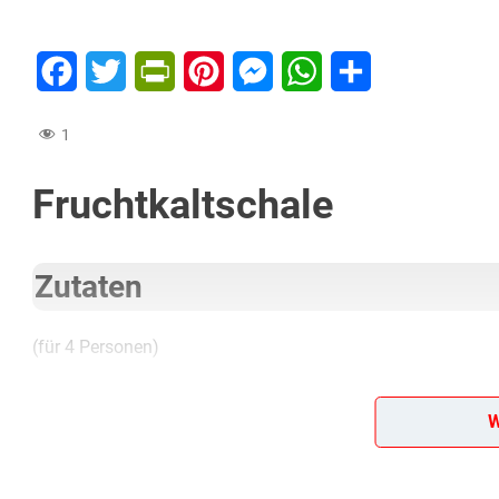
Facebook
Twitter
PrintFriendly
Pinterest
Messenger
WhatsApp
Teilen
1
Fruchtkaltschale
Zutaten
(für 4 Personen)
1/2 bis 3/4 Liter Joghurt, 250 g zarte Kompottfrüchte, 2 E
W
Lob, Kritik, Fragen oder Anregungen zum Rezept? Dann hi
eine Bewertung!