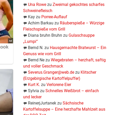
Una Rowe
zu
Zweimal gekochtes scharfes
Schweinefleisch
Kay
zu
Porree-Auflauf
Achim Barkau
zu
Räuberspieße – Würzige
Fleischspieße vom Grill
Diana bruhn Bruhn
zu
Gulaschsuppe
„Lumpi“
Bernd N.
zu
Hausgemachte Bratwurst – Ein
Genuss wie vom Grill
Bernd Ne
zu
Wiegebraten – herzhaft, saftig
und voller Geschmack
Severus.Granger@web.de
zu
Klitscher
(Erzgebirgische Kartoffelpuffer)
Kurt K.
zu
Verlorene Eier
Sylvia
zu
Schnelles Weißbrot – einfach
und lecker
ReinerjJurtanek
zu
Sächsische
Kartoffelsuppe – Eine herzhafte Mahlzeit aus