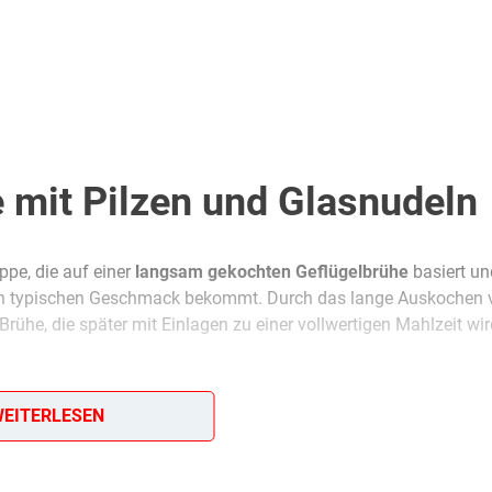
mit Pilzen und Glasnudeln
ppe, die auf einer
langsam gekochten Geflügelbrühe
basiert un
n typischen Geschmack bekommt. Durch das lange Auskochen 
 Brühe, die später mit Einlagen zu einer vollwertigen Mahlzeit wi
so lösen sich Geschmack und Kraftstoffe, und die Brühe wird wi
EITERLESEN
, damit die Suppe klar bleibt. Die Pilze (typisch sind getrockne
eweicht und dann in
Öl sanft angedünstet
– das verstärkt ihr A
e, damit sich die Aromen verbinden, ohne dass die Nudeln zerfal