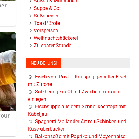
Soßen & Marinaden
Suppe & Co.
Süßspeisen
Toast/Brote
Vorspeisen
Weihnachtsbäckerei
Zu später Stunde
NEU BEI UNS!
Fisch vom Rost – Knusprig gegrillter Fisch
mit Zitrone
Salzheringe in Öl mit Zwiebeln einfach
einlegen
Fischsuppe aus dem Schnellkochtopf mit
Kabeljau
Spaghetti Mailänder Art mit Schinken und
Käse überbacken
Balkansoße mit Paprika und Mayonnaise