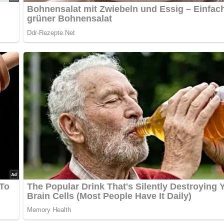
ün) in 1 1/2 Liter Salzwasser 1 1/2 Stunde kochen lassen.
 schneiden.
n mit den Glasnudeln zur Suppe geben und noch 15 Minuten bei
d auch diese ganz kurz garen.
chmecken, mit gehacktem Schnittlauch bestreuen.