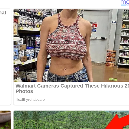
 Erbsen
nur kurz gegart, damit sie
Biss
behalten und frisch wirk
m Ende zugegeben, damit es zart bleibt. Abgeschmeckt wird mit
ttlauch
für eine frische Kräuternote.