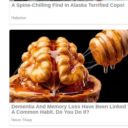
30 g Glasnudeln
100 g grüne Erbsen
Sojasoße
Schnittlauch
Zubereitung
Das vorbereitete Geflügel und das Wurzelwerk (Suppengr
Dann alles durch ein Sieb gießen.
Das Hühnerfleisch von den Knochen lösen und in Würfel
Die eingeweichten Pilze in dem Öl andünsten, zusamme
schwacher Hitze kochen.
Dann die Sojabohnensprossen wie die Erbsen zufügen un
Das Hühnerfleisch zufügen, die Suppe mit Sojasoße abs
Abonniere jetzt unseren Newsletter!