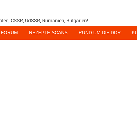
olen, ČSSR, UdSSR, Rumänien, Bulgarien!
FORUM
REZEPTE-SCANS
RUND UM DIE DDR
K