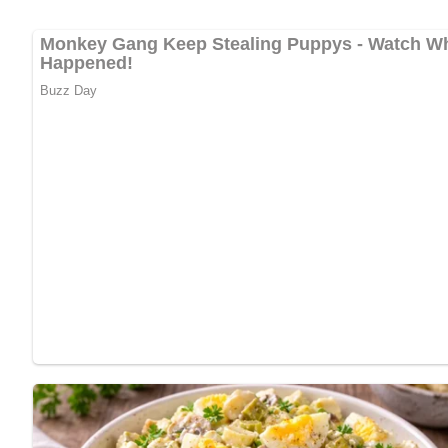
Ganz zum Schluss werden
Sojabohnensprossen
und
grüne
ausgelöste, gewürfelte Hühnerfleisch wird ebenfalls erst a
Sojasoße
, die Würze und Tiefe bringt, und serviert mit
Schni
Zubereitungszeit:
ca.
120 Minuten
Kalorien pro Portion:
ca.
340 kcal