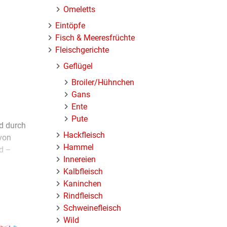
Omeletts
Eintöpfe
Fisch & Meeresfrüchte
Fleischgerichte
Geflügel
Broiler/Hühnchen
Gans
Ente
Pute
d durch
Hackfleisch
von
Hammel
rd –
Innereien
Kalbfleisch
Kaninchen
rklich
Rindfleisch
te
Schweinefleisch
roma
Wild
len.