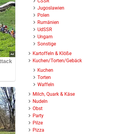
ČSSR
Jugoslawien
Polen
Rumänien
UdSSR
Ungarn
Sonstige
Kartoffeln & Klöße
Kuchen/Torten/Gebäck
Kuchen
Torten
Waffeln
Milch, Quark & Käse
Nudeln
Obst
Party
Pilze
Pizza