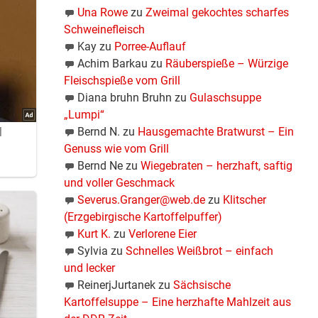
Una Rowe
zu
Zweimal gekochtes scharfes
Schweinefleisch
Kay
zu
Porree-Auflauf
Achim Barkau
zu
Räuberspieße – Würzige
Fleischspieße vom Grill
Diana bruhn Bruhn
zu
Gulaschsuppe
„Lumpi“
Bernd N.
zu
Hausgemachte Bratwurst – Ein
Genuss wie vom Grill
Bernd Ne
zu
Wiegebraten – herzhaft, saftig
und voller Geschmack
Severus.Granger@web.de
zu
Klitscher
(Erzgebirgische Kartoffelpuffer)
Kurt K.
zu
Verlorene Eier
Sylvia
zu
Schnelles Weißbrot – einfach
und lecker
ReinerjJurtanek
zu
Sächsische
Kartoffelsuppe – Eine herzhafte Mahlzeit aus