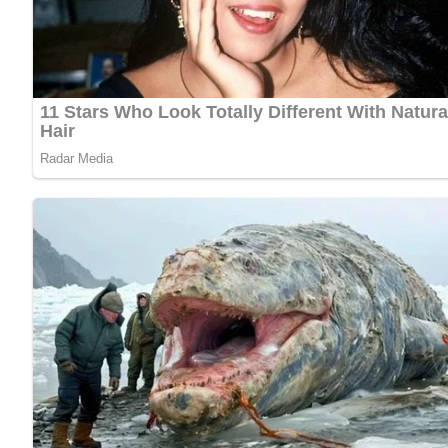
Zutaten
1/2 Suppenhuhn
1/2 Wurzelwerk (Suppengrün)
1 Teelöffel Salz
100 g getrocknete chinesische Pilze oder Steinpilze
2 Eßlöffel Öl
1 kleine Dose Sojabohnensprossen