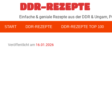
Zum
DDR-REZEPTE
Inhalt
springen
Einfache & geniale Rezepte aus der DDR & Ungarn, P
START
DDR-REZEPTE
DDR-REZEPTE TOP 100
Veröffentlicht am
16.01.2026