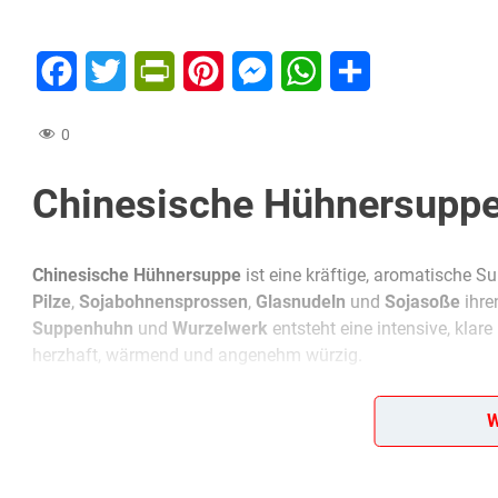
Facebook
Twitter
PrintFriendly
Pinterest
Messenger
WhatsApp
Teilen
0
Chinesische Hühnersuppe 
Chinesische Hühnersuppe
ist eine kräftige, aromatische Su
Pilze
,
Sojabohnensprossen
,
Glasnudeln
und
Sojasoße
ihre
Suppenhuhn
und
Wurzelwerk
entsteht eine intensive, klare
herzhaft, wärmend und angenehm würzig.
Der wichtigste Schritt ist das
lange Kochen
des Huhns: Nur 
W
vollmundig. Anschließend wird alles
durch ein Sieb
gegossen
chinesische Pilze, alternativ
Steinpilze
) werden vorher eing
deutlich. Danach kommen
Glasnudeln
und Pilze in die Brüh