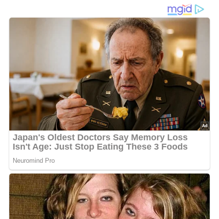
Für 5 Personen
Diese Zutaten brauchen wir…
800 g Schweinekamm und -bauch
20 g Fett
20 g Salz
etwas Paprika
1,5 g gemahlener Pfeffer
0,5 g Piment (Nelkenpfeffer)
300 g Schweinenetz
1 Semmel
0,2 Liter Milch
1 —2 Zehen Knoblauch
Lob, Kritik, Fragen oder Anregungen zum Rezept?
Dann hinterlasse doch bitte einen Kommentar am