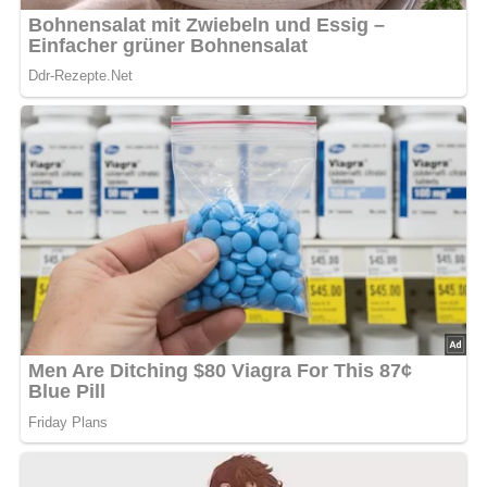
gedünsteter Weißkohl.
Nach: Ungarische Kochkunst, Jozsef Venesz, Corvina-Verlag Budapest, 1960
Kennst du schon unser tolles DDR-Quiz?
Was weißt du
noch alles über die DDR?
Teste dein Wissen jetzt!
Jetzt Sterne vergeben – Rezept
bewerten
5/5
(3 Bewertung)