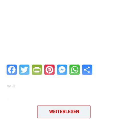
Facebook
Twitter
PrintFriendly
Pinterest
Messenger
WhatsApp
Teilen
0
Bratwurst im Netz
WEITERLESEN
Ein einfaches & geniales Rezept aus dem Jahr 1960