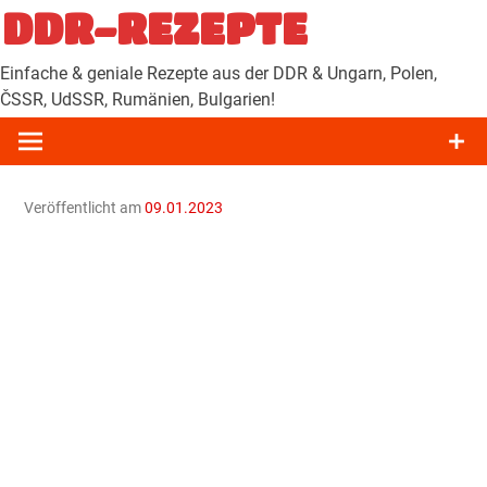
Zum
DDR-REZEPTE
Inhalt
springen
Einfache & geniale Rezepte aus der DDR & Ungarn, Polen,
ČSSR, UdSSR, Rumänien, Bulgarien!
Veröffentlicht am
09.01.2023