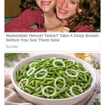
Ende dieser Seite & auch eine Bewertung!
Und so wird es gemacht…
Das nur einmal durchgedrehte fette Fleisch in eine
Schüssel geben, salzen und würzen, die in Milch
eingeweichte und zerbröckelte Semmel (die Milch nicht
auspressen) und den zerdrückten Knoblauch zufügen.
Diese Wurstfarce gründlich mischen und für eine Stunde
in den Eisschrank stellen. Das Schweinenetz in oft
gewechseltem kaltem Wasser gut waschen, auspressen,
flach ausbreiten und in 10 gleich große Stücke schneiden.
Die Farce gleichmäßig auf die Netzstücke verteilen und in
Wurstform fest zusammenrollen. Eine entsprechend
große Kasserolle mit Fett bestreichen, die Würste der
Reihe nach hineinlegen und in sehr heißer Röhre hell
braun braten. Beim Anrichten die Würste mit dem eigenen
Fett beträufeln. Garnierung: Quetschkartoffeln und