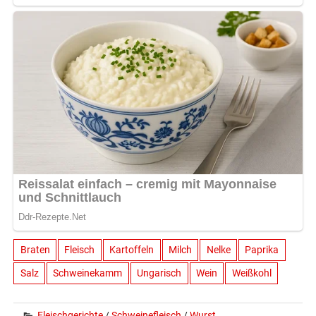
Braten
Fleisch
Kartoffeln
Milch
Nelke
Paprika
Salz
Schweinekamm
Ungarisch
Wein
Weißkohl
Fleischgerichte
/
Schweinefleisch
/
Wurst